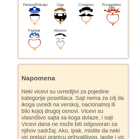
Panduri/Policajci
Ciga
Crnogorci
Prvoaprilske
šale
Fejzbuk
Aforizmi
Napomena
Neki vicevi su uvredljivi za pojedine
kategorije posetilaca. Sajt nema za cilj da
ikoga uvredi na verskoj, nacionalnoj ili
bilo kojoj drugoj osnovi. Vicevi su
vlasništvo sajta sa koga dolaze, i sajt
Vicevi dana ne može biti odgovoran za
njihov sadržaj. Ako, ipak, mislite da neki
vic prelazi granicu prihvatljivog, javite i vic