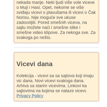
nekada manje. Neki ljudi više vole viceve
o Muji i Hasi. Opet, nekome se više
sviđaju vicevi o plavušama ili vicevi o Čak
Norisu. Nije moguće sve ukuse
zadovoljiti. Pored smešnih viceva, na
sajtu možete naći i smešne slike i
smešne video klipove. Za nekoga sve. Za
svakoga po nešto.
Vicevi dana
Kolekcija - vicevi sa sa sajtova koji imaju
vic dana. Novi vicevi svakoga dana.
Arhiva sa starim vicevima. Linkovi ka
sajtovima na kojima se nalaze vicevi.
Privacy Policy