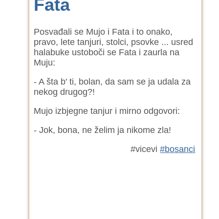
Fata
Posvađali se Mujo i Fata i to onako,
pravo, lete tanjuri, stolci, psovke ... usred
halabuke ustoboči se Fata i zaurla na
Muju:
- A šta b' ti, bolan, da sam se ja udala za
nekog drugog?!
Mujo izbjegne tanjur i mirno odgovori:
- Jok, bona, ne želim ja nikome zla!
#vicevi
#bosanci