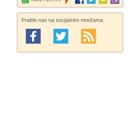
Rating:
7.3
/
10
(
15
)
Pratite nas na socijalnim mrežama