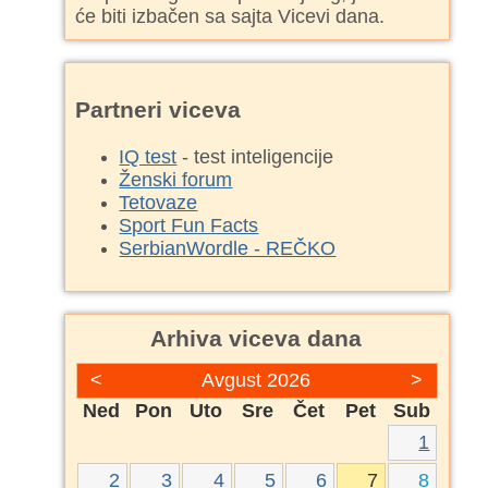
će biti izbačen sa sajta Vicevi dana.
Partneri viceva
IQ test
- test inteligencije
Ženski forum
Tetovaze
Sport Fun Facts
SerbianWordle - REČKO
Arhiva viceva dana
<
Avgust 2026
>
Ned
Pon
Uto
Sre
Čet
Pet
Sub
1
2
3
4
5
6
7
8