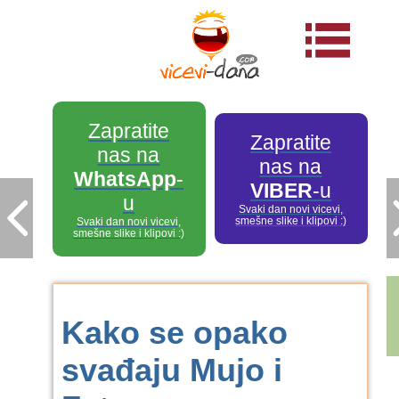
Zapratite
Zapratite
nas na
nas na
WhatsApp
-
VIBER
-u
u
Svaki dan novi vicevi,
smešne slike i klipovi :)
Svaki dan novi vicevi,
smešne slike i klipovi :)
Kako se opako
svađaju Mujo i