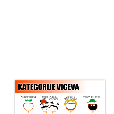
Kratki vicevi
Mujo, Haso,
Vicevi o
Vicevi o Perici
Fata, Bosanci
plavušama