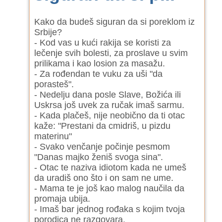
Kako da budeš siguran da si poreklom iz
Srbije?
- Kod vas u kući rakija se koristi za
lečenje svih bolesti, za proslave u svim
prilikama i kao losion za masažu.
- Za rođendan te vuku za uši "da
porasteš".
- Nedelju dana posle Slave, Božića ili
Uskrsa još uvek za ručak imaš sarmu.
- Kada plačeš, nije neobično da ti otac
kaže: "Prestani da cmidriš, u pizdu
materinu"
- Svako venčanje počinje pesmom
"Danas majko ženiš svoga sina".
- Otac te naziva idiotom kada ne umeš
da uradiš ono što i on sam ne ume.
- Mama te je još kao malog naučila da
promaja ubija.
- Imaš bar jednog rođaka s kojim tvoja
porodica ne razgovara.