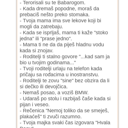
- Terorisali su te Babarogom.
- Kada dremaš popodne, moraš da
prebaciš nešto preko stomaka.
- Tvoja mama ima sve lekove koji bi
mogli da zatrebaju.
- Kada se isprljaš, mama ti kaže "stoko
jedna" ili "prase jedno".
- Mama ti ne da da piješ hladnu vodu
kada si znojav.
- Roditelji ti stalno govore "...kad sam ja
bio u tvojim godinama..."
- Tvoji roditelji urlaju na telefon kada
pričaju sa rođacima u inostranstvu.
- Roditelji te zovu "sine" bez obzira da li
si dečko ili devojčica.
- Nemaš posao, a voziš BMW.
- Udaraš po stolu i razbijaš čaše kada si
pijan i veseo.
- Rečenica "Nemoj toliko da se smeješ,
plakaćeš" ti zvuči razumno.
- Tvoja majka svaki čas izgovara "Hvala