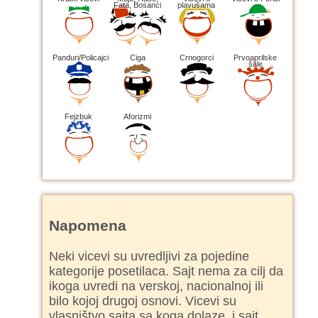
Fata, Bosanci
plavušama
Panduri/Policajci
Ciga
Crnogorci
Prvoaprilske
šale
Fejzbuk
Aforizmi
Napomena
Neki vicevi su uvredljivi za pojedine
kategorije posetilaca. Sajt nema za cilj da
ikoga uvredi na verskoj, nacionalnoj ili
bilo kojoj drugoj osnovi. Vicevi su
vlasništvo sajta sa koga dolaze, i sajt