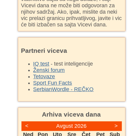
Vicevi dana ne može biti odgovoran za
njihov sadržaj. Ako, ipak, mislite da neki
vic prelazi granicu prihvatljivog, javite i vic
će biti izbačen sa sajta Vicevi dana.
Partneri viceva
IQ test
- test inteligencije
Ženski forum
Tetovaze
Sport Fun Facts
SerbianWordle - REČKO
Arhiva viceva dana
<
Avgust 2026
>
Ned
Pon
Uto
Sre
Čet
Pet
Sub