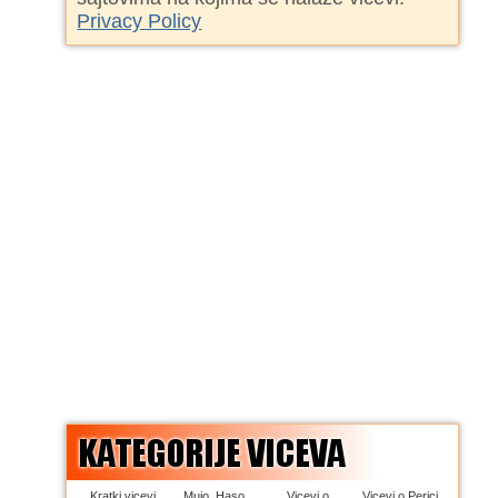
Privacy Policy
Kratki vicevi
Mujo, Haso,
Vicevi o
Vicevi o Perici