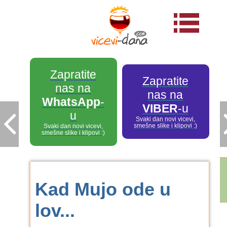
Zapratite
Zapratite
nas na
nas na
WhatsApp
-
VIBER
-u
u
Svaki dan novi vicevi,
smešne slike i klipovi :)
Svaki dan novi vicevi,
smešne slike i klipovi :)
Kad Mujo ode u
lov...