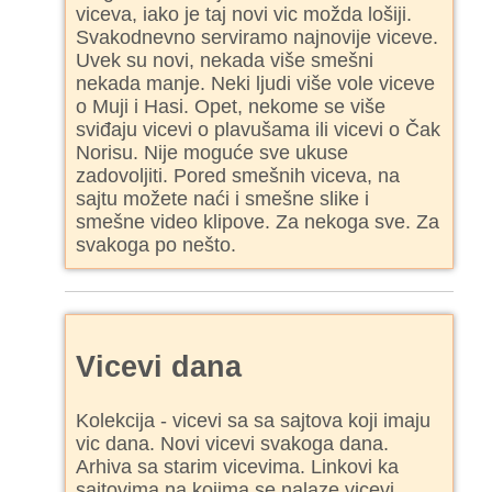
viceva, iako je taj novi vic možda lošiji.
Svakodnevno serviramo najnovije viceve.
Uvek su novi, nekada više smešni
nekada manje. Neki ljudi više vole viceve
o Muji i Hasi. Opet, nekome se više
sviđaju vicevi o plavušama ili vicevi o Čak
Norisu. Nije moguće sve ukuse
zadovoljiti. Pored smešnih viceva, na
sajtu možete naći i smešne slike i
smešne video klipove. Za nekoga sve. Za
svakoga po nešto.
Vicevi dana
Kolekcija - vicevi sa sa sajtova koji imaju
vic dana. Novi vicevi svakoga dana.
Arhiva sa starim vicevima. Linkovi ka
sajtovima na kojima se nalaze vicevi.