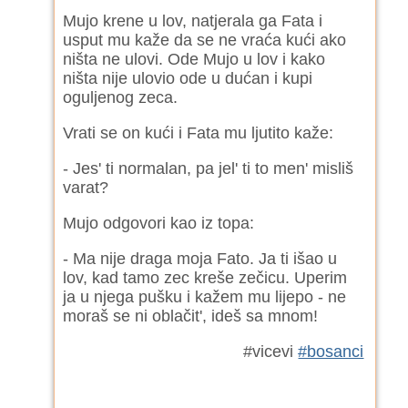
Mujo krene u lov, natjerala ga Fata i
usput mu kaže da se ne vraća kući ako
ništa ne ulovi. Ode Mujo u lov i kako
ništa nije ulovio ode u dućan i kupi
oguljenog zeca.
Vrati se on kući i Fata mu ljutito kaže:
- Jes' ti normalan, pa jel' ti to men' misliš
varat?
Mujo odgovori kao iz topa:
- Ma nije draga moja Fato. Ja ti išao u
lov, kad tamo zec kreše zečicu. Uperim
ja u njega pušku i kažem mu lijepo - ne
moraš se ni oblačit', ideš sa mnom!
#vicevi
#bosanci