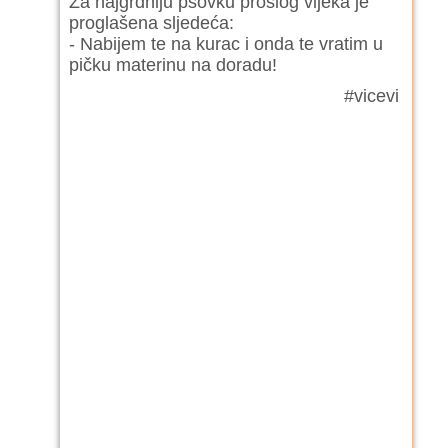
Za najgrdniju psovku prošlog vijeka je
proglašena sljedeća:
- Nabijem te na kurac i onda te vratim u
pičku materinu na doradu!
#vicevi