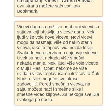
sa sajta Moji Vicevi - Grdna Psovka
-
ovu stranu možete sačuvati kao
Bookmark.
Vicevi dana su pažljivo odabrani vicevi sa
sajtova koji objavljuju viceve dana. Neki
ljudi više vole nove viceve. Novi vicevi
mogu da nasmeju više od nekih starih
viceva, iako je taj novi vic možda lošiji.
Svakodnevno serviramo najnovije viceve.
Uvek su novi, nekada više smešni
nekada manje. Neki ljudi više vole viceve
o Muji i Hasi. Opet, nekome se više
sviđaju vicevi o plavušama ili vicevi o Čak
Norisu. Nije moguće sve ukuse
zadovoljiti. Pored smešnih viceva, na
sajtu možete naći i smešne slike i
smešne video klipove. Za nekoga sve. Za
svakoga po nešto.