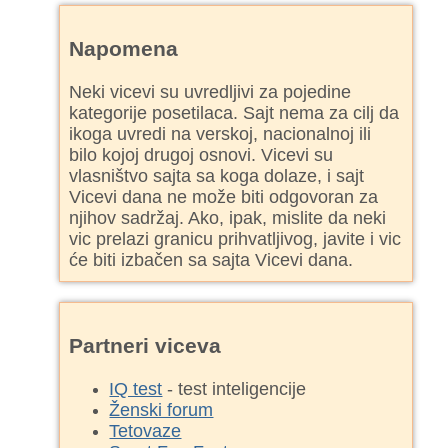
Napomena
Neki vicevi su uvredljivi za pojedine
kategorije posetilaca. Sajt nema za cilj da
ikoga uvredi na verskoj, nacionalnoj ili
bilo kojoj drugoj osnovi. Vicevi su
vlasništvo sajta sa koga dolaze, i sajt
Vicevi dana ne može biti odgovoran za
njihov sadržaj. Ako, ipak, mislite da neki
vic prelazi granicu prihvatljivog, javite i vic
će biti izbačen sa sajta Vicevi dana.
Partneri viceva
IQ test
- test inteligencije
Ženski forum
Tetovaze