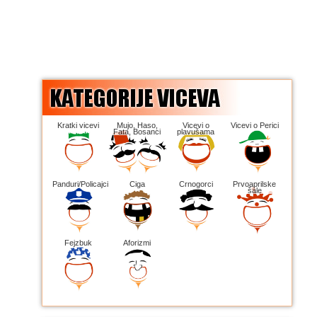
Kratki vicevi
Mujo, Haso,
Vicevi o
Vicevi o Perici
Fata, Bosanci
plavušama
Panduri/Policajci
Ciga
Crnogorci
Prvoaprilske
šale
Fejzbuk
Aforizmi