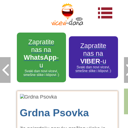
Zapratite
Zapratite
nas na
nas na
WhatsApp
-
VIBER
-u
u
Svaki dan novi vicevi,
smešne slike i klipovi :)
Svaki dan novi vicevi,
smešne slike i klipovi :)
Grdna Psovka