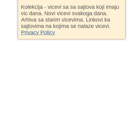
Kolekcija - vicevi sa sa sajtova koji imaju
vic dana. Novi vicevi svakoga dana.
Arhiva sa starim vicevima. Linkovi ka
sajtovima na kojima se nalaze vicevi.
Privacy Policy