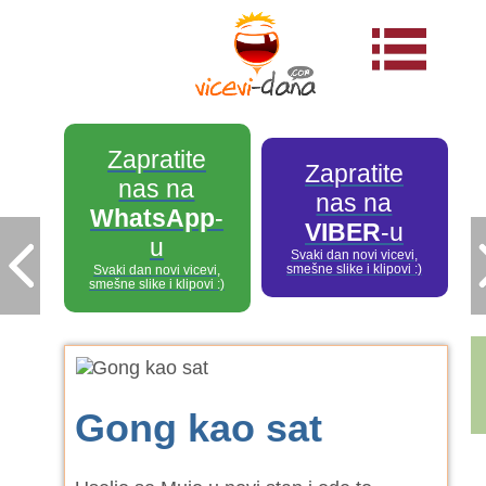
Zapratite
Zapratite
nas na
nas na
WhatsApp
-
VIBER
-u
u
Svaki dan novi vicevi,
smešne slike i klipovi :)
Svaki dan novi vicevi,
smešne slike i klipovi :)
Gong kao sat