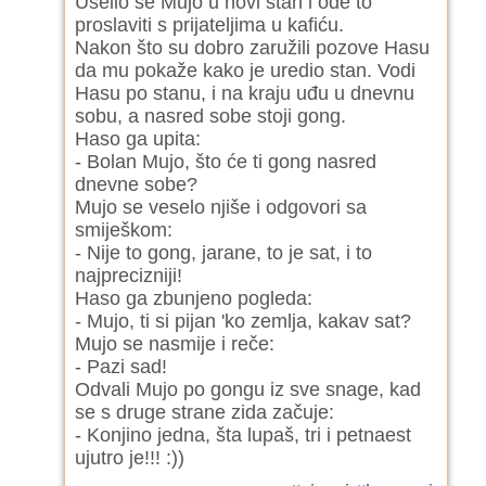
Uselio se Mujo u novi stan i ode to
proslaviti s prijateljima u kafiću.
Nakon što su dobro zaružili pozove Hasu
da mu pokaže kako je uredio stan. Vodi
Hasu po stanu, i na kraju uđu u dnevnu
sobu, a nasred sobe stoji gong.
Haso ga upita:
- Bolan Mujo, što će ti gong nasred
dnevne sobe?
Mujo se veselo njiše i odgovori sa
smiješkom:
- Nije to gong, jarane, to je sat, i to
najprecizniji!
Haso ga zbunjeno pogleda:
- Mujo, ti si pijan 'ko zemlja, kakav sat?
Mujo se nasmije i reče:
- Pazi sad!
Odvali Mujo po gongu iz sve snage, kad
se s druge strane zida začuje:
- Konjino jedna, šta lupaš, tri i petnaest
ujutro je!!! :))