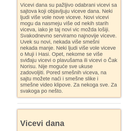
Vicevi dana su pažljivo odabrani vicevi sa
sajtova koji objavljuju viceve dana. Neki
ljudi više vole nove viceve. Novi vicevi
mogu da nasmeju više od nekih starih
viceva, iako je taj novi vic možda lošiji.
Svakodnevno serviramo najnovije viceve.
Uvek su novi, nekada više smešni
nekada manje. Neki ljudi više vole viceve
o Muji i Hasi. Opet, nekome se više
sviđaju vicevi o plavušama ili vicevi o Čak
Norisu. Nije moguće sve ukuse
zadovoljiti. Pored smešnih viceva, na
sajtu možete naći i smešne slike i
smešne video klipove. Za nekoga sve. Za
svakoga po nešto.
Vicevi dana