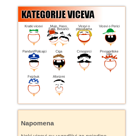
Kratki vicevi
Mujo, Haso,
Vicevi o
Vicevi o Perici
Fata, Bosanci
plavušama
Panduri/Policajci
Ciga
Crnogorci
Prvoaprilske
šale
Fejzbuk
Aforizmi
Napomena