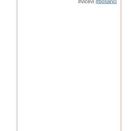
#vicevi
#bosanci