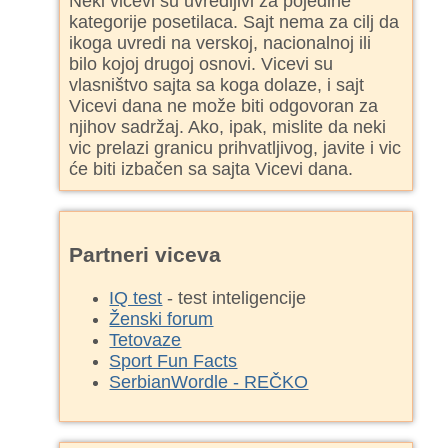
Neki vicevi su uvredljivi za pojedine
kategorije posetilaca. Sajt nema za cilj da
ikoga uvredi na verskoj, nacionalnoj ili
bilo kojoj drugoj osnovi. Vicevi su
vlasništvo sajta sa koga dolaze, i sajt
Vicevi dana ne može biti odgovoran za
njihov sadržaj. Ako, ipak, mislite da neki
vic prelazi granicu prihvatljivog, javite i vic
će biti izbačen sa sajta Vicevi dana.
Partneri viceva
IQ test
- test inteligencije
Ženski forum
Tetovaze
Sport Fun Facts
SerbianWordle - REČKO