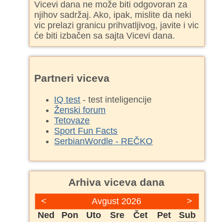
Vicevi dana ne može biti odgovoran za
njihov sadržaj. Ako, ipak, mislite da neki
vic prelazi granicu prihvatljivog, javite i vic
će biti izbačen sa sajta Vicevi dana.
Partneri viceva
IQ test
- test inteligencije
Ženski forum
Tetovaze
Sport Fun Facts
SerbianWordle - REČKO
Arhiva viceva dana
<
Avgust 2026
>
Ned
Pon
Uto
Sre
Čet
Pet
Sub