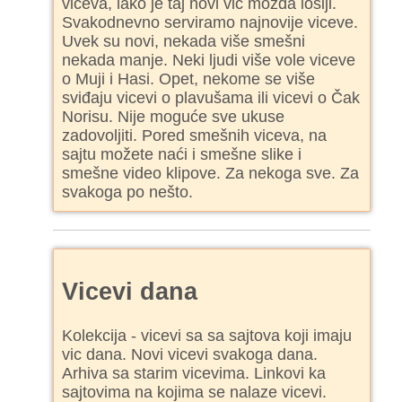
viceva, iako je taj novi vic možda lošiji.
Svakodnevno serviramo najnovije viceve.
Uvek su novi, nekada više smešni
nekada manje. Neki ljudi više vole viceve
o Muji i Hasi. Opet, nekome se više
sviđaju vicevi o plavušama ili vicevi o Čak
Norisu. Nije moguće sve ukuse
zadovoljiti. Pored smešnih viceva, na
sajtu možete naći i smešne slike i
smešne video klipove. Za nekoga sve. Za
svakoga po nešto.
Vicevi dana
Kolekcija - vicevi sa sa sajtova koji imaju
vic dana. Novi vicevi svakoga dana.
Arhiva sa starim vicevima. Linkovi ka
sajtovima na kojima se nalaze vicevi.