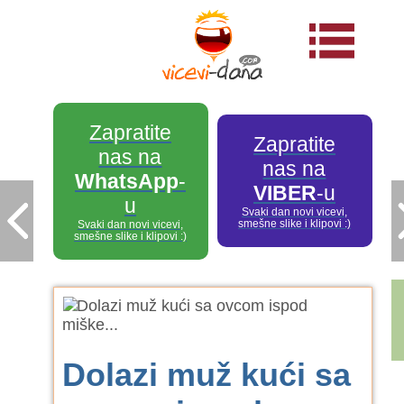
Zapratite
Zapratite
nas na
nas na
WhatsApp
-
VIBER
-u
u
Svaki dan novi vicevi,
smešne slike i klipovi :)
Svaki dan novi vicevi,
smešne slike i klipovi :)
Dolazi muž kući sa