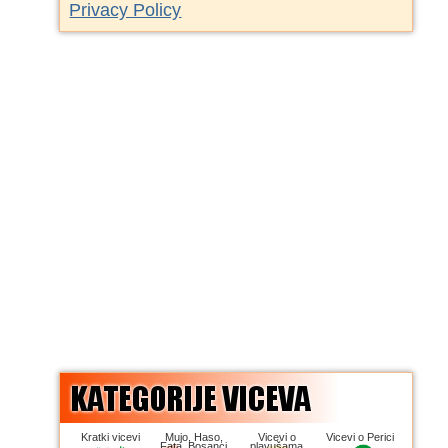
Privacy Policy
Kratki vicevi
Mujo, Haso,
Vicevi o
Vicevi o Perici
Fata, Bosanci
plavušama