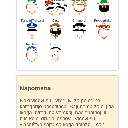
Panduri/Policajci
Ciga
Crnogorci
Prvoaprilske
šale
Fejzbuk
Aforizmi
Napomena
Neki vicevi su uvredljivi za pojedine
kategorije posetilaca. Sajt nema za cilj da
ikoga uvredi na verskoj, nacionalnoj ili
bilo kojoj drugoj osnovi. Vicevi su
vlasništvo sajta sa koga dolaze, i sajt