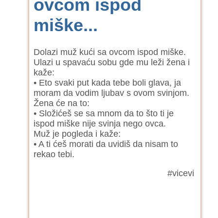
ovcom ispod
miške...
Dolazi muž kući sa ovcom ispod miške.
Ulazi u spavaću sobu gde mu leži žena i
kaže:
• Eto svaki put kada tebe boli glava, ja
moram da vodim ljubav s ovom svinjom.
Žena će na to:
• Složićeš se sa mnom da to što ti je
ispod miške nije svinja nego ovca.
Muž je pogleda i kaže:
• A ti ćeš morati da uvidiš da nisam to
rekao tebi.
#vicevi