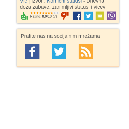
Vic
| Izvor :
Komični statusi
- Dnevna
doza zabave, zanimljivi statusi i vicevi
Rating:
8.0
/
10
(
7
)
Pratite nas na socijalnim mrežama