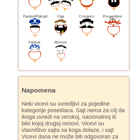
Panduri/Policajci
Ciga
Crnogorci
Prvoaprilske
šale
Fejzbuk
Aforizmi
Napomena
Neki vicevi su uvredljivi za pojedine
kategorije posetilaca. Sajt nema za cilj da
ikoga uvredi na verskoj, nacionalnoj ili
bilo kojoj drugoj osnovi. Vicevi su
vlasništvo sajta sa koga dolaze, i sajt
Vicevi dana ne može biti odgovoran za