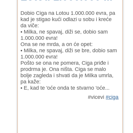
Dobio Ciga na Lotou 1.000.000 evra, pa
kad je stigao kući odlazi u sobu i kreće
da viče:
• Milka, ne spavaj, diži se, dobio sam
1.000.000 evra!
Ona se ne mrda, a on će opet:
• Milka, ne spavaj, diži se bre, dobio sam
1.000.000 evra!
Pošto se ona ne pomera, Ciga priđe i
prodrma je. Ona ništa. Ciga se malo
bolje zagleda i shvati da je Milka umrla,
pa kaže:
• E, kad te 'oće onda te stvarno 'oće...
#vicevi
#ciga