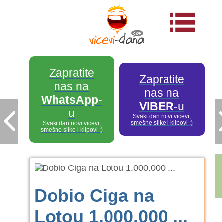
Zapratite
Zapratite
nas na
nas na
WhatsApp
-
VIBER
-u
u
Svaki dan novi vicevi,
smešne slike i klipovi :)
Svaki dan novi vicevi,
smešne slike i klipovi :)
Dobio Ciga na
Lotou 1.000.000 ...