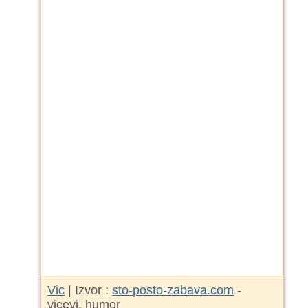
Vic
| Izvor :
sto-posto-zabava.com
-
vicevi, humor