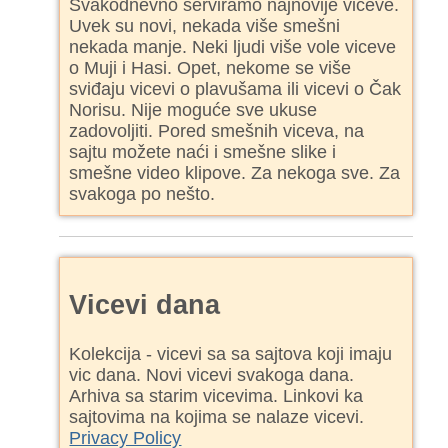
Svakodnevno serviramo najnovije viceve.
Uvek su novi, nekada više smešni
nekada manje. Neki ljudi više vole viceve
o Muji i Hasi. Opet, nekome se više
sviđaju vicevi o plavušama ili vicevi o Čak
Norisu. Nije moguće sve ukuse
zadovoljiti. Pored smešnih viceva, na
sajtu možete naći i smešne slike i
smešne video klipove. Za nekoga sve. Za
svakoga po nešto.
Vicevi dana
Kolekcija - vicevi sa sa sajtova koji imaju
vic dana. Novi vicevi svakoga dana.
Arhiva sa starim vicevima. Linkovi ka
sajtovima na kojima se nalaze vicevi.
Privacy Policy