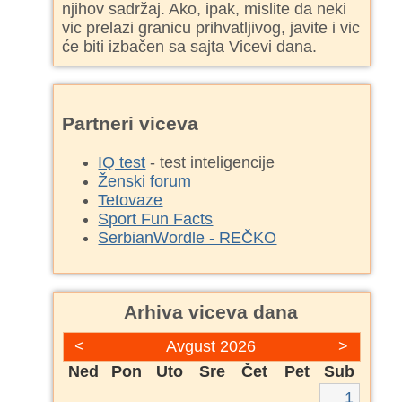
njihov sadržaj. Ako, ipak, mislite da neki
vic prelazi granicu prihvatljivog, javite i vic
će biti izbačen sa sajta Vicevi dana.
Partneri viceva
IQ test
- test inteligencije
Ženski forum
Tetovaze
Sport Fun Facts
SerbianWordle - REČKO
Arhiva viceva dana
<
Avgust 2026
>
Ned
Pon
Uto
Sre
Čet
Pet
Sub
1