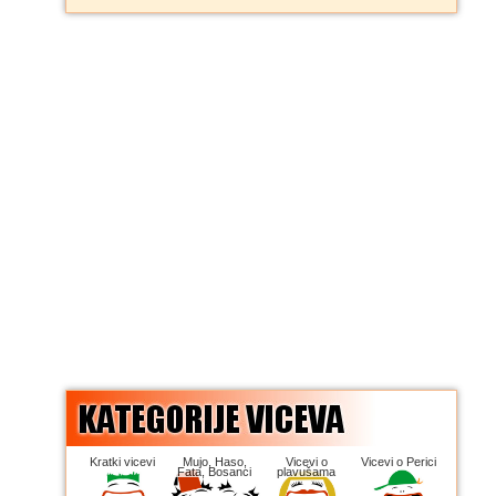
Kratki vicevi
Mujo, Haso,
Vicevi o
Vicevi o Perici
Fata, Bosanci
plavušama