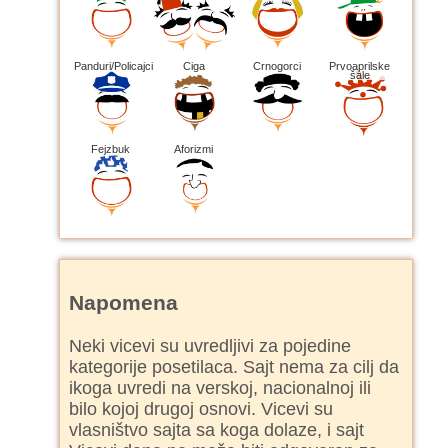
Panduri/Policajci
Ciga
Crnogorci
Prvoaprilske
šale
Fejzbuk
Aforizmi
Napomena
Neki vicevi su uvredljivi za pojedine
kategorije posetilaca. Sajt nema za cilj da
ikoga uvredi na verskoj, nacionalnoj ili
bilo kojoj drugoj osnovi. Vicevi su
vlasništvo sajta sa koga dolaze, i sajt