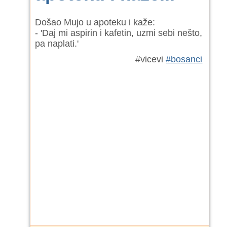
Došao Mujo u apoteku i kaže:
- 'Daj mi aspirin i kafetin, uzmi sebi nešto,
pa naplati.'
#vicevi
#bosanci