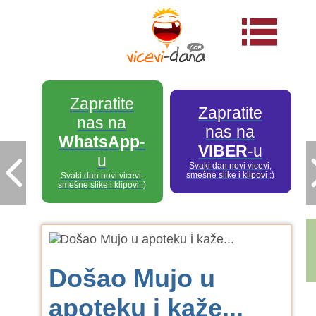
Zapratite
Zapratite
nas na
nas na
WhatsApp
-
VIBER
-u
u
Svaki dan novi vicevi,
smešne slike i klipovi :)
Svaki dan novi vicevi,
smešne slike i klipovi :)
Došao Mujo u
apoteku i kaže...