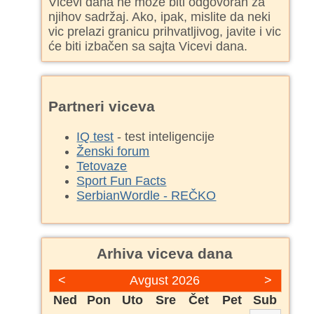
Vicevi dana ne može biti odgovoran za
njihov sadržaj. Ako, ipak, mislite da neki
vic prelazi granicu prihvatljivog, javite i vic
će biti izbačen sa sajta Vicevi dana.
Partneri viceva
IQ test
- test inteligencije
Ženski forum
Tetovaze
Sport Fun Facts
SerbianWordle - REČKO
Arhiva viceva dana
<
Avgust 2026
>
Ned
Pon
Uto
Sre
Čet
Pet
Sub