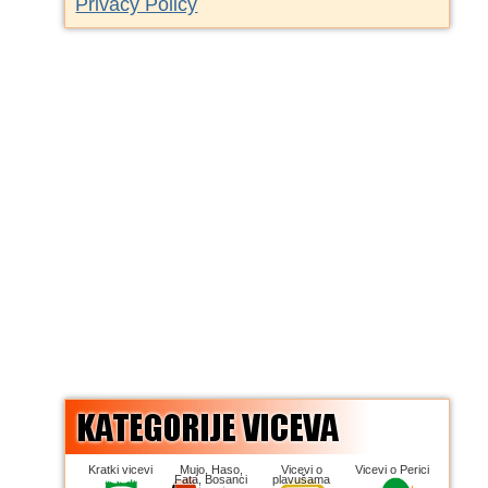
Privacy Policy
Kratki vicevi
Mujo, Haso,
Vicevi o
Vicevi o Perici
Fata, Bosanci
plavušama