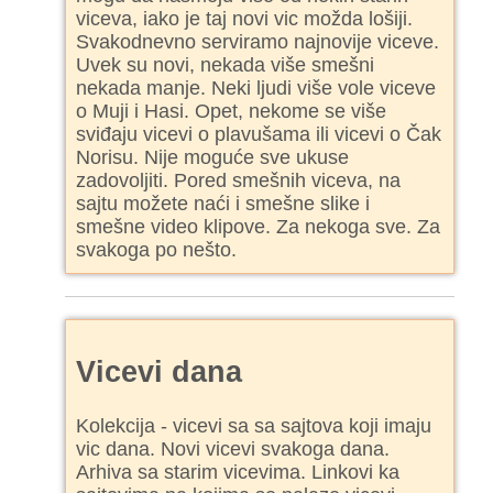
viceva, iako je taj novi vic možda lošiji.
Svakodnevno serviramo najnovije viceve.
Uvek su novi, nekada više smešni
nekada manje. Neki ljudi više vole viceve
o Muji i Hasi. Opet, nekome se više
sviđaju vicevi o plavušama ili vicevi o Čak
Norisu. Nije moguće sve ukuse
zadovoljiti. Pored smešnih viceva, na
sajtu možete naći i smešne slike i
smešne video klipove. Za nekoga sve. Za
svakoga po nešto.
Vicevi dana
Kolekcija - vicevi sa sa sajtova koji imaju
vic dana. Novi vicevi svakoga dana.
Arhiva sa starim vicevima. Linkovi ka