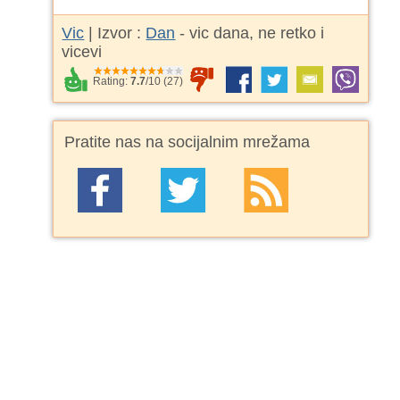
Vic
| Izvor :
Dan
- vic dana, ne retko i
vicevi
Rating:
7.7
/
10
(
27
)
Pratite nas na socijalnim mrežama