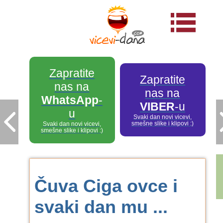
Zapratite
Zapratite
nas na
nas na
WhatsApp
-
VIBER
-u
u
Svaki dan novi vicevi,
smešne slike i klipovi :)
Svaki dan novi vicevi,
smešne slike i klipovi :)
Čuva Ciga ovce i
svaki dan mu ...