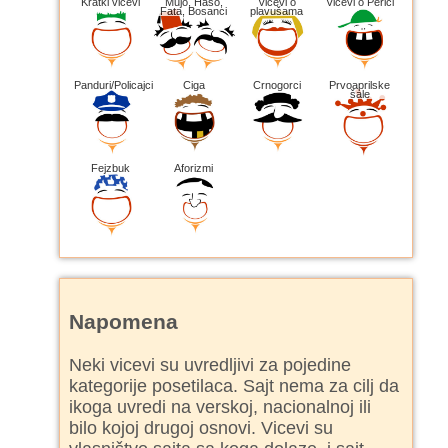
Kratki vicevi
Mujo, Haso,
Vicevi o
Vicevi o Perici
Fata, Bosanci
plavušama
Panduri/Policajci
Ciga
Crnogorci
Prvoaprilske
šale
Fejzbuk
Aforizmi
Napomena
Neki vicevi su uvredljivi za pojedine
kategorije posetilaca. Sajt nema za cilj da
ikoga uvredi na verskoj, nacionalnoj ili
bilo kojoj drugoj osnovi. Vicevi su