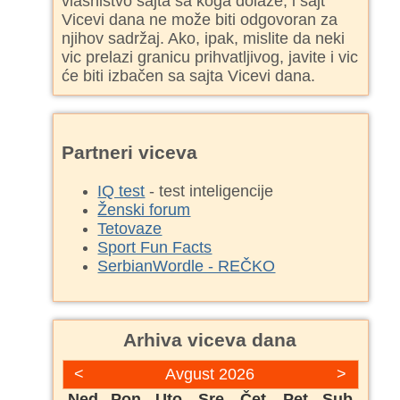
vlasništvo sajta sa koga dolaze, i sajt
Vicevi dana ne može biti odgovoran za
njihov sadržaj. Ako, ipak, mislite da neki
vic prelazi granicu prihvatljivog, javite i vic
će biti izbačen sa sajta Vicevi dana.
Partneri viceva
IQ test
- test inteligencije
Ženski forum
Tetovaze
Sport Fun Facts
SerbianWordle - REČKO
Arhiva viceva dana
<
Avgust 2026
>
Ned
Pon
Uto
Sre
Čet
Pet
Sub