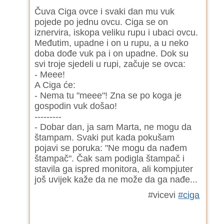
Čuva Ciga ovce i svaki dan mu vuk
pojede po jednu ovcu. Ciga se on
iznervira, iskopa veliku rupu i ubaci ovcu.
Međutim, upadne i on u rupu, a u neko
doba dođe vuk pa i on upadne. Dok su
svi troje sjedeli u rupi, začuje se ovca:
- Meee!
A Ciga će:
- Nema tu "meee"! Zna se po koga je
gospodin vuk došao!
---------
- Dobar dan, ja sam Marta, ne mogu da
štampam. Svaki put kada pokušam
pojavi se poruka: "Ne mogu da nađem
štampač". Čak sam podigla štampač i
stavila ga ispred monitora, ali kompjuter
još uvijek kaže da ne može da ga nađe...
#vicevi
#ciga