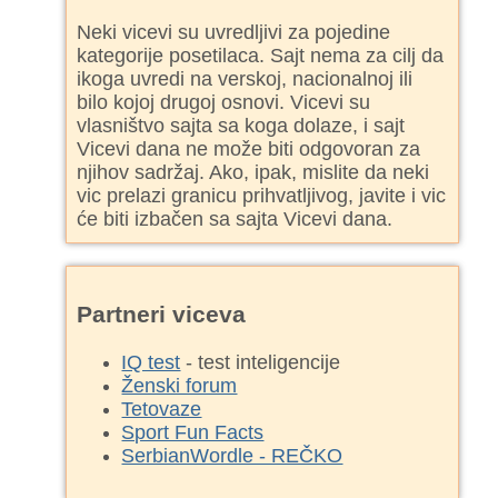
Neki vicevi su uvredljivi za pojedine
kategorije posetilaca. Sajt nema za cilj da
ikoga uvredi na verskoj, nacionalnoj ili
bilo kojoj drugoj osnovi. Vicevi su
vlasništvo sajta sa koga dolaze, i sajt
Vicevi dana ne može biti odgovoran za
njihov sadržaj. Ako, ipak, mislite da neki
vic prelazi granicu prihvatljivog, javite i vic
će biti izbačen sa sajta Vicevi dana.
Partneri viceva
IQ test
- test inteligencije
Ženski forum
Tetovaze
Sport Fun Facts
SerbianWordle - REČKO