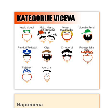
Kratki vicevi
Mujo, Haso,
Vicevi o
Vicevi o Perici
Fata, Bosanci
plavušama
Panduri/Policajci
Ciga
Crnogorci
Prvoaprilske
šale
Fejzbuk
Aforizmi
Napomena