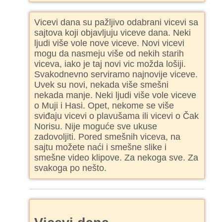
Vicevi dana su pažljivo odabrani vicevi sa
sajtova koji objavljuju viceve dana. Neki
ljudi više vole nove viceve. Novi vicevi
mogu da nasmeju više od nekih starih
viceva, iako je taj novi vic možda lošiji.
Svakodnevno serviramo najnovije viceve.
Uvek su novi, nekada više smešni
nekada manje. Neki ljudi više vole viceve
o Muji i Hasi. Opet, nekome se više
sviđaju vicevi o plavušama ili vicevi o Čak
Norisu. Nije moguće sve ukuse
zadovoljiti. Pored smešnih viceva, na
sajtu možete naći i smešne slike i
smešne video klipove. Za nekoga sve. Za
svakoga po nešto.