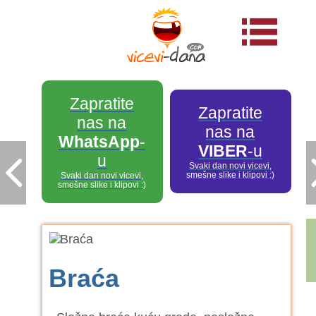
Zapratite
Zapratite
nas na
nas na
WhatsApp
-
VIBER
-u
u
Svaki dan novi vicevi,
smešne slike i klipovi :)
Svaki dan novi vicevi,
smešne slike i klipovi :)
Braća