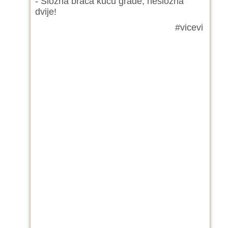
- Složna braća kuću grade, nesložna
dvije!
#vicevi