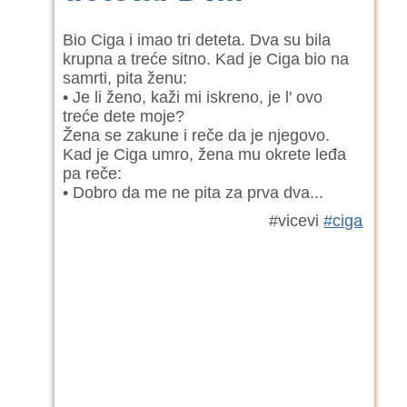
Bio Ciga i imao tri deteta. Dva su bila
krupna a treće sitno. Kad je Ciga bio na
samrti, pita ženu:
• Je li ženo, kaži mi iskreno, je l' ovo
treće dete moje?
Žena se zakune i reče da je njegovo.
Kad je Ciga umro, žena mu okrete leđa
pa reče:
• Dobro da me ne pita za prva dva...
#vicevi
#ciga