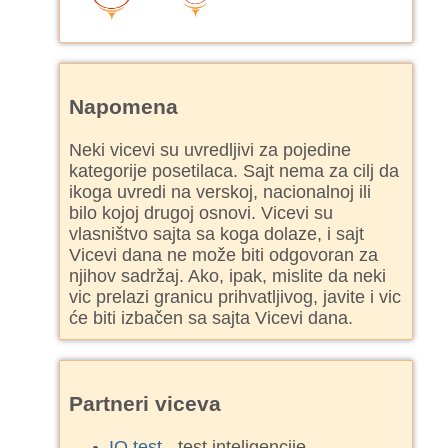
Napomena
Neki vicevi su uvredljivi za pojedine
kategorije posetilaca. Sajt nema za cilj da
ikoga uvredi na verskoj, nacionalnoj ili
bilo kojoj drugoj osnovi. Vicevi su
vlasništvo sajta sa koga dolaze, i sajt
Vicevi dana ne može biti odgovoran za
njihov sadržaj. Ako, ipak, mislite da neki
vic prelazi granicu prihvatljivog, javite i vic
će biti izbačen sa sajta Vicevi dana.
Partneri viceva
IQ test
- test inteligencije