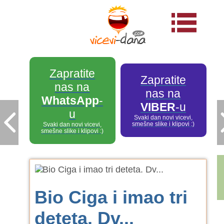
Zapratite
Zapratite
nas na
nas na
WhatsApp
-
VIBER
-u
u
Svaki dan novi vicevi,
smešne slike i klipovi :)
Svaki dan novi vicevi,
smešne slike i klipovi :)
Bio Ciga i imao tri
deteta. Dv...