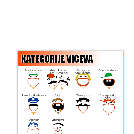
Kratki vicevi
Mujo, Haso,
Vicevi o
Vicevi o Perici
Fata, Bosanci
plavušama
Panduri/Policajci
Ciga
Crnogorci
Prvoaprilske
šale
Fejzbuk
Aforizmi