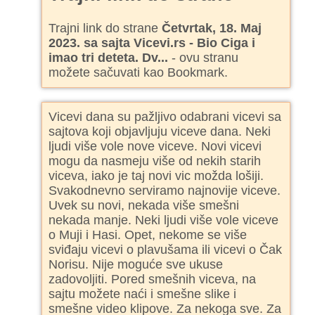
Trajni link do strane
Četvrtak, 18. Maj
2023. sa sajta Vicevi.rs - Bio Ciga i
imao tri deteta. Dv...
- ovu stranu
možete sačuvati kao Bookmark.
Vicevi dana su pažljivo odabrani vicevi sa
sajtova koji objavljuju viceve dana. Neki
ljudi više vole nove viceve. Novi vicevi
mogu da nasmeju više od nekih starih
viceva, iako je taj novi vic možda lošiji.
Svakodnevno serviramo najnovije viceve.
Uvek su novi, nekada više smešni
nekada manje. Neki ljudi više vole viceve
o Muji i Hasi. Opet, nekome se više
sviđaju vicevi o plavušama ili vicevi o Čak
Norisu. Nije moguće sve ukuse
zadovoljiti. Pored smešnih viceva, na
sajtu možete naći i smešne slike i
smešne video klipove. Za nekoga sve. Za