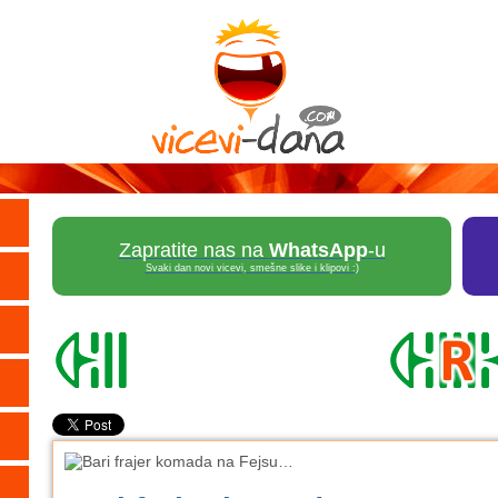
Zapratite nas na
WhatsApp
-u
Svaki dan novi vicevi, smešne slike i klipovi :)