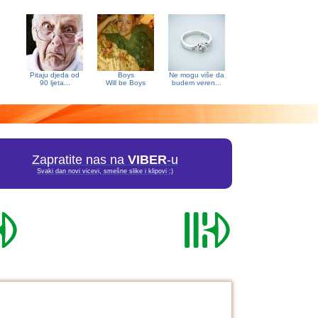
Pitaju djeda od
Boys
Ne mogu više da
90 ljeta...
Will be Boys
budem veren...
Zapratite nas na
VIBER
-u
Svaki dan novi vicevi, smešne slike i klipovi :)