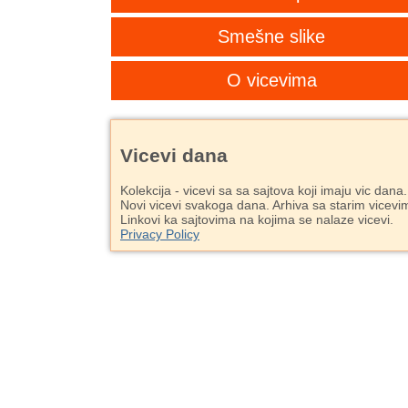
Smešne slike
O vicevima
Vicevi dana
Kolekcija - vicevi sa sa sajtova koji imaju vic dana.
Novi vicevi svakoga dana. Arhiva sa starim vicevi
Linkovi ka sajtovima na kojima se nalaze vicevi.
Privacy Policy