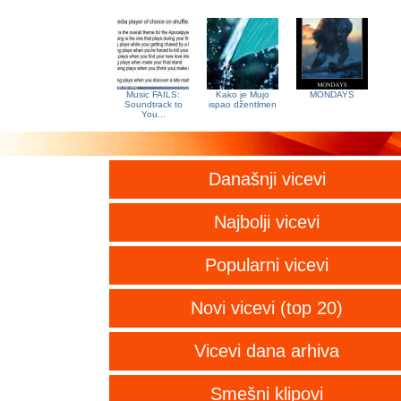
Music FAILS:
Kako je Mujo
MONDAYS
Soundtrack to
ispao džentlmen
You...
Današnji vicevi
Najbolji vicevi
Popularni vicevi
Novi vicevi (top 20)
Vicevi dana arhiva
Smešni klipovi