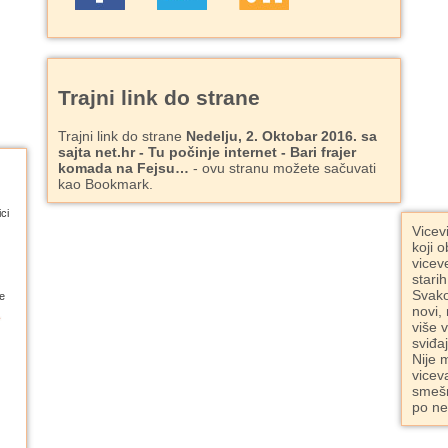
Trajni link do strane
Trajni link do strane
Nedelju, 2. Oktobar 2016. sa
sajta net.hr - Tu počinje internet - Bari frajer
komada na Fejsu…
- ovu stranu možete sačuvati
kao Bookmark.
ci
Vicev
koji o
vicev
starih
Svako
e
novi,
više 
sviđa
Nije 
vicev
smešn
po ne