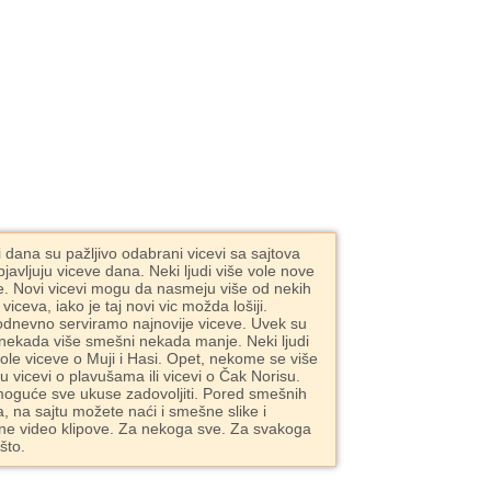
i dana su pažljivo odabrani vicevi sa sajtova
bjavljuju viceve dana. Neki ljudi više vole nove
e. Novi vicevi mogu da nasmeju više od nekih
 viceva, iako je taj novi vic možda lošiji.
dnevno serviramo najnovije viceve. Uvek su
 nekada više smešni nekada manje. Neki ljudi
vole viceve o Muji i Hasi. Opet, nekome se više
ju vicevi o plavušama ili vicevi o Čak Norisu.
moguće sve ukuse zadovoljiti. Pored smešnih
a, na sajtu možete naći i smešne slike i
e video klipove. Za nekoga sve. Za svakoga
što.