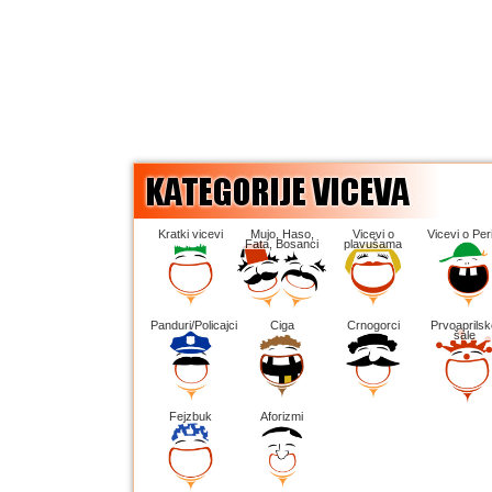
Kratki vicevi
Mujo, Haso,
Vicevi o
Vicevi o Peri
Fata, Bosanci
plavušama
Panduri/Policajci
Ciga
Crnogorci
Prvoaprilsk
šale
Fejzbuk
Aforizmi