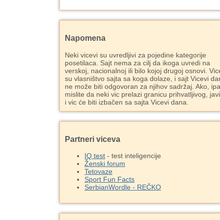
Napomena
Neki vicevi su uvredljivi za pojedine kategorije
posetilaca. Sajt nema za cilj da ikoga uvredi na
verskoj, nacionalnoj ili bilo kojoj drugoj osnovi. Vic
su vlasništvo sajta sa koga dolaze, i sajt Vicevi d
ne može biti odgovoran za njihov sadržaj. Ako, ipa
mislite da neki vic prelazi granicu prihvatljivog, jav
i vic će biti izbačen sa sajta Vicevi dana.
Partneri viceva
IQ test
- test inteligencije
Ženski forum
Tetovaze
Sport Fun Facts
SerbianWordle - REČKO