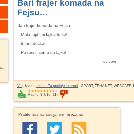
Bari frajer komada na
Fejsu…
Bari frajer komada na Fejsu.
– Mala, ajd' mi lajkaj fotke!
– Imam dečka!
– Pa reci i njemu da lajka!
#vicevi
ma.
Vic
| Izvor :
net.hr - Tu počinje internet
- SPORT, ŽENA NET, WEBCAFE, H
Rating:
8.7
/
10
(
11
)
Pratite nas na socijalnim mrežama