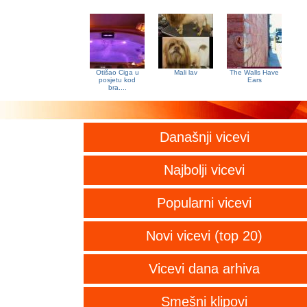
Otišao Ciga u
Mali lav
The Walls Have
posjetu kod
Ears
bra....
Današnji vicevi
Najbolji vicevi
Popularni vicevi
Novi vicevi (top 20)
Vicevi dana arhiva
Smešni klipovi