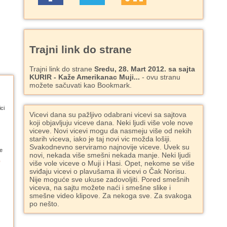
Trajni link do strane
Trajni link do strane
Sredu, 28. Mart 2012. sa sajta
KURIR - Kaže Amerikanac Muji...
- ovu stranu
možete sačuvati kao Bookmark.
ci
Vicevi dana su pažljivo odabrani vicevi sa sajtova
koji objavljuju viceve dana. Neki ljudi više vole nove
viceve. Novi vicevi mogu da nasmeju više od nekih
starih viceva, iako je taj novi vic možda lošiji.
Svakodnevno serviramo najnovije viceve. Uvek su
e
novi, nekada više smešni nekada manje. Neki ljudi
više vole viceve o Muji i Hasi. Opet, nekome se više
sviđaju vicevi o plavušama ili vicevi o Čak Norisu.
Nije moguće sve ukuse zadovoljiti. Pored smešnih
viceva, na sajtu možete naći i smešne slike i
smešne video klipove. Za nekoga sve. Za svakoga
po nešto.