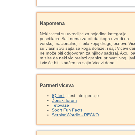
Napomena
Neki vicevi su uvredljivi za pojedine kategorije
posetilaca. Sajt nema za cilj da ikoga uvredi na
verskoj, nacionalnoj ili bilo kojoj drugoj osnovi. Vic
su vlasništvo sajta sa koga dolaze, i sajt Vicevi d
ne može biti odgovoran za njihov sadržaj. Ako, ipa
mislite da neki vic prelazi granicu prihvatljivog, jav
i vic će biti izbačen sa sajta Vicevi dana.
Partneri viceva
IQ test
- test inteligencije
Ženski forum
Tetovaze
Sport Fun Facts
SerbianWordle - REČKO