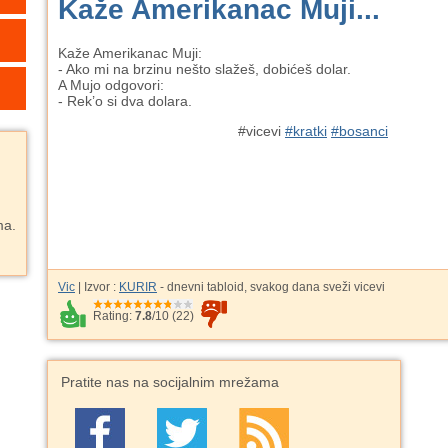
Kaže Amerikanac Muji...
Kaže Amerikanac Muji:
- Ako mi na brzinu nešto slažeš, dobićeš dolar.
A Mujo odgovori:
- Rek’o si dva dolara.
#vicevi
#kratki
#bosanci
ma.
Vic
| Izvor :
KURIR
- dnevni tabloid, svakog dana sveži vicevi
Rating:
7.8
/
10
(
22
)
Pratite nas na socijalnim mrežama