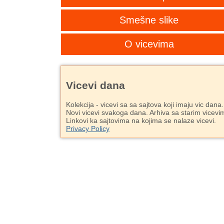
Smešne slike
O vicevima
Vicevi dana
Kolekcija - vicevi sa sa sajtova koji imaju vic dana.
Novi vicevi svakoga dana. Arhiva sa starim vicevi
Linkovi ka sajtovima na kojima se nalaze vicevi.
Privacy Policy