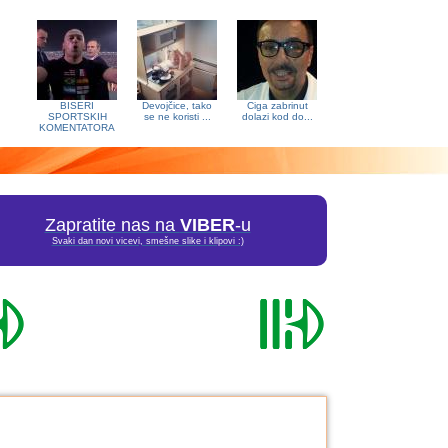
BISERI
Devojčice, tako
Ciga zabrinut
SPORTSKIH
se ne koristi ...
dolazi kod do...
KOMENTATORA
Zapratite nas na
VIBER
-u
Svaki dan novi vicevi, smešne slike i klipovi :)