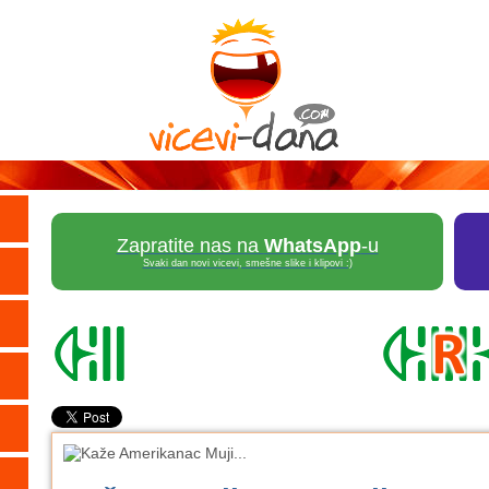
Zapratite nas na
WhatsApp
-u
Svaki dan novi vicevi, smešne slike i klipovi :)