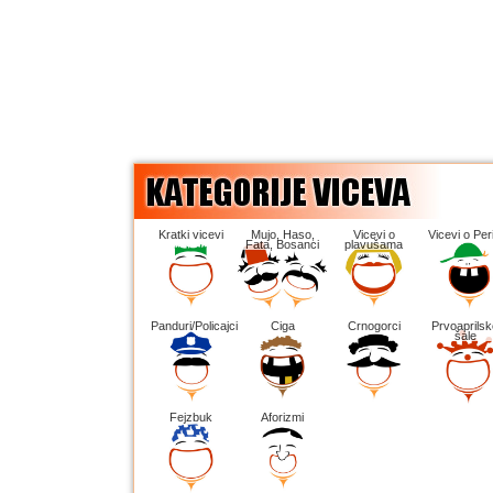
Kratki vicevi
Mujo, Haso,
Vicevi o
Vicevi o Peri
Fata, Bosanci
plavušama
Panduri/Policajci
Ciga
Crnogorci
Prvoaprilsk
šale
Fejzbuk
Aforizmi