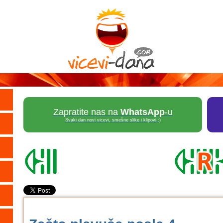
Zapratite nas na
WhatsApp
-u
Svaki dan novi vicevi, smešne slike i klipovi :)