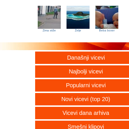
Zima stiže
Želje
Beba boxer
Današnji vicevi
Najbolji vicevi
Popularni vicevi
Novi vicevi (top 20)
Vicevi dana arhiva
Smešni klipovi