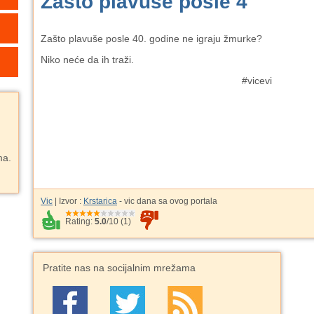
Zašto plavuše posle 4
Zašto plavuše posle 40. godine ne igraju žmurke?
Niko neće da ih traži.
#vicevi
ma.
Vic
| Izvor :
Krstarica
- vic dana sa ovog portala
Rating:
5.0
/
10
(
1
)
Pratite nas na socijalnim mrežama