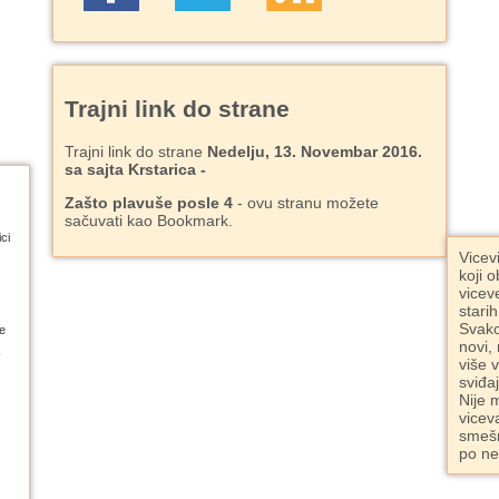
Trajni link do strane
Trajni link do strane
Nedelju, 13. Novembar 2016.
sa sajta Krstarica -
Zašto plavuše posle 4
- ovu stranu možete
sačuvati kao Bookmark.
ci
Vicev
koji o
vicev
starih
Svako
e
novi,
više 
sviđa
Nije 
vicev
smešn
po ne