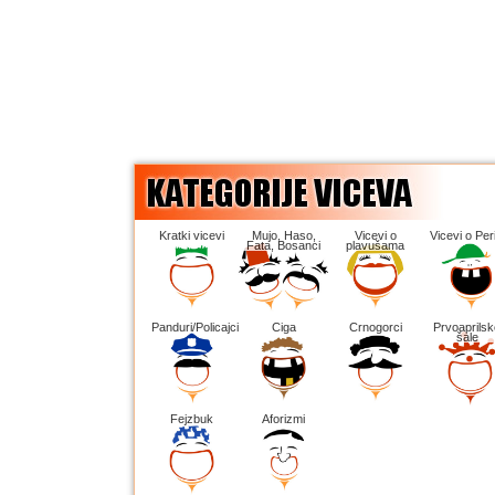
Kratki vicevi
Mujo, Haso,
Vicevi o
Vicevi o Peri
Fata, Bosanci
plavušama
Panduri/Policajci
Ciga
Crnogorci
Prvoaprilsk
šale
Fejzbuk
Aforizmi