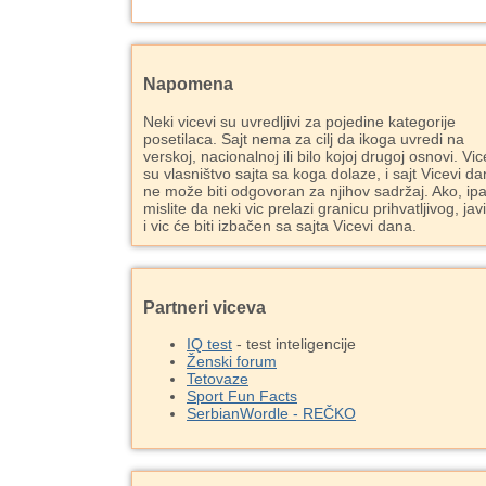
Napomena
Neki vicevi su uvredljivi za pojedine kategorije
posetilaca. Sajt nema za cilj da ikoga uvredi na
verskoj, nacionalnoj ili bilo kojoj drugoj osnovi. Vic
su vlasništvo sajta sa koga dolaze, i sajt Vicevi d
ne može biti odgovoran za njihov sadržaj. Ako, ipa
mislite da neki vic prelazi granicu prihvatljivog, jav
i vic će biti izbačen sa sajta Vicevi dana.
Partneri viceva
IQ test
- test inteligencije
Ženski forum
Tetovaze
Sport Fun Facts
SerbianWordle - REČKO