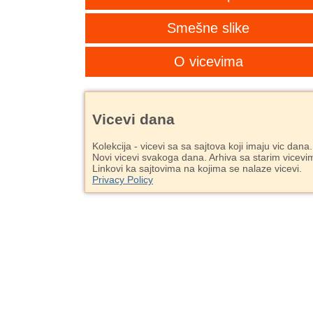
Smešne slike
O vicevima
Vicevi dana
Kolekcija - vicevi sa sa sajtova koji imaju vic dana.
Novi vicevi svakoga dana. Arhiva sa starim vicevi
Linkovi ka sajtovima na kojima se nalaze vicevi.
Privacy Policy