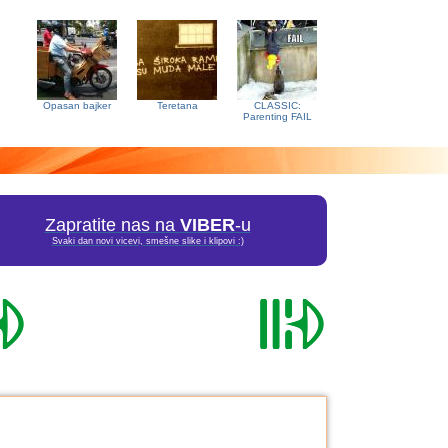
Opasan bajker
Teretana
CLASSIC:
Parenting FAIL
Zapratite nas na
VIBER
-u
Svaki dan novi vicevi, smešne slike i klipovi :)