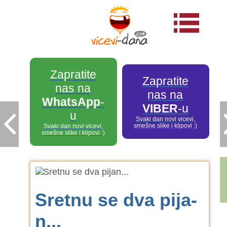
Zapratite
Zapratite
nas na
nas na
WhatsApp
-
VIBER
-u
u
Svaki dan novi vicevi,
smešne slike i klipovi :)
Svaki dan novi vicevi,
smešne slike i klipovi :)
Sre­t­nu se dva pi­ja­
n...