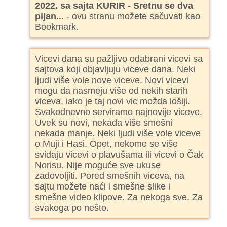
2022. sa sajta KURIR - Sre­t­nu se dva
pi­ja­n...
- ovu stranu možete sačuvati kao
Bookmark.
Vicevi dana su pažljivo odabrani vicevi sa
sajtova koji objavljuju viceve dana. Neki
ljudi više vole nove viceve. Novi vicevi
mogu da nasmeju više od nekih starih
viceva, iako je taj novi vic možda lošiji.
Svakodnevno serviramo najnovije viceve.
Uvek su novi, nekada više smešni
nekada manje. Neki ljudi više vole viceve
o Muji i Hasi. Opet, nekome se više
sviđaju vicevi o plavušama ili vicevi o Čak
Norisu. Nije moguće sve ukuse
zadovoljiti. Pored smešnih viceva, na
sajtu možete naći i smešne slike i
smešne video klipove. Za nekoga sve. Za
svakoga po nešto.