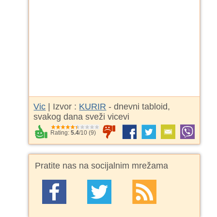
Vic
| Izvor :
KURIR
- dnevni tabloid,
svakog dana sveži vicevi
Rating:
5.4
/
10
(
9
)
Pratite nas na socijalnim mrežama