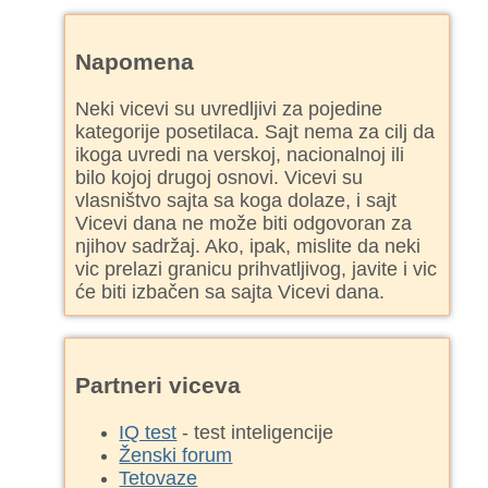
Napomena
Neki vicevi su uvredljivi za pojedine
kategorije posetilaca. Sajt nema za cilj da
ikoga uvredi na verskoj, nacionalnoj ili
bilo kojoj drugoj osnovi. Vicevi su
vlasništvo sajta sa koga dolaze, i sajt
Vicevi dana ne može biti odgovoran za
njihov sadržaj. Ako, ipak, mislite da neki
vic prelazi granicu prihvatljivog, javite i vic
će biti izbačen sa sajta Vicevi dana.
Partneri viceva
IQ test
- test inteligencije
Ženski forum
Tetovaze