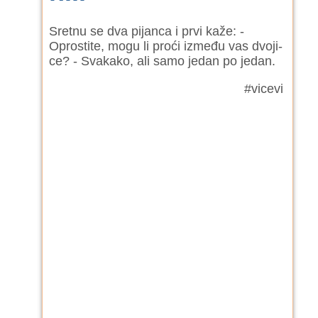
Sre­t­nu se dva pi­ja­n­ca i pr­vi ka­že: -
Opros­ti­te, mo­gu li pro­ći iz­me­đu vas dvo­ji­
ce? - Sva­ka­ko, ali sa­mo je­dan po je­dan.
#vicevi