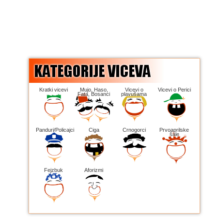
Kratki vicevi
Mujo, Haso,
Vicevi o
Vicevi o Perici
Fata, Bosanci
plavušama
Panduri/Policajci
Ciga
Crnogorci
Prvoaprilske
šale
Fejzbuk
Aforizmi