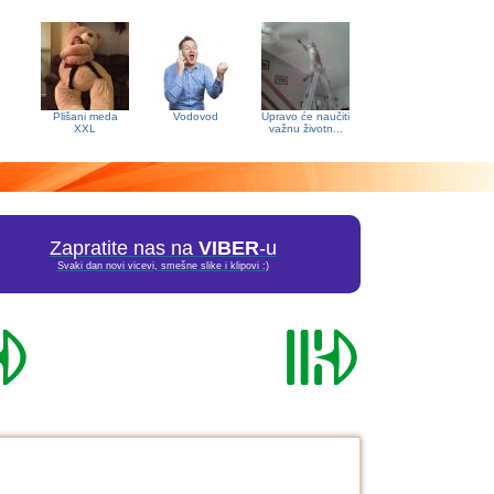
Plišani meda
Vodovod
Upravo će naučiti
XXL
važnu životn...
Zapratite nas na
VIBER
-u
Svaki dan novi vicevi, smešne slike i klipovi :)