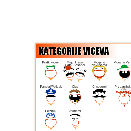
Kratki vicevi
Mujo, Haso,
Vicevi o
Vicevi o Peri
Fata, Bosanci
plavušama
Panduri/Policajci
Ciga
Crnogorci
Prvoaprilsk
šale
Fejzbuk
Aforizmi