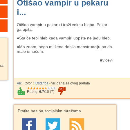
Otišao vampir u pekaru
i...
Otišao vampir u pekaru i traži veknu hleba. Pekar
ga upita:
●
Šta će tebi hleb kada vampiri uopšte ne jedu hleb.
●
Ma znam, nego mi žena dobila menstruaciju pa da
malo umačem.
#vicevi
ma.
Vic
| Izvor :
Krstarica
- vic dana sa ovog portala
Rating:
6.7
/
10
(
7
)
Pratite nas na socijalnim mrežama