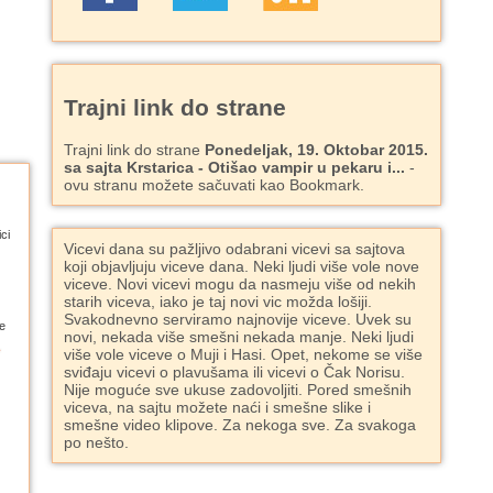
Trajni link do strane
Trajni link do strane
Ponedeljak, 19. Oktobar 2015.
sa sajta Krstarica - Otišao vampir u pekaru i...
-
ovu stranu možete sačuvati kao Bookmark.
ci
Vicevi dana su pažljivo odabrani vicevi sa sajtova
koji objavljuju viceve dana. Neki ljudi više vole nove
viceve. Novi vicevi mogu da nasmeju više od nekih
starih viceva, iako je taj novi vic možda lošiji.
Svakodnevno serviramo najnovije viceve. Uvek su
e
novi, nekada više smešni nekada manje. Neki ljudi
više vole viceve o Muji i Hasi. Opet, nekome se više
sviđaju vicevi o plavušama ili vicevi o Čak Norisu.
Nije moguće sve ukuse zadovoljiti. Pored smešnih
viceva, na sajtu možete naći i smešne slike i
smešne video klipove. Za nekoga sve. Za svakoga
po nešto.