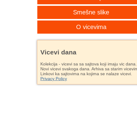
Smešne slike
O vicevima
Vicevi dana
Kolekcija - vicevi sa sa sajtova koji imaju vic dana.
Novi vicevi svakoga dana. Arhiva sa starim vicevi
Linkovi ka sajtovima na kojima se nalaze vicevi.
Privacy Policy