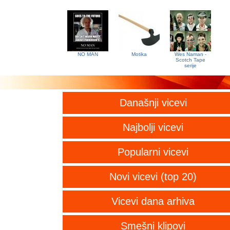
NO MAN
Motika
Wes Naman -
Scotch Tape
serije
Današnji vicevi
Najbolji vicevi
Popularni vicevi
Novi vicevi (top 20)
Vicevi dana arhiva
Smešni klipovi