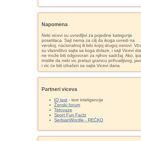
Napomena
Neki vicevi su uvredljivi za pojedine kategorije
posetilaca. Sajt nema za cilj da ikoga uvredi na
verskoj, nacionalnoj ili bilo kojoj drugoj osnovi. Vic
su vlasništvo sajta sa koga dolaze, i sajt Vicevi d
ne može biti odgovoran za njihov sadržaj. Ako, ipa
mislite da neki vic prelazi granicu prihvatljivog, jav
i vic će biti izbačen sa sajta Vicevi dana.
Partneri viceva
IQ test
- test inteligencije
Ženski forum
Tetovaze
Sport Fun Facts
SerbianWordle - REČKO