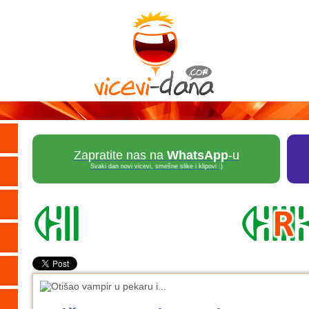
Zapratite nas na
WhatsApp
-u
Svaki dan novi vicevi, smešne slike i klipovi :)