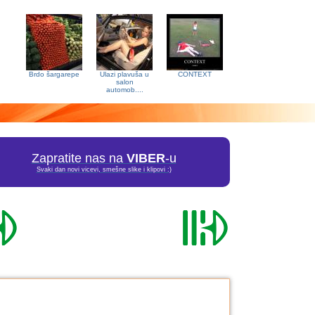
Brdo šargarepe
Ulazi plavuša u
CONTEXT
salon
automob....
Zapratite nas na
VIBER
-u
Svaki dan novi vicevi, smešne slike i klipovi :)