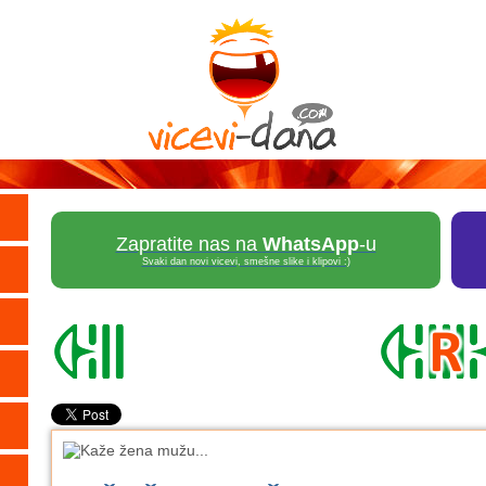
Zapratite nas na
WhatsApp
-u
Svaki dan novi vicevi, smešne slike i klipovi :)