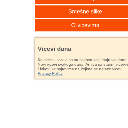
Smešne slike
O vicevima
Vicevi dana
Kolekcija - vicevi sa sa sajtova koji imaju vic dana.
Novi vicevi svakoga dana. Arhiva sa starim vicevi
Linkovi ka sajtovima na kojima se nalaze vicevi.
Privacy Policy