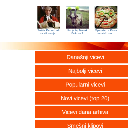
Tužila Persa Lalu
Ko je taj Novak
Operater: - Pizza
za silovanje...
Đoković?
servis! Izvo...
Današnji vicevi
Najbolji vicevi
Popularni vicevi
Novi vicevi (top 20)
Vicevi dana arhiva
Smešni klipovi