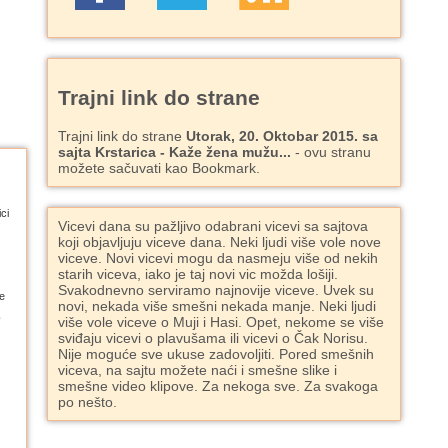
Trajni link do strane
Trajni link do strane
Utorak, 20. Oktobar 2015. sa
sajta Krstarica - Kaže žena mužu...
- ovu stranu
možete sačuvati kao Bookmark.
ci
Vicevi dana su pažljivo odabrani vicevi sa sajtova
koji objavljuju viceve dana. Neki ljudi više vole nove
viceve. Novi vicevi mogu da nasmeju više od nekih
starih viceva, iako je taj novi vic možda lošiji.
Svakodnevno serviramo najnovije viceve. Uvek su
e
novi, nekada više smešni nekada manje. Neki ljudi
više vole viceve o Muji i Hasi. Opet, nekome se više
sviđaju vicevi o plavušama ili vicevi o Čak Norisu.
Nije moguće sve ukuse zadovoljiti. Pored smešnih
viceva, na sajtu možete naći i smešne slike i
smešne video klipove. Za nekoga sve. Za svakoga
po nešto.