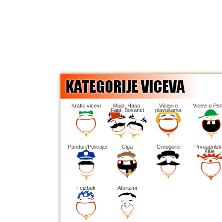
Kratki vicevi
Mujo, Haso,
Vicevi o
Vicevi o Peri
Fata, Bosanci
plavušama
Panduri/Policajci
Ciga
Crnogorci
Prvoaprilsk
šale
Fejzbuk
Aforizmi