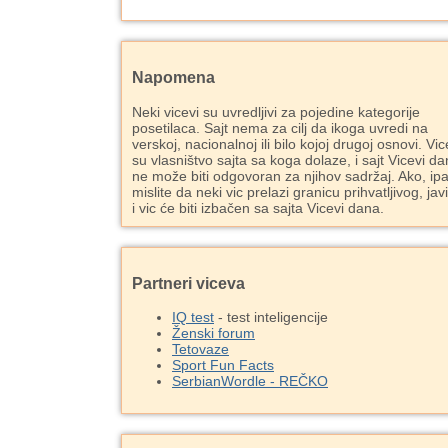
Napomena
Neki vicevi su uvredljivi za pojedine kategorije
posetilaca. Sajt nema za cilj da ikoga uvredi na
verskoj, nacionalnoj ili bilo kojoj drugoj osnovi. Vic
su vlasništvo sajta sa koga dolaze, i sajt Vicevi d
ne može biti odgovoran za njihov sadržaj. Ako, ipa
mislite da neki vic prelazi granicu prihvatljivog, jav
i vic će biti izbačen sa sajta Vicevi dana.
Partneri viceva
IQ test
- test inteligencije
Ženski forum
Tetovaze
Sport Fun Facts
SerbianWordle - REČKO