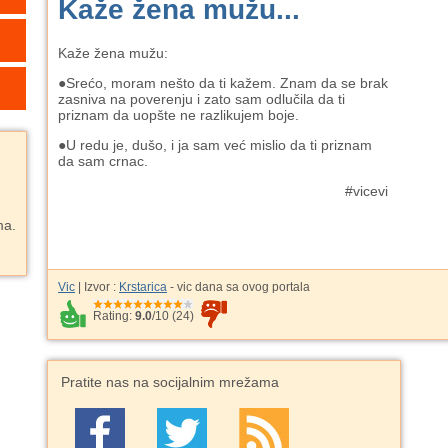
Kaže žena mužu...
Kaže žena mužu:
●
Srećo, moram nešto da ti kažem. Znam da se brak
zasniva na poverenju i zato sam odlučila da ti
priznam da uopšte ne razlikujem boje.
●
U redu je, dušo, i ja sam već mislio da ti priznam
da sam crnac.
#vicevi
ma.
Vic
| Izvor :
Krstarica
- vic dana sa ovog portala
Rating:
9.0
/
10
(
24
)
Pratite nas na socijalnim mrežama