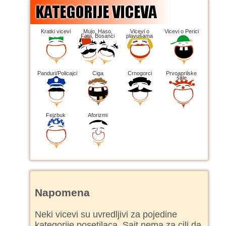
Kratki vicevi
Mujo, Haso,
Vicevi o
Vicevi o Perici
Fata, Bosanci
plavušama
Panduri/Policajci
Ciga
Crnogorci
Prvoaprilske
šale
Fejzbuk
Aforizmi
Napomena
Neki vicevi su uvredljivi za pojedine
kategorije posetilaca. Sajt nema za cilj da