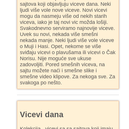
sajtova koji objavljuju viceve dana. Neki
ljudi više vole nove viceve. Novi vicevi
mogu da nasmeju više od nekih starih
viceva, iako je taj novi vic možda lošiji.
Svakodnevno serviramo najnovije viceve.
Uvek su novi, nekada više smešni
nekada manje. Neki ljudi više vole viceve
o Muji i Hasi. Opet, nekome se više
sviđaju vicevi o plavušama ili vicevi o Čak
Norisu. Nije moguće sve ukuse
zadovoljiti. Pored smešnih viceva, na
sajtu možete naći i smešne slike i
smešne video klipove. Za nekoga sve. Za
svakoga po nešto.
Vicevi dana
Kolekcija - vicevi sa sa sajtova koji imaju