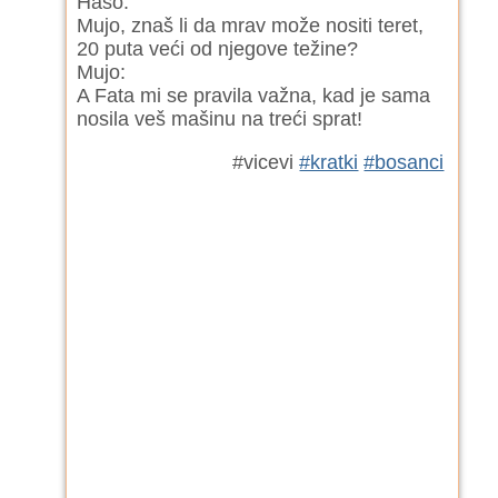
Haso:
Mujo, znaš li da mrav može nositi teret,
20 puta veći od njegove težine?
Mujo:
A Fata mi se pravila važna, kad je sama
nosila veš mašinu na treći sprat!
#vicevi
#kratki
#bosanci