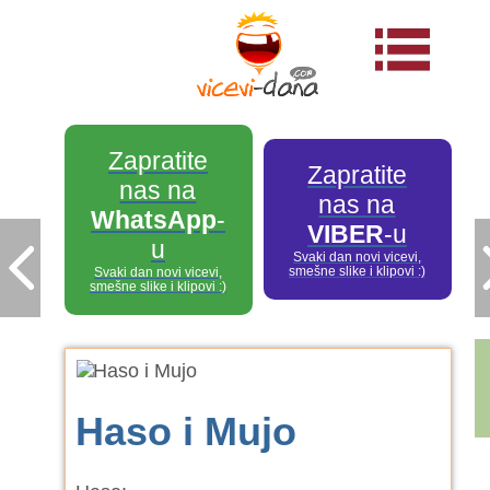
Zapratite
Zapratite
nas na
nas na
WhatsApp
-
VIBER
-u
u
Svaki dan novi vicevi,
smešne slike i klipovi :)
Svaki dan novi vicevi,
smešne slike i klipovi :)
Haso i Mujo