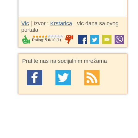
Vic
| Izvor :
Krstarica
- vic dana sa ovog
portala
Rating:
5.0
/
10
(
1
)
Pratite nas na socijalnim mrežama