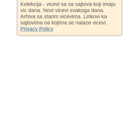
Kolekcija - vicevi sa sa sajtova koji imaju
vic dana. Novi vicevi svakoga dana.
Arhiva sa starim vicevima. Linkovi ka
sajtovima na kojima se nalaze vicevi.
Privacy Policy