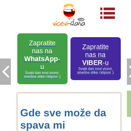
Zapratite
Zapratite
nas na
nas na
WhatsApp
-
VIBER
-u
u
Svaki dan novi vicevi,
smešne slike i klipovi :)
Svaki dan novi vicevi,
smešne slike i klipovi :)
Gde sve može da
spava mi