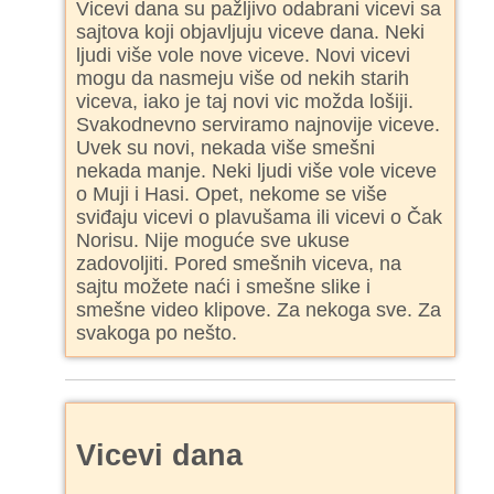
Vicevi dana su pažljivo odabrani vicevi sa
sajtova koji objavljuju viceve dana. Neki
ljudi više vole nove viceve. Novi vicevi
mogu da nasmeju više od nekih starih
viceva, iako je taj novi vic možda lošiji.
Svakodnevno serviramo najnovije viceve.
Uvek su novi, nekada više smešni
nekada manje. Neki ljudi više vole viceve
o Muji i Hasi. Opet, nekome se više
sviđaju vicevi o plavušama ili vicevi o Čak
Norisu. Nije moguće sve ukuse
zadovoljiti. Pored smešnih viceva, na
sajtu možete naći i smešne slike i
smešne video klipove. Za nekoga sve. Za
svakoga po nešto.
Vicevi dana