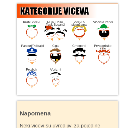
Kratki vicevi
Mujo, Haso,
Vicevi o
Vicevi o Perici
Fata, Bosanci
plavušama
Panduri/Policajci
Ciga
Crnogorci
Prvoaprilske
šale
Fejzbuk
Aforizmi
Napomena
Neki vicevi su uvredljivi za pojedine