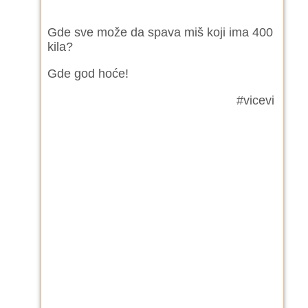
Gde sve može da spava miš koji ima 400
kila?
Gde god hoće!
#vicevi