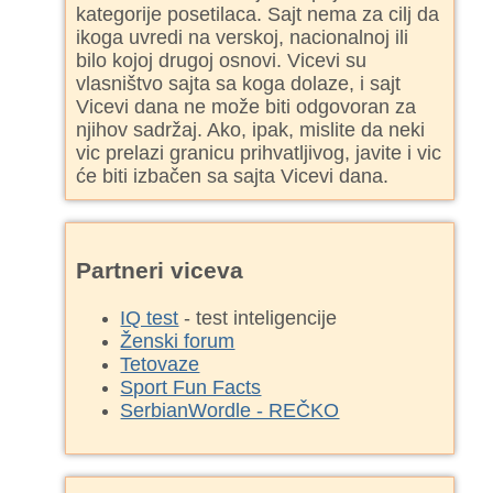
kategorije posetilaca. Sajt nema za cilj da
ikoga uvredi na verskoj, nacionalnoj ili
bilo kojoj drugoj osnovi. Vicevi su
vlasništvo sajta sa koga dolaze, i sajt
Vicevi dana ne može biti odgovoran za
njihov sadržaj. Ako, ipak, mislite da neki
vic prelazi granicu prihvatljivog, javite i vic
će biti izbačen sa sajta Vicevi dana.
Partneri viceva
IQ test
- test inteligencije
Ženski forum
Tetovaze
Sport Fun Facts
SerbianWordle - REČKO