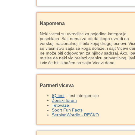
Napomena
Neki vicevi su uvredljivi za pojedine kategorije
posetilaca. Sajt nema za cilj da ikoga uvredi na
verskoj, nacionalnoj ili bilo kojoj drugoj osnovi. Vic
su vlasništvo sajta sa koga dolaze, i sajt Vicevi d
ne može biti odgovoran za njihov sadržaj. Ako, ipa
mislite da neki vic prelazi granicu prihvatljivog, jav
i vic će biti izbačen sa sajta Vicevi dana.
Partneri viceva
IQ test
- test inteligencije
Ženski forum
Tetovaze
Sport Fun Facts
SerbianWordle - REČKO