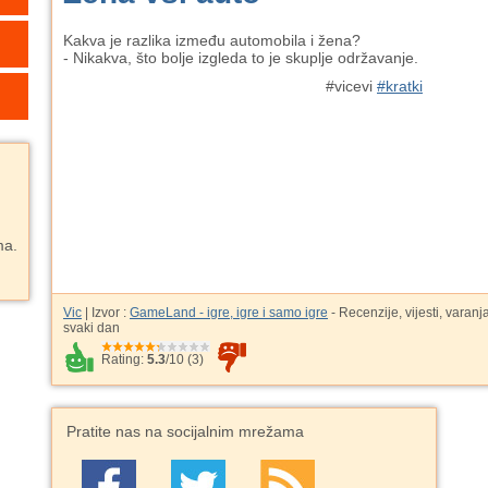
Kakva je razlika između automobila i žena?
- Nikakva, što bolje izgleda to je skuplje održavanje.
#vicevi
#kratki
ma.
Vic
| Izvor :
GameLand - igre, igre i samo igre
- Recenzije, vijesti, varanj
svaki dan
Rating:
5.3
/
10
(
3
)
Pratite nas na socijalnim mrežama