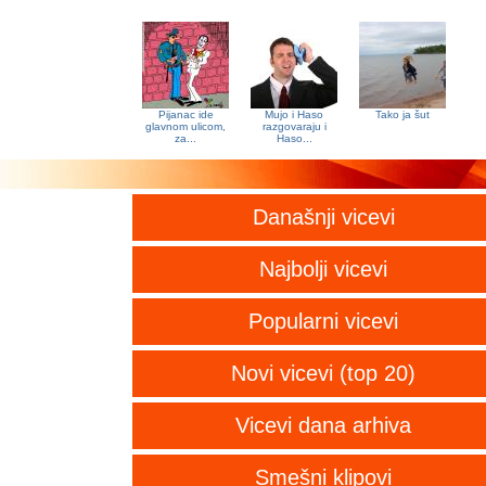
Pijanac ide
Mujo i Haso
Tako ja šut
glavnom ulicom,
razgovaraju i
za...
Haso...
Današnji vicevi
Najbolji vicevi
Popularni vicevi
Novi vicevi (top 20)
Vicevi dana arhiva
Smešni klipovi