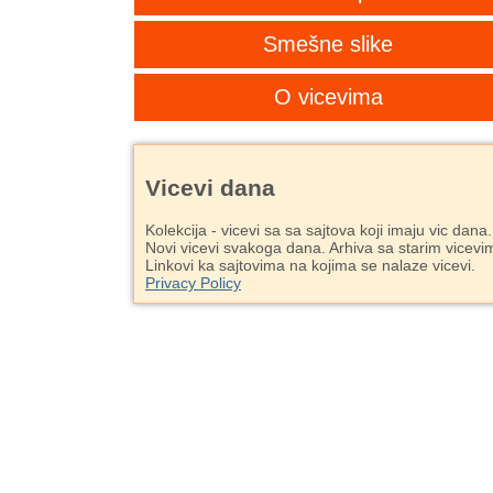
Smešne slike
O vicevima
Vicevi dana
Kolekcija - vicevi sa sa sajtova koji imaju vic dana.
Novi vicevi svakoga dana. Arhiva sa starim vicevi
Linkovi ka sajtovima na kojima se nalaze vicevi.
Privacy Policy