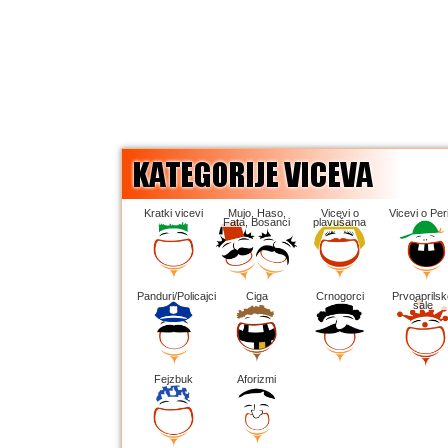
Kratki vicevi
Mujo, Haso,
Vicevi o
Vicevi o Peri
Fata, Bosanci
plavušama
Panduri/Policajci
Ciga
Crnogorci
Prvoaprilsk
šale
Fejzbuk
Aforizmi