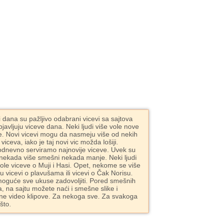
i dana su pažljivo odabrani vicevi sa sajtova
bjavljuju viceve dana. Neki ljudi više vole nove
e. Novi vicevi mogu da nasmeju više od nekih
 viceva, iako je taj novi vic možda lošiji.
dnevno serviramo najnovije viceve. Uvek su
 nekada više smešni nekada manje. Neki ljudi
vole viceve o Muji i Hasi. Opet, nekome se više
ju vicevi o plavušama ili vicevi o Čak Norisu.
moguće sve ukuse zadovoljiti. Pored smešnih
a, na sajtu možete naći i smešne slike i
e video klipove. Za nekoga sve. Za svakoga
što.