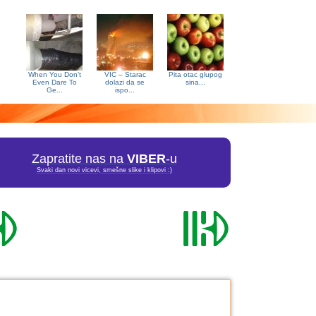
When You Don’t
VIC – Starac
Pita otac glupog
Even Dare To
dolazi da se
sina...
Ge...
ispo...
Zapratite nas na
VIBER
-u
Svaki dan novi vicevi, smešne slike i klipovi :)