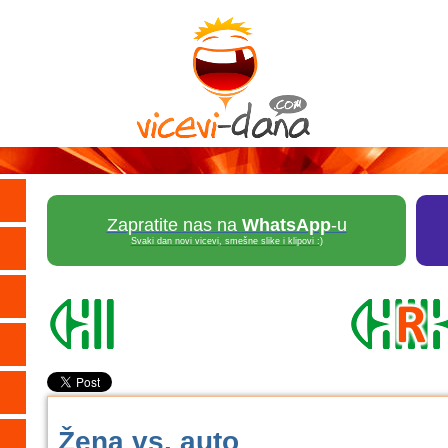
Zapratite nas na
WhatsApp
-u
Svaki dan novi vicevi, smešne slike i klipovi :)
Žena vs. auto