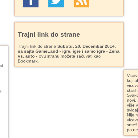
Trajni link do strane
Trajni link do strane
Subotu, 20. Decembar 2014.
sa sajta GameLand - igre, igre i samo igre - Žena
vs. auto
- ovu stranu možete sačuvati kao
Bookmark.
ci
Vicev
koji o
vicev
starih
e
Svako
novi,
više 
sviđa
Nije 
vicev
smešn
po ne