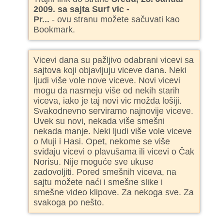
2009. sa sajta Surf vic -
Pr...
- ovu stranu možete sačuvati kao
Bookmark.
Vicevi dana su pažljivo odabrani vicevi sa
sajtova koji objavljuju viceve dana. Neki
ljudi više vole nove viceve. Novi vicevi
mogu da nasmeju više od nekih starih
viceva, iako je taj novi vic možda lošiji.
Svakodnevno serviramo najnovije viceve.
Uvek su novi, nekada više smešni
nekada manje. Neki ljudi više vole viceve
o Muji i Hasi. Opet, nekome se više
sviđaju vicevi o plavušama ili vicevi o Čak
Norisu. Nije moguće sve ukuse
zadovoljiti. Pored smešnih viceva, na
sajtu možete naći i smešne slike i
smešne video klipove. Za nekoga sve. Za
svakoga po nešto.