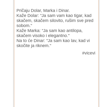
Pričaju Dolar, Marka i Dinar.
Kaže Dolar: "Ja sam vam kao tigar, kad
skačem, skačem silovito, rušim sve pred
sobom."
Kaže Marka: "Ja sam kao antilopa,
skačem visoko i elegantno."
Na to će Dinar: "Ja sam kao lav, kad vi
skočite ja riknem."
#vicevi