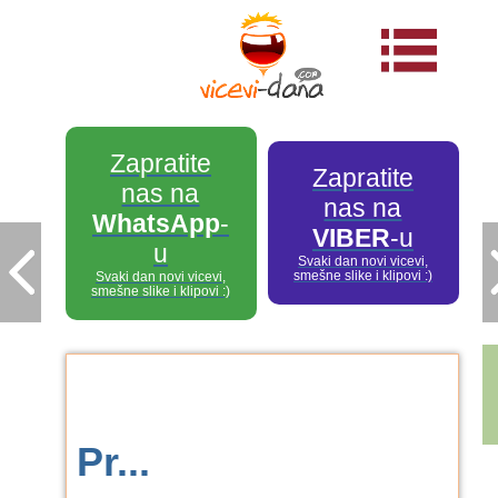
Zapratite
Zapratite
nas na
nas na
WhatsApp
-
VIBER
-u
u
Svaki dan novi vicevi,
smešne slike i klipovi :)
Svaki dan novi vicevi,
smešne slike i klipovi :)
Pr...