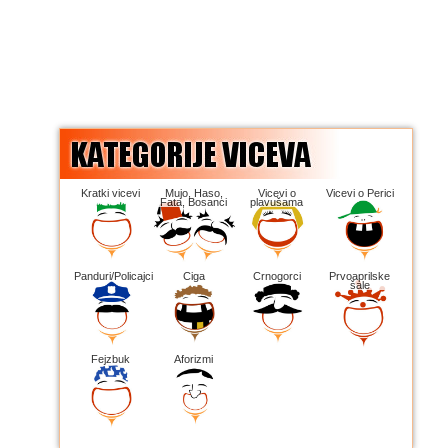
Kratki vicevi
Mujo, Haso,
Vicevi o
Vicevi o Perici
Fata, Bosanci
plavušama
Panduri/Policajci
Ciga
Crnogorci
Prvoaprilske
šale
Fejzbuk
Aforizmi