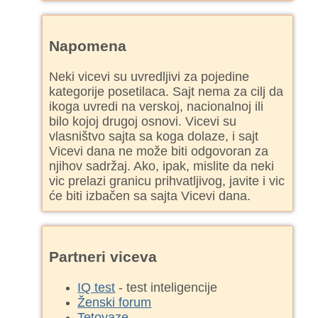
Napomena
Neki vicevi su uvredljivi za pojedine
kategorije posetilaca. Sajt nema za cilj da
ikoga uvredi na verskoj, nacionalnoj ili
bilo kojoj drugoj osnovi. Vicevi su
vlasništvo sajta sa koga dolaze, i sajt
Vicevi dana ne može biti odgovoran za
njihov sadržaj. Ako, ipak, mislite da neki
vic prelazi granicu prihvatljivog, javite i vic
će biti izbačen sa sajta Vicevi dana.
Partneri viceva
IQ test
- test inteligencije
Ženski forum
Tetovaze