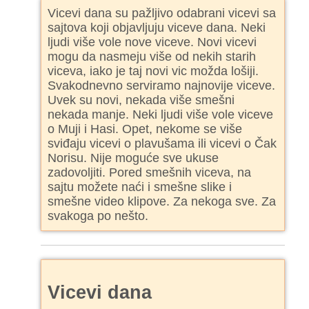
Vicevi dana su pažljivo odabrani vicevi sa
sajtova koji objavljuju viceve dana. Neki
ljudi više vole nove viceve. Novi vicevi
mogu da nasmeju više od nekih starih
viceva, iako je taj novi vic možda lošiji.
Svakodnevno serviramo najnovije viceve.
Uvek su novi, nekada više smešni
nekada manje. Neki ljudi više vole viceve
o Muji i Hasi. Opet, nekome se više
sviđaju vicevi o plavušama ili vicevi o Čak
Norisu. Nije moguće sve ukuse
zadovoljiti. Pored smešnih viceva, na
sajtu možete naći i smešne slike i
smešne video klipove. Za nekoga sve. Za
svakoga po nešto.
Vicevi dana