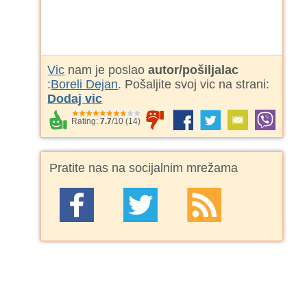
Vic
nam je poslao
autor/pošiljalac
:
Boreli Dejan
. Pošaljite svoj vic na strani:
Dodaj vic
Rating:
7.7
/
10
(
14
)
Pratite nas na socijalnim mrežama