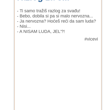
- Ti samo tražiš razlog za svađu!
- Bebo, dobila si pa si malo nervozna...
- Ja nervozna? Hoćeš reći da sam luda?
- Nisi...
- A NISAM LUDA, JEL'?!
#vicevi