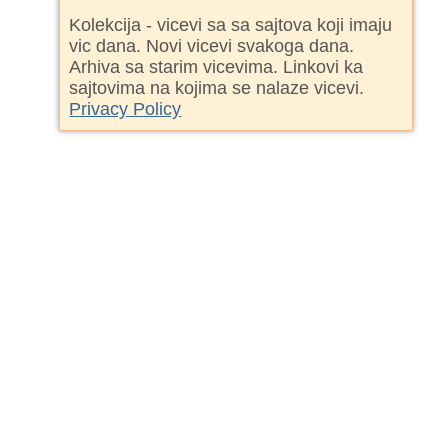
Kolekcija - vicevi sa sa sajtova koji imaju
vic dana. Novi vicevi svakoga dana.
Arhiva sa starim vicevima. Linkovi ka
sajtovima na kojima se nalaze vicevi.
Privacy Policy