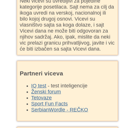
Neki vicevi su uvredljivi za pojedine
kategorije posetilaca. Sajt nema za cilj da
ikoga uvredi na verskoj, nacionalnoj ili
bilo kojoj drugoj osnovi. Vicevi su
vlasništvo sajta sa koga dolaze, i sajt
Vicevi dana ne može biti odgovoran za
njihov sadržaj. Ako, ipak, mislite da neki
vic prelazi granicu prihvatljivog, javite i vic
će biti izbačen sa sajta Vicevi dana.
Partneri viceva
IQ test
- test inteligencije
Ženski forum
Tetovaze
Sport Fun Facts
SerbianWordle - REČKO