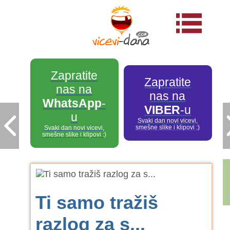
Zapratite
Zapratite
nas na
nas na
WhatsApp
-
VIBER
-u
u
Svaki dan novi vicevi,
smešne slike i klipovi :)
Svaki dan novi vicevi,
smešne slike i klipovi :)
Ti samo tražiš
razlog za s...