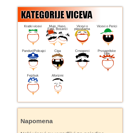
Kratki vicevi
Mujo, Haso,
Vicevi o
Vicevi o Perici
Fata, Bosanci
plavušama
Panduri/Policajci
Ciga
Crnogorci
Prvoaprilske
šale
Fejzbuk
Aforizmi
Napomena