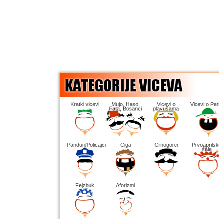
Kratki vicevi
Mujo, Haso,
Vicevi o
Vicevi o Peri
Fata, Bosanci
plavušama
Panduri/Policajci
Ciga
Crnogorci
Prvoaprilsk
šale
Fejzbuk
Aforizmi