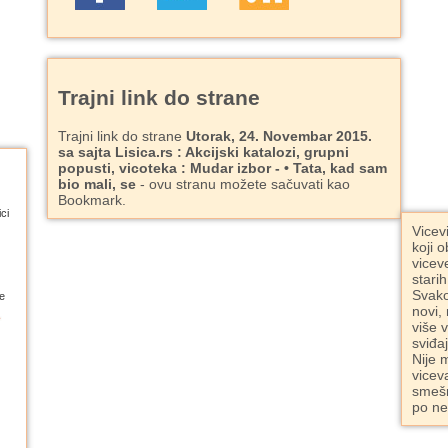
Trajni link do strane
Trajni link do strane
Utorak, 24. Novembar 2015.
sa sajta Lisica.rs : Akcijski katalozi, grupni
popusti, vicoteka : Mudar izbor - • Tata, kad sam
bio mali, se
- ovu stranu možete sačuvati kao
Bookmark.
ci
Vicev
koji o
vicev
starih
Svako
e
novi,
više 
sviđa
Nije 
vicev
smešn
po ne