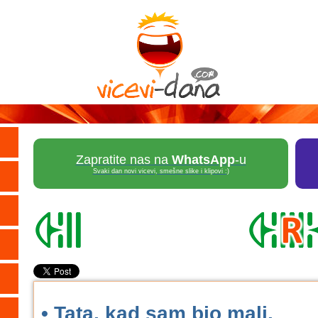
Zapratite nas na
WhatsApp
-u
Svaki dan novi vicevi, smešne slike i klipovi :)
• Tata, kad sam bio mali,