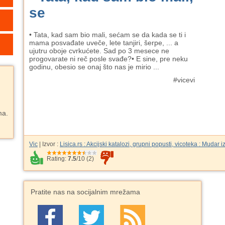
se
• Tata, kad sam bio mali, sećam se da kada se ti i
mama posvađate uveče, lete tanjiri, šerpe, ... a
ujutru oboje cvrkućete. Sad po 3 mesece ne
progovarate ni reč posle svađe?• E sine, pre neku
godinu, obesio se onaj što nas je mirio ...
#vicevi
ma.
Vic
| Izvor :
Lisica.rs : Akcijski katalozi, grupni popusti, vicoteka : Mudar i
Rating:
7.5
/
10
(
2
)
Pratite nas na socijalnim mrežama