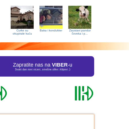
Ćurke su
Baka i kondukter
Zaustavi pandur
okupirale kuću
čoveka i p...
Zapratite nas na
VIBER
-u
Svaki dan novi vicevi, smešne slike i klipovi :)