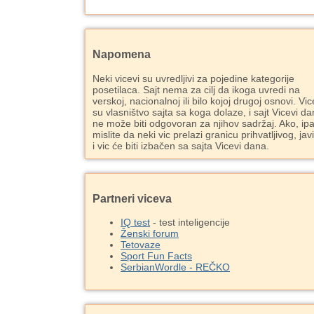
Napomena
Neki vicevi su uvredljivi za pojedine kategorije
posetilaca. Sajt nema za cilj da ikoga uvredi na
verskoj, nacionalnoj ili bilo kojoj drugoj osnovi. Vic
su vlasništvo sajta sa koga dolaze, i sajt Vicevi d
ne može biti odgovoran za njihov sadržaj. Ako, ipa
mislite da neki vic prelazi granicu prihvatljivog, jav
i vic će biti izbačen sa sajta Vicevi dana.
Partneri viceva
IQ test
- test inteligencije
Ženski forum
Tetovaze
Sport Fun Facts
SerbianWordle - REČKO