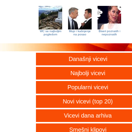
WC sa najboljim
Mujo i kašnjenje
Biseri poznatih i
pogledom
na posao
nepoznatih
Današnji vicevi
Najbolji vicevi
Popularni vicevi
Novi vicevi (top 20)
Vicevi dana arhiva
Smešni klipovi