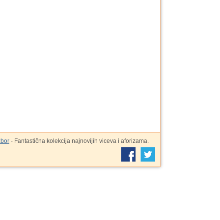
zbor
- Fantastična kolekcija najnovijih viceva i aforizama.