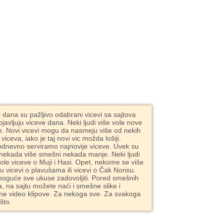
i dana su pažljivo odabrani vicevi sa sajtova
bjavljuju viceve dana. Neki ljudi više vole nove
e. Novi vicevi mogu da nasmeju više od nekih
 viceva, iako je taj novi vic možda lošiji.
dnevno serviramo najnovije viceve. Uvek su
 nekada više smešni nekada manje. Neki ljudi
vole viceve o Muji i Hasi. Opet, nekome se više
ju vicevi o plavušama ili vicevi o Čak Norisu.
moguće sve ukuse zadovoljiti. Pored smešnih
a, na sajtu možete naći i smešne slike i
e video klipove. Za nekoga sve. Za svakoga
što.