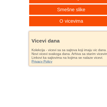
Smešne slike
O vicevima
Vicevi dana
Kolekcija - vicevi sa sa sajtova koji imaju vic dana.
Novi vicevi svakoga dana. Arhiva sa starim vicevi
Linkovi ka sajtovima na kojima se nalaze vicevi.
Privacy Policy