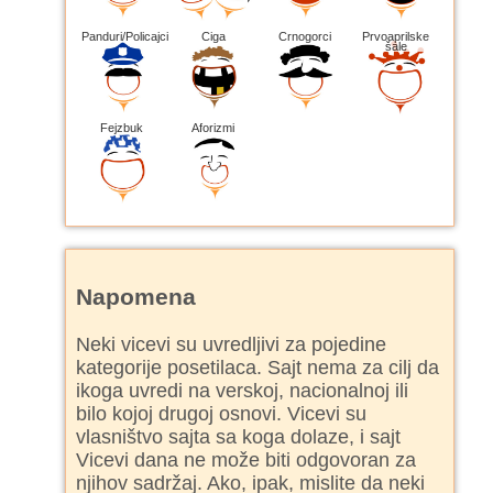
Panduri/Policajci
Ciga
Crnogorci
Prvoaprilske
šale
Fejzbuk
Aforizmi
Napomena
Neki vicevi su uvredljivi za pojedine
kategorije posetilaca. Sajt nema za cilj da
ikoga uvredi na verskoj, nacionalnoj ili
bilo kojoj drugoj osnovi. Vicevi su
vlasništvo sajta sa koga dolaze, i sajt
Vicevi dana ne može biti odgovoran za
njihov sadržaj. Ako, ipak, mislite da neki