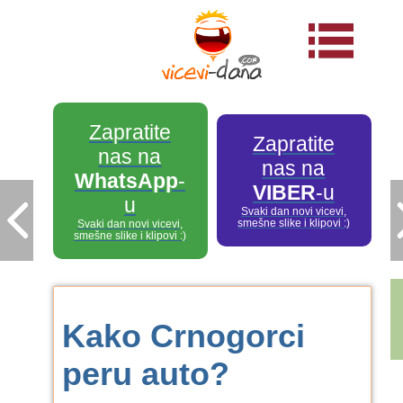
Zapratite
Zapratite
nas na
nas na
WhatsApp
-
VIBER
-u
u
Svaki dan novi vicevi,
smešne slike i klipovi :)
Svaki dan novi vicevi,
smešne slike i klipovi :)
Kako Crnogorci
peru auto?