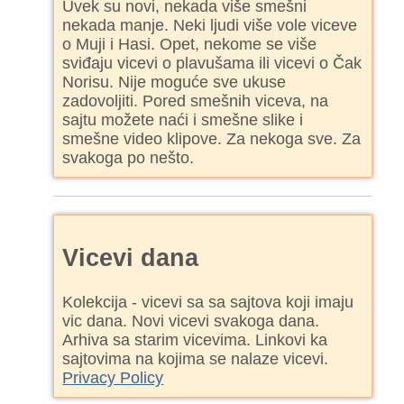
Uvek su novi, nekada više smešni
nekada manje. Neki ljudi više vole viceve
o Muji i Hasi. Opet, nekome se više
sviđaju vicevi o plavušama ili vicevi o Čak
Norisu. Nije moguće sve ukuse
zadovoljiti. Pored smešnih viceva, na
sajtu možete naći i smešne slike i
smešne video klipove. Za nekoga sve. Za
svakoga po nešto.
Vicevi dana
Kolekcija - vicevi sa sa sajtova koji imaju
vic dana. Novi vicevi svakoga dana.
Arhiva sa starim vicevima. Linkovi ka
sajtovima na kojima se nalaze vicevi.
Privacy Policy