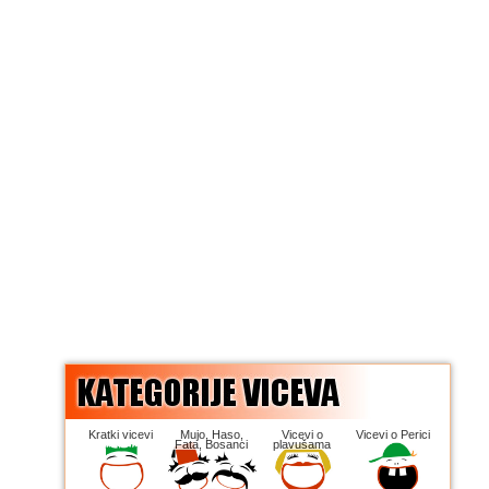
Kratki vicevi
Mujo, Haso,
Vicevi o
Vicevi o Perici
Fata, Bosanci
plavušama