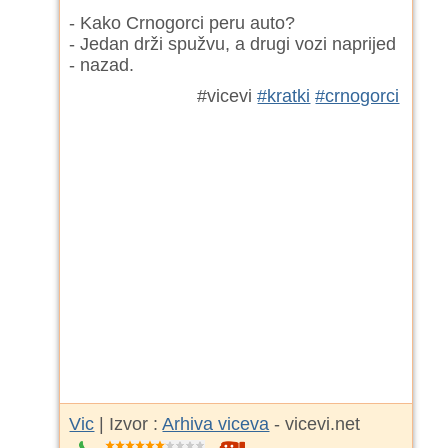
- Kako Crnogorci peru auto?
- Jedan drži spužvu, a drugi vozi naprijed
- nazad.
#vicevi
#kratki
#crnogorci
Vic
| Izvor :
Arhiva viceva
- vicevi.net