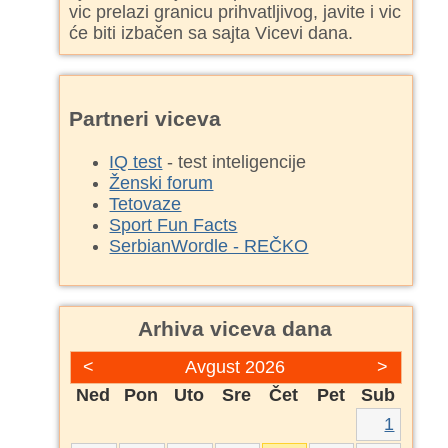
vic prelazi granicu prihvatljivog, javite i vic
će biti izbačen sa sajta Vicevi dana.
Partneri viceva
IQ test
- test inteligencije
Ženski forum
Tetovaze
Sport Fun Facts
SerbianWordle - REČKO
Arhiva viceva dana
<
Avgust 2026
>
Ned
Pon
Uto
Sre
Čet
Pet
Sub
1