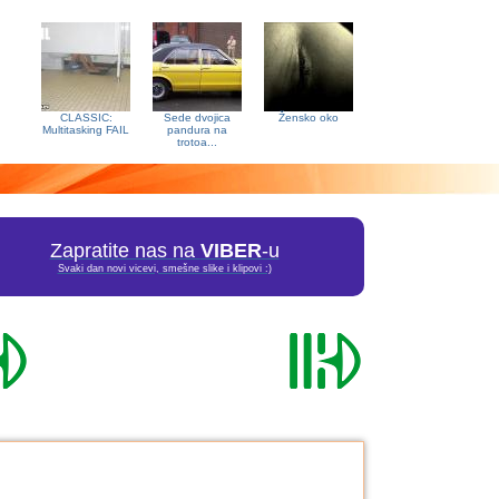
CLASSIC:
Sede dvojica
Žensko oko
Multitasking FAIL
pandura na
trotoa...
Zapratite nas na
VIBER
-u
Svaki dan novi vicevi, smešne slike i klipovi :)