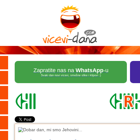
Zapratite nas na
WhatsApp
-u
Svaki dan novi vicevi, smešne slike i klipovi :)