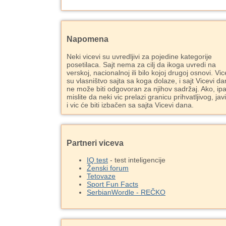
Napomena
Neki vicevi su uvredljivi za pojedine kategorije
posetilaca. Sajt nema za cilj da ikoga uvredi na
verskoj, nacionalnoj ili bilo kojoj drugoj osnovi. Vic
su vlasništvo sajta sa koga dolaze, i sajt Vicevi d
ne može biti odgovoran za njihov sadržaj. Ako, ipa
mislite da neki vic prelazi granicu prihvatljivog, jav
i vic će biti izbačen sa sajta Vicevi dana.
Partneri viceva
IQ test
- test inteligencije
Ženski forum
Tetovaze
Sport Fun Facts
SerbianWordle - REČKO