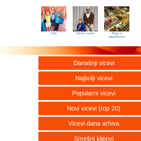
Vrtić
Deda i unuk
Mujo u
slastičarnici
Današnji vicevi
Najbolji vicevi
Popularni vicevi
Novi vicevi (top 20)
Vicevi dana arhiva
Smešni klipovi