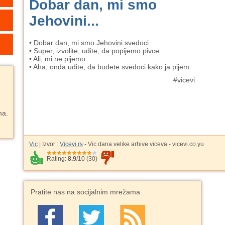
Dobar dan, mi smo
Jehovini...
• Dobar dan, mi smo Jehovini svedoci.
• Super, izvolite, uđite, da popijemo pivce.
• Ali, mi ne pijemo...
• Aha, onda uđite, da budete svedoci kako ja pijem.
#vicevi
ma.
Vic
| Izvor :
Vicevi.rs
- Vic dana velike arhive viceva - vicevi.co.yu
Rating:
8.9
/
10
(
30
)
Pratite nas na socijalnim mrežama