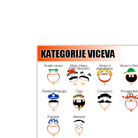
Kratki vicevi
Mujo, Haso,
Vicevi o
Vicevi o Peri
Fata, Bosanci
plavušama
Panduri/Policajci
Ciga
Crnogorci
Prvoaprilsk
šale
Fejzbuk
Aforizmi