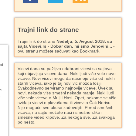
Trajni link do strane
Trajni link do strane
Nedelju, 5. Avgust 2018. sa
sajta Vicevi.rs - Dobar dan, mi smo Jehovini...
-
ovu stranu možete sačuvati kao Bookmark.
ci
Vicevi dana su pažljivo odabrani vicevi sa sajtova
koji objavljuju viceve dana. Neki ljudi više vole nove
viceve. Novi vicevi mogu da nasmeju više od nekih
starih viceva, iako je taj novi vic možda lošiji.
Svakodnevno serviramo najnovije viceve. Uvek su
e
novi, nekada više smešni nekada manje. Neki ljudi
više vole viceve o Muji i Hasi. Opet, nekome se više
sviđaju vicevi o plavušama ili vicevi o Čak Norisu.
Nije moguće sve ukuse zadovoljiti. Pored smešnih
viceva, na sajtu možete naći i smešne slike i
smešne video klipove. Za nekoga sve. Za svakoga
po nešto.