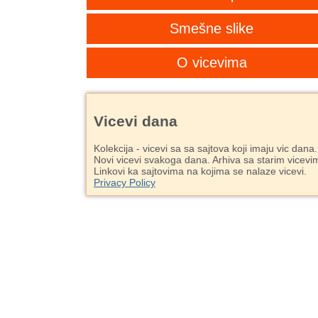
Smešne slike
O vicevima
Vicevi dana
Kolekcija - vicevi sa sa sajtova koji imaju vic dana.
Novi vicevi svakoga dana. Arhiva sa starim vicevi
Linkovi ka sajtovima na kojima se nalaze vicevi.
Privacy Policy