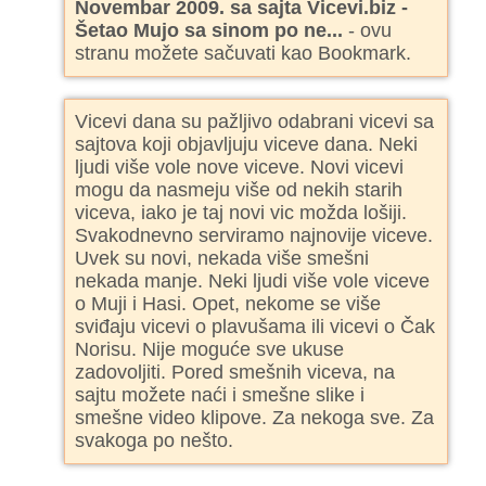
Novembar 2009. sa sajta Vicevi.biz -
Šetao Mujo sa sinom po ne...
- ovu
stranu možete sačuvati kao Bookmark.
Vicevi dana su pažljivo odabrani vicevi sa
sajtova koji objavljuju viceve dana. Neki
ljudi više vole nove viceve. Novi vicevi
mogu da nasmeju više od nekih starih
viceva, iako je taj novi vic možda lošiji.
Svakodnevno serviramo najnovije viceve.
Uvek su novi, nekada više smešni
nekada manje. Neki ljudi više vole viceve
o Muji i Hasi. Opet, nekome se više
sviđaju vicevi o plavušama ili vicevi o Čak
Norisu. Nije moguće sve ukuse
zadovoljiti. Pored smešnih viceva, na
sajtu možete naći i smešne slike i
smešne video klipove. Za nekoga sve. Za
svakoga po nešto.