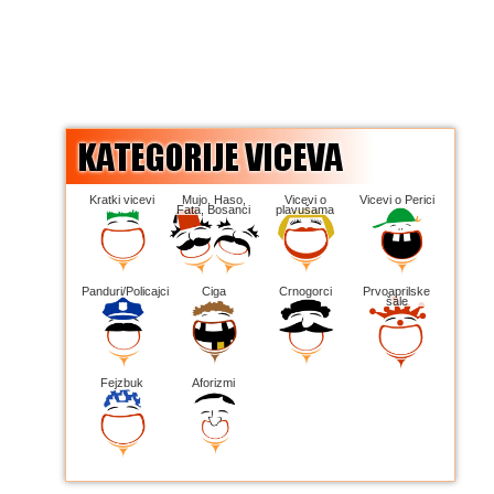
Kratki vicevi
Mujo, Haso,
Vicevi o
Vicevi o Perici
Fata, Bosanci
plavušama
Panduri/Policajci
Ciga
Crnogorci
Prvoaprilske
šale
Fejzbuk
Aforizmi