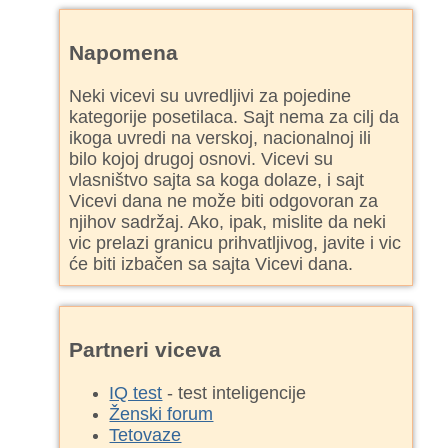
Napomena
Neki vicevi su uvredljivi za pojedine
kategorije posetilaca. Sajt nema za cilj da
ikoga uvredi na verskoj, nacionalnoj ili
bilo kojoj drugoj osnovi. Vicevi su
vlasništvo sajta sa koga dolaze, i sajt
Vicevi dana ne može biti odgovoran za
njihov sadržaj. Ako, ipak, mislite da neki
vic prelazi granicu prihvatljivog, javite i vic
će biti izbačen sa sajta Vicevi dana.
Partneri viceva
IQ test
- test inteligencije
Ženski forum
Tetovaze