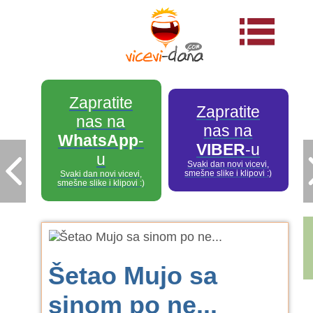
Zapratite
Zapratite
nas na
nas na
WhatsApp
-
VIBER
-u
u
Svaki dan novi vicevi,
smešne slike i klipovi :)
Svaki dan novi vicevi,
smešne slike i klipovi :)
Šetao Mujo sa
sinom po ne...