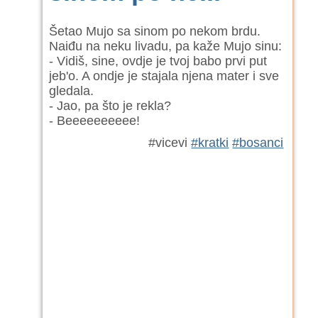
Šetao Mujo sa sinom po nekom brdu.
Naiđu na neku livadu, pa kaže Mujo sinu:
- Vidiš, sine, ovdje je tvoj babo prvi put
jeb'o. A ondje je stajala njena mater i sve
gledala.
- Jao, pa što je rekla?
- Beeeeeeeeee!
#vicevi
#kratki
#bosanci