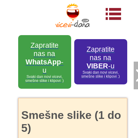
Zapratite
Zapratite
nas na
nas na
WhatsApp
-
VIBER
-u
u
Svaki dan novi vicevi,
smešne slike i klipovi :)
Svaki dan novi vicevi,
smešne slike i klipovi :)
Smešne slike (1 do
5)