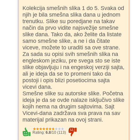
Kolekcija smešnih slika 1 do 5. Svaka od
njih je bila smešna slika dana u jednom
trenutku. Slike su poredjane na takav
način da prvo vidite najsvežije smešne
slike dana. Tako da, ako želite da listate
samo smešne slike, a ne i da čitate
viceve, možete to uraditi sa ove strane.
Za sada su opisi svih smešnih slika na
engleskom jeziku, pre svega sto se iste
slike objavljuju i na engeskoj verziji sajta,
ali je ideja da se to promeni tako da
postoji i opis blizi posetiocima sajta
vicevi dana.
Smešne slike su autorske slike. Početna
ideja je da se ovde nalaze isključivo slike
kojih nema na drugim sajtovima. Sajt
Vicevi-dana zadržava sva prava na sav
materijal prikazan na ovoj strani.
Rating:
6.8
/
10
(
113
)