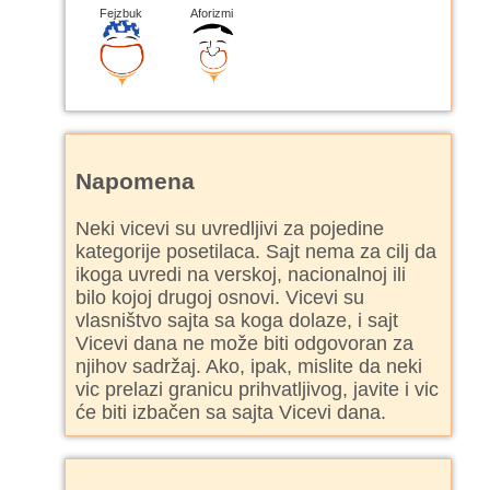
Fejzbuk
Aforizmi
Napomena
Neki vicevi su uvredljivi za pojedine
kategorije posetilaca. Sajt nema za cilj da
ikoga uvredi na verskoj, nacionalnoj ili
bilo kojoj drugoj osnovi. Vicevi su
vlasništvo sajta sa koga dolaze, i sajt
Vicevi dana ne može biti odgovoran za
njihov sadržaj. Ako, ipak, mislite da neki
vic prelazi granicu prihvatljivog, javite i vic
će biti izbačen sa sajta Vicevi dana.