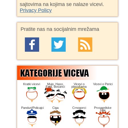
sajtovima na kojima se nalaze vicevi.
Privacy Policy
Pratite nas na socijalnim mrežama
Kratki vicevi
Mujo, Haso,
Vicevi o
Vicevi o Perici
Fata, Bosanci
plavušama
Panduri/Policajci
Ciga
Crnogorci
Prvoaprilske
šale