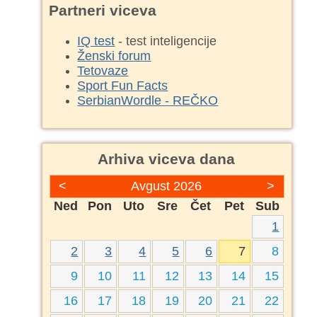
Partneri viceva
IQ test
- test inteligencije
Ženski forum
Tetovaze
Sport Fun Facts
SerbianWordle - REČKO
Arhiva viceva dana
<
Avgust 2026
>
Ned
Pon
Uto
Sre
Čet
Pet
Sub
1
2
3
4
5
6
7
8
9
10
11
12
13
14
15
16
17
18
19
20
21
22