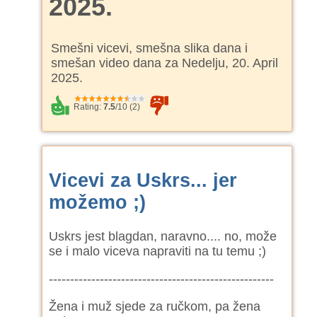
2025.
Smešni vicevi, smešna slika dana i
smešan video dana za Nedelju, 20. April
2025.
Rating:
7.5
/
10
(
2
)
Vicevi za Uskrs... jer
možemo ;)
Uskrs jest blagdan, naravno.... no, može
se i malo viceva napraviti na tu temu ;)
-----------------------------------------------------
Žena i muž sjede za ručkom, pa žena