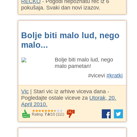
REČKO
- Pogodi nepoznatu reč iz 6
pokušaja. Svaki dan novi izazov.
Bolje biti malo lud, nego
malo...
Bolje biti malo lud, nego
malo pametan!
#vicevi
#kratki
Vic
| Stari vic iz arhive viceva dana -
Pogledajte ostale viceve za
Utorak, 20.
April 2010.
Rating:
7.6
/
10
(
111
)