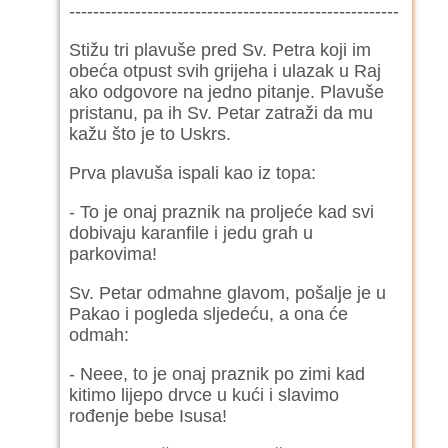
-------------------------------------------------------
Stižu tri plavuše pred Sv. Petra koji im
obeća otpust svih grijeha i ulazak u Raj
ako odgovore na jedno pitanje. Plavuše
pristanu, pa ih Sv. Petar zatraži da mu
kažu što je to Uskrs.
Prva plavuša ispali kao iz topa:
- To je onaj praznik na proljeće kad svi
dobivaju karanfile i jedu grah u
parkovima!
Sv. Petar odmahne glavom, pošalje je u
Pakao i pogleda sljedeću, a ona će
odmah:
- Neee, to je onaj praznik po zimi kad
kitimo lijepo drvce u kući i slavimo
rođenje bebe Isusa!