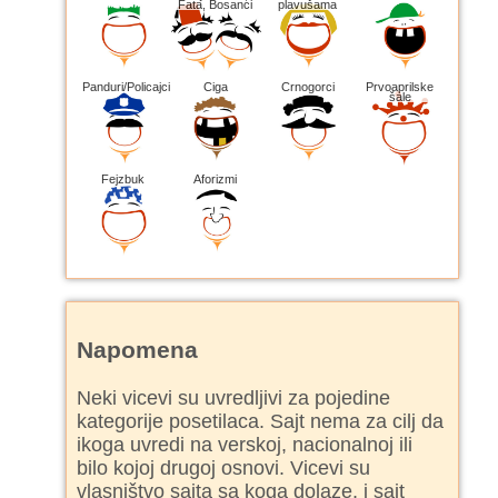
Fata, Bosanci
plavušama
Panduri/Policajci
Ciga
Crnogorci
Prvoaprilske
šale
Fejzbuk
Aforizmi
Napomena
Neki vicevi su uvredljivi za pojedine
kategorije posetilaca. Sajt nema za cilj da
ikoga uvredi na verskoj, nacionalnoj ili
bilo kojoj drugoj osnovi. Vicevi su
vlasništvo sajta sa koga dolaze, i sajt