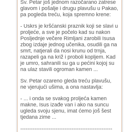
Sv. Petar još jednom razočarano zatrese
glavom i pošalje i drugu plavušu u Pakao,
pa pogleda treću, koja spremno krene:
- Uskrs je kršćanski praznik koji se slavi u
proljeće, a sve je počelo kad su nakon
Posljednje večere Rimljani zarobili Isusa
zbog izdaje jednog učenika, osudili ga na
smrt, natjerali da nosi krunu od trnja,
razapeli ga na križ i proboli kopljem. Kad
je umro, sahranili su ga u pećini kojoj su
na ulaz stavili ogroman kamen ...
Sv. Petar ozareno gleda treću plavušu,
ne vjerujući ušima, a ona nastavlja:
- ... i onda se svakog proljeća kamen
makne, Isus izađe van i ako na suncu
ugleda svoju sjenu, imat ćemo još šest
tjedana zime ...
----------------------------------------------------