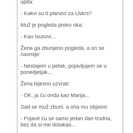
upita:
- Kakvi su ti planovi za Uskrs?
Muž je pogleda preko oka:
- Kao Isusovi...
Žena ga zbunjeno pogleda, a on se
nasmije:
- Nestajem u petak, pojavljujem se u
ponedjeljak...
Žena bijesno uzvrati:
- OK, ja ću onda kao Marija...
Sad se muž zbuni, a ona mu objasni:
- Pojavit ću se samo jedan dan trudna,
bez da si me dotakao...