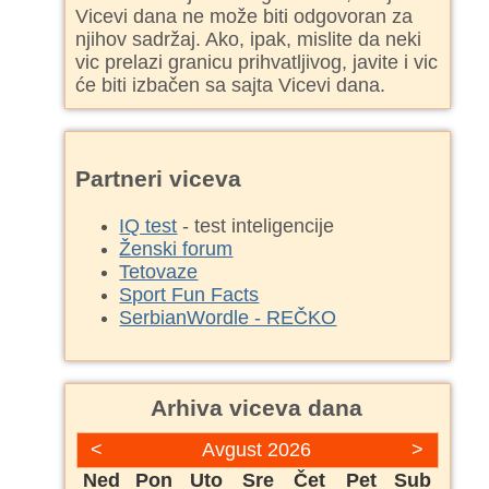
Vicevi dana ne može biti odgovoran za
njihov sadržaj. Ako, ipak, mislite da neki
vic prelazi granicu prihvatljivog, javite i vic
će biti izbačen sa sajta Vicevi dana.
Partneri viceva
IQ test
- test inteligencije
Ženski forum
Tetovaze
Sport Fun Facts
SerbianWordle - REČKO
Arhiva viceva dana
<
Avgust 2026
>
Ned
Pon
Uto
Sre
Čet
Pet
Sub