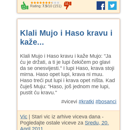
Rating:
7.5
/
10
(
151
)
Klali Mujo i Haso kravu i
kaže...
Klali Mujo i Haso kravu i kaže Mujo: "Ja
ću je držati, a ti je lupi čekičem po glavi
da se onesvijesti." I lupi Haso, krava stoji
mirna. Haso opet lupi, krava ni muu.
Haso treći put lupi i krava opet ništa. Kad
čuješ Muju: "Haso, još jednom me lupi,
pustit ću kravu."
#vicevi
#kratki
#bosanci
Vic
| Stari vic iz arhive viceva dana -
Pogledajte ostale viceve za
Sredu, 20.
April 2011.