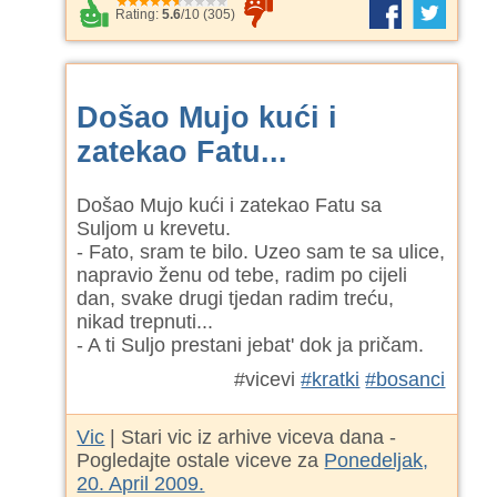
Rating:
5.6
/
10
(
305
)
Došao Mujo kući i
zatekao Fatu...
Došao Mujo kući i zatekao Fatu sa
Suljom u krevetu.
- Fato, sram te bilo. Uzeo sam te sa ulice,
napravio ženu od tebe, radim po cijeli
dan, svake drugi tjedan radim treću,
nikad trepnuti...
- A ti Suljo prestani jebat' dok ja pričam.
#vicevi
#kratki
#bosanci
Vic
| Stari vic iz arhive viceva dana -
Pogledajte ostale viceve za
Ponedeljak,
20. April 2009.