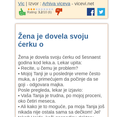
Vic
| Izvor :
Arhiva viceva
- vicevi.net
Rating:
3.2
/
10
(
6
)
Žena je dovela svoju
ćerku o
Žena je dovela svoju ćerku od šesnaest
godina kod leka.a. Lekar upita:
• Recite, u čemu je problem?
• Mojoj Tanji je u poslednje vreme često
muka, a i primećujem da počinje da se
goji - odgovara majka.
Posle pregleda, lekar je izjavio:
• Vaša Tanja je trudna, po mojoj proceni,
oko četiri meseca.
• Ali kako je to moguće, pa moja Tanja još
nikada nije ostala sama sa dečkom! Jel'