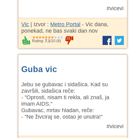
#vicevi
Vic
| Izvor :
Metro Portal
- Vic dana,
ponekad, ne bas svaki dan nov
Rating:
7.1
/
10
(
8
)
Guba vic
Jebu se gubavac i sidašica. Kad su
završili, sidašica reče:
- "Oprosti, nisam ti rekla, ali znaš, ja
imam AIDS."
Gubavac, mrtav hladan, reče:
- "Ne živciraj se, ostao je unutra!"
#vicevi