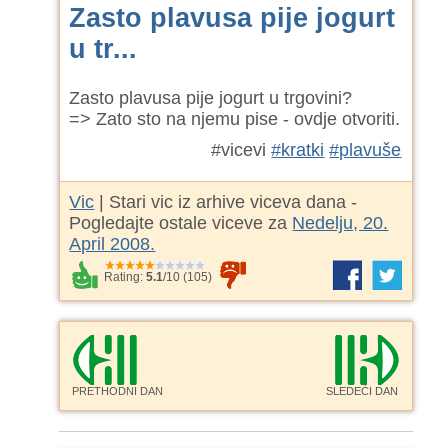
Zasto plavusa pije jogurt
u tr...
Zasto plavusa pije jogurt u trgovini?
=> Zato sto na njemu pise - ovdje otvoriti.
#vicevi
#kratki
#plavuše
Vic
| Stari vic iz arhive viceva dana -
Pogledajte ostale viceve za
Nedelju, 20.
April 2008.
Rating:
5.1
/
10
(
105
)
PRETHODNI DAN
SLEDEĆI DAN