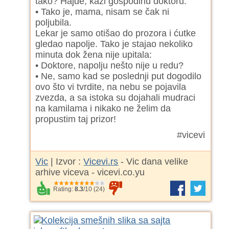
tako? Hajde, kaži gospodinu doktoru.
• Tako je, mama, nisam se čak ni
poljubila.
Lekar je samo otišao do prozora i ćutke
gledao napolje. Tako je stajao nekoliko
minuta dok žena nije upitala:
• Doktore, napolju nešto nije u redu?
• Ne, samo kad se poslednji put dogodilo
ovo što vi tvrdite, na nebu se pojavila
zvezda, a sa istoka su dojahali mudraci
na kamilama i nikako ne želim da
propustim taj prizor!
#vicevi
Vic
| Izvor :
Vicevi.rs
- Vic dana velike
arhive viceva - vicevi.co.yu
Rating:
8.3
/
10
(
24
)