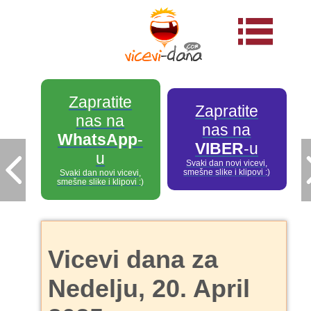
Zapratite
Zapratite
nas na
nas na
WhatsApp
-
VIBER
-u
u
Svaki dan novi vicevi,
smešne slike i klipovi :)
Svaki dan novi vicevi,
smešne slike i klipovi :)
Vicevi dana za
Nedelju, 20. April