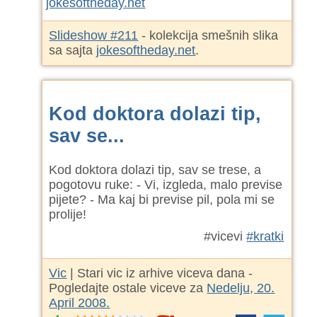
Slideshow #211
- kolekcija smešnih slika
sa sajta
jokesoftheday.net
.
Kod doktora dolazi tip,
sav se...
Kod doktora dolazi tip, sav se trese, a
pogotovu ruke: - Vi, izgleda, malo previse
pijete? - Ma kaj bi previse pil, pola mi se
prolije!
#vicevi
#kratki
Vic
| Stari vic iz arhive viceva dana -
Pogledajte ostale viceve za
Nedelju, 20.
April 2008.