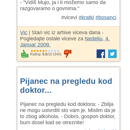
- "Vidiš Mujo, ja i ti možemo samo da
razgovaramo o govnima."
#vicevi
#kratki
#bosanci
Vic
| Stari vic iz arhive viceva dana -
Pogledajte ostale viceve za
Nedelju, 4.
Januar 2009.
Rating:
5.5
/
10
(
340
)
Pijanec na pregledu kod
doktor...
Pijanec na pregledu kod doktora: - Zbilja
ne mogu ustvrditi sto vam je. Mislim da je
to zbog alkohola. - Dobro, gospon doktor,
bum dosel kad se otreznite!