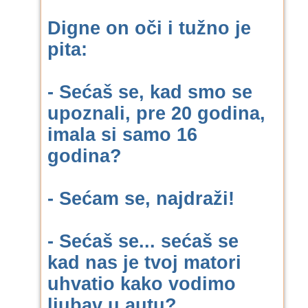
Digne on oči i tužno je
pita:
- Sećaš se, kad smo se
upoznali, pre 20 godina,
imala si samo 16
godina?
- Sećam se, najdraži!
- Sećaš se... sećaš se
kad nas je tvoj matori
uhvatio kako vodimo
ljubav u autu?