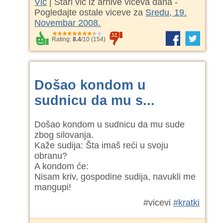
Vic
| Stari vic iz arhive viceva dana -
Pogledajte ostale viceve za
Sredu, 19.
Novembar 2008.
Rating:
8.4
/
10
(
154
)
Došao kondom u
sudnicu da mu s...
Došao kondom u sudnicu da mu sude
zbog silovanja.
Kaže sudija: Šta imaš reći u svoju
obranu?
A kondom će:
Nisam kriv, gospodine sudija, navukli me
mangupi!
#vicevi
#kratki