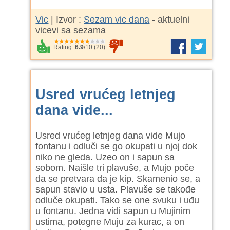
Vic
| Izvor :
Sezam vic dana
- aktuelni
vicevi sa sezama
Rating:
6.9
/
10
(
20
)
Usred vrućeg letnjeg
dana vide...
Usred vrućeg letnjeg dana vide Mujo
fontanu i odluči se go okupati u njoj dok
niko ne gleda. Uzeo on i sapun sa
sobom. Naišle tri plavuše, a Mujo poče
da se pretvara da je kip. Skamenio se, a
sapun stavio u usta. Plavuše se takođe
odluče okupati. Tako se one svuku i uđu
u fontanu. Jedna vidi sapun u Mujinim
ustima, potegne Muju za kurac, a on