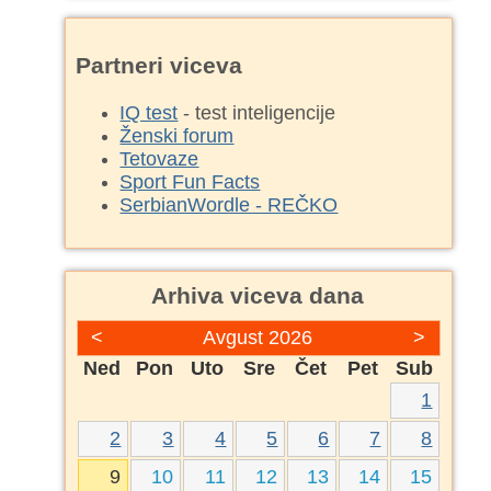
Partneri viceva
IQ test
- test inteligencije
Ženski forum
Tetovaze
Sport Fun Facts
SerbianWordle - REČKO
Arhiva viceva dana
<
Avgust 2026
>
Ned
Pon
Uto
Sre
Čet
Pet
Sub
1
2
3
4
5
6
7
8
9
10
11
12
13
14
15