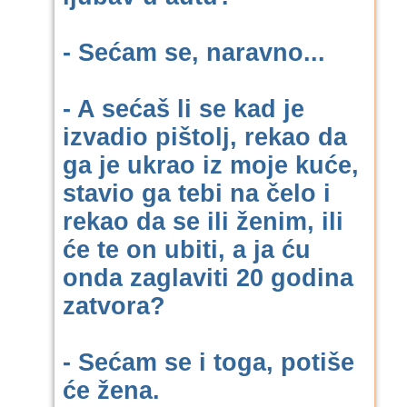
- Sećam se, naravno...
- A sećaš li se kad je
izvadio pištolj, rekao da
ga je ukrao iz moje kuće,
stavio ga tebi na čelo i
rekao da se ili ženim, ili
će te on ubiti, a ja ću
onda zaglaviti 20 godina
zatvora?
- Sećam se i toga, potiše
će žena.