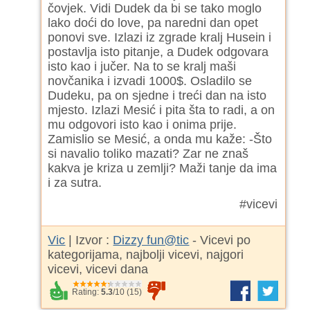
čovjek. Vidi Dudek da bi se tako moglo
lako doći do love, pa naredni dan opet
ponovi sve. Izlazi iz zgrade kralj Husein i
postavlja isto pitanje, a Dudek odgovara
isto kao i jučer. Na to se kralj maši
novčanika i izvadi 1000$. Osladilo se
Dudeku, pa on sjedne i treći dan na isto
mjesto. Izlazi Mesić i pita šta to radi, a on
mu odgovori isto kao i onima prije.
Zamislio se Mesić, a onda mu kaže: -Što
si navalio toliko mazati? Zar ne znaš
kakva je kriza u zemlji? Maži tanje da ima
i za sutra.
#vicevi
Vic
| Izvor :
Dizzy fun@tic
- Vicevi po
kategorijama, najbolji vicevi, najgori
vicevi, vicevi dana
Rating:
5.3
/
10
(
15
)