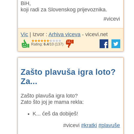
BiH,
koji radi za Slovenskog prijevoznika.
#vicevi
Vic
| Izvor :
Arhiva viceva
- vicevi.net
Rating:
6.4
/
10
(
137
)
Zašto plavuša igra loto?
Za...
Zašto plavuša igra loto?
Zato što joj je mama rekla:
K... ćeš da dobiješ!
#vicevi
#kratki
#plavuše