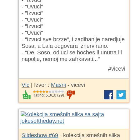
- "Uvuci"
- "Izvuci"
- "Uvuci"
- "Izvuci"
- "Uvuci"
- "Izvuci sve brzze", i zadihanije naredjuje
Sosa, a Lala odgovara iznervirano:
- "De, Soso, odluci se hoches li unutra ili
napolje, nemoj me zafrkavati..."
#vicevi
Vic
| Izvor :
Masni
- vicevi
Rating:
5.3
/
10
(
29
)
Slideshow #69
- kolekcija smešnih slika