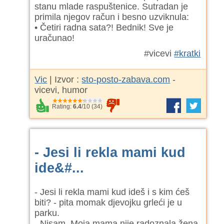
stanu mlade raspuštenice. Sutradan je
primila njegov račun i besno uzviknula:
• Četiri radna sata?! Bednik! Sve je
uračunao!
#vicevi
#kratki
Vic
| Izvor :
sto-posto-zabava.com
-
vicevi, humor
Rating:
6.4
/
10
(
34
)
- Jesi li rekla mami kud
ide&#...
- Jesi li rekla mami kud ideš i s kim ćeš
biti? - pita momak djevojku grleći je u
parku.
- Nisam. Moja mama nije radoznala žena,