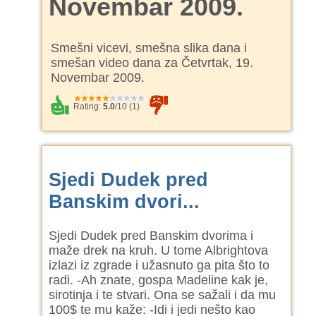
Novembar 2009.
Smešni vicevi, smešna slika dana i
smešan video dana za Četvrtak, 19.
Novembar 2009.
Rating:
5.0
/
10
(
1
)
Sjedi Dudek pred
Banskim dvori...
Sjedi Dudek pred Banskim dvorima i
maže drek na kruh. U tome Albrightova
izlazi iz zgrade i užasnuto ga pita što to
radi. -Ah znate, gospa Madeline kak je,
sirotinja i te stvari. Ona se sažali i da mu
100$ te mu kaže: -Idi i jedi nešto kao