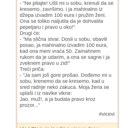
- "Ne pitajte! Ušli mi u sobu, krenuli da se
kresemo, završimo, i ja mahinalno iz
džepa izvadim 100 eura i pružim ženi.
Ona se toliko naljutila da je dohvatila
pepeljaru i pravo u oko!"
Drugi će:
- "Ma slična stvar. Dosli u sobu, obavili
posao, ja mahinalno izvadim 100 eura,
kad ona meni vraća 50. Zamahnem
rukom da je udarim, a ona se sagne i ja
zveknem pravo u zid!"
Treći priča:
- "Ja sam još gore prošao. Dođemo mi u
sobu, krenemo da se kresemo, kad u
sred radnje neko zakuca. Moja žena se
uplaši i iz navike vikne:
Jao, muž!, a ja budala pravo kroz
prozor..."
#vicevi