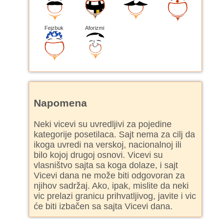
Fejzbuk
Aforizmi
Napomena
Neki vicevi su uvredljivi za pojedine
kategorije posetilaca. Sajt nema za cilj da
ikoga uvredi na verskoj, nacionalnoj ili
bilo kojoj drugoj osnovi. Vicevi su
vlasništvo sajta sa koga dolaze, i sajt
Vicevi dana ne može biti odgovoran za
njihov sadržaj. Ako, ipak, mislite da neki
vic prelazi granicu prihvatljivog, javite i vic
će biti izbačen sa sajta Vicevi dana.