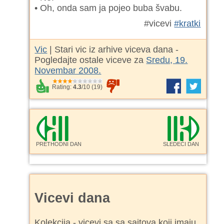
• Oh, onda sam ja pojeo buba švabu.
#vicevi
#kratki
Vic
| Stari vic iz arhive viceva dana -
Pogledajte ostale viceve za
Sredu, 19.
Novembar 2008.
Rating:
4.3
/
10
(
19
)
PRETHODNI DAN
SLEDEĆI DAN
Vicevi dana
Kolekcija - vicevi sa sa sajtova koji imaju