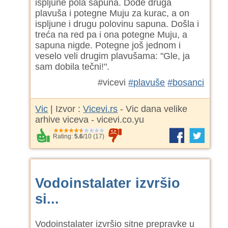
ispljune pola sapuna. Dođe druga
plavuša i potegne Muju za kurac, a on
ispljune i drugu polovinu sapuna. Došla i
treća na red pa i ona potegne Muju, a
sapuna nigde. Potegne još jednom i
veselo veli drugim plavušama: "Gle, ja
sam dobila tečni!".
#vicevi
#plavuše
#bosanci
Vic
| Izvor :
Vicevi.rs
- Vic dana velike
arhive viceva - vicevi.co.yu
Rating:
5.6
/
10
(
17
)
Vodoinstalater izvršio
si...
Vodoinstalater izvršio sitne prepravke u