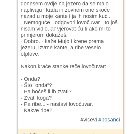
donesem ovdje na jezero da se malo
naplivaju i kada ih zovnem one skoče
nazad u moje kante i ja ih nosim kući.
- Nemoguće - odgovori lovočuvar - to još
nisam vidio, al' vjerovat ću ti ako mi to
primjerom dokažeš.
- Dobro. - kaže Mujo i krene prema
jezeru, izvrne kante, a ribe veselo
otplove.
Nakon kraće stanke reče lovočuvar:
- Onda?
- Što "onda"?
- Pa hoćeš li ih zvati?
- Zvati koga?
- Pa ribe... - nastavi lovočuvar.
- Kakve ribe?
#vicevi
#bosanci