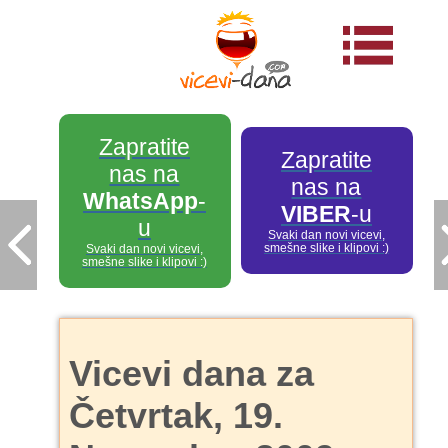
Zapratite
Zapratite
nas na
nas na
WhatsApp
-
VIBER
-u
u
Svaki dan novi vicevi,
smešne slike i klipovi :)
Svaki dan novi vicevi,
smešne slike i klipovi :)
Vicevi dana za
Četvrtak, 19.