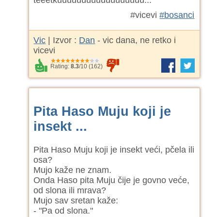
teeetkuuuuuuuuuuuuuuuuuu...
#vicevi
#bosanci
Vic
| Izvor :
Dan
- vic dana, ne retko i
vicevi
Rating:
8.3
/
10
(
162
)
Pita Haso Muju koji je
insekt ...
Pita Haso Muju koji je insekt veći, pčela ili
osa?
Mujo kaže ne znam.
Onda Haso pita Muju čije je govno veće,
od slona ili mrava?
Mujo sav sretan kaže:
- "Pa od slona."