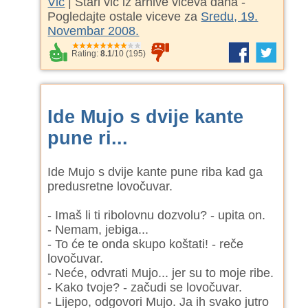
Vic
| Stari vic iz arhive viceva dana -
Pogledajte ostale viceve za
Sredu, 19.
Novembar 2008.
Rating:
8.1
/
10
(
195
)
Ide Mujo s dvije kante
pune ri...
Ide Mujo s dvije kante pune riba kad ga
predusretne lovočuvar.
- Imaš li ti ribolovnu dozvolu? - upita on.
- Nemam, jebiga...
- To će te onda skupo koštati! - reče
lovočuvar.
- Neće, odvrati Mujo... jer su to moje ribe.
- Kako tvoje? - začudi se lovočuvar.
- Lijepo, odgovori Mujo. Ja ih svako jutro