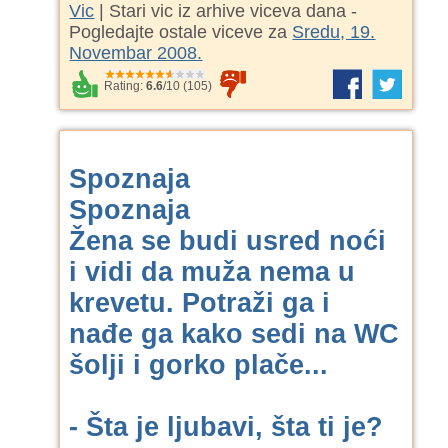
Vic
| Stari vic iz arhive viceva dana -
Pogledajte ostale viceve za
Sredu, 19.
Novembar 2008.
Rating:
6.6
/
10
(
105
)
Spoznaja
Spoznaja
Žena se budi usred noći
i vidi da muža nema u
krevetu. Potraži ga i
nađe ga kako sedi na WC
šolji i gorko plače...
- Šta je ljubavi, šta ti je?