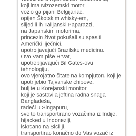
koji ima Nizozemski motor,
vozio ga pijani Belgijanac,
opijen Škotskim whisky-em,
slijedili ih Talijanski Paparazzi,
na Japanskim motorima,
princezin život pokušali su spasiti
Američki liječnici,
upotrbljavajući Brazilsku medicinu.
Ovo Vam piše Hrvat,
upotrebljavajući Bil Gates-ovu
tehnologiju,
ovo vjerojatno čitate na kompjutoru koji je
upotrijebio Tajvanske chipove,
buljite u Korejanski monitor
koji je sastavila jeftina radna snaga
Bangladeša,
radeći u Singapuru,
sve to transportirano vozačima iz Indije,
hijacked u Indoneziji,
iskrcano na Siciliji,
transportirao konačno do Vas vozač iz