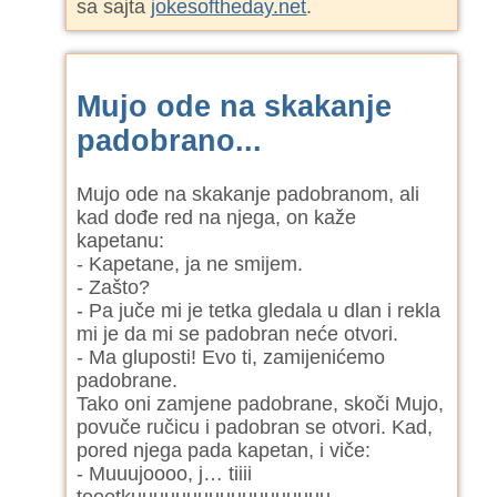
sa sajta
jokesoftheday.net
.
Mujo ode na skakanje
padobrano...
Mujo ode na skakanje padobranom, ali
kad dođe red na njega, on kaže
kapetanu:
- Kapetane, ja ne smijem.
- Zašto?
- Pa juče mi je tetka gledala u dlan i rekla
mi je da mi se padobran neće otvori.
- Ma gluposti! Evo ti, zamijenićemo
padobrane.
Tako oni zamjene padobrane, skoči Mujo,
povuče ručicu i padobran se otvori. Kad,
pored njega pada kapetan, i viče:
- Muuujoooo, j… tiiii