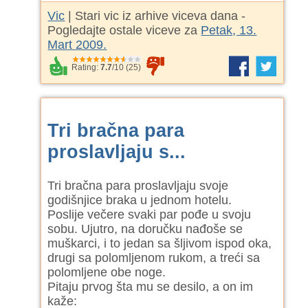
Vic
| Stari vic iz arhive viceva dana -
Pogledajte ostale viceve za
Petak, 13.
Mart 2009.
Rating:
7.7
/
10
(
25
)
Tri bračna para
proslavljaju s...
Tri bračna para proslavljaju svoje
godišnjice braka u jednom hotelu.
Poslije večere svaki par pođe u svoju
sobu. Ujutro, na doručku nađoše se
muškarci, i to jedan sa šljivom ispod oka,
drugi sa polomljenom rukom, a treći sa
polomljene obe noge.
Pitaju prvog šta mu se desilo, a on im
kaže: