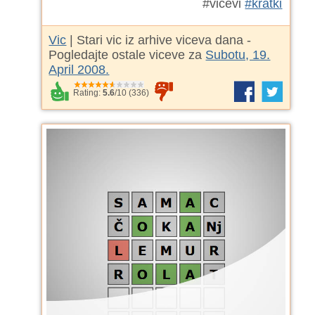
#vicevi
#kratki
Vic
| Stari vic iz arhive viceva dana -
Pogledajte ostale viceve za
Subotu, 19.
April 2008.
Rating:
5.6
/
10
(
336
)