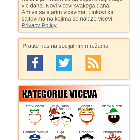
vic dana. Novi vicevi svakoga dana.
Arhiva sa starim vicevima. Linkovi ka
sajtovima na kojima se nalaze vicevi.
Privacy Policy
Pratite nas na socijalnim mrežama
Kratki vicevi
Mujo, Haso,
Vicevi o
Vicevi o Perici
Fata, Bosanci
plavušama
Panduri/Policajci
Ciga
Crnogorci
Prvoaprilske
šale