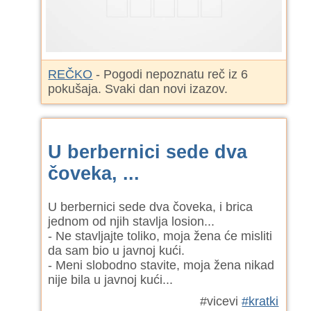
REČKO
- Pogodi nepoznatu reč iz 6
pokušaja. Svaki dan novi izazov.
U berbernici sede dva
čoveka, ...
U berbernici sede dva čoveka, i brica
jednom od njih stavlja losion...
- Ne stavljajte toliko, moja žena će misliti
da sam bio u javnoj kući.
- Meni slobodno stavite, moja žena nikad
nije bila u javnoj kući...
#vicevi
#kratki