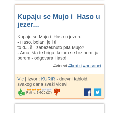
Kupaju se Mujo i Haso u
jezer...
Kupaju se Mujo i Haso u jezeru.
- Haso, bolan, je l ti
to d... š - zabezeknuto pita Mujo?
- Ama, šta te briga kojom se brzinom ja
perem - odgovara Haso!
#vicevi
#kratki
#bosanci
Vic
| Izvor :
KURIR
- dnevni tabloid,
svakog dana sveži vicevi
Rating:
6.0
/
10
(
27
)