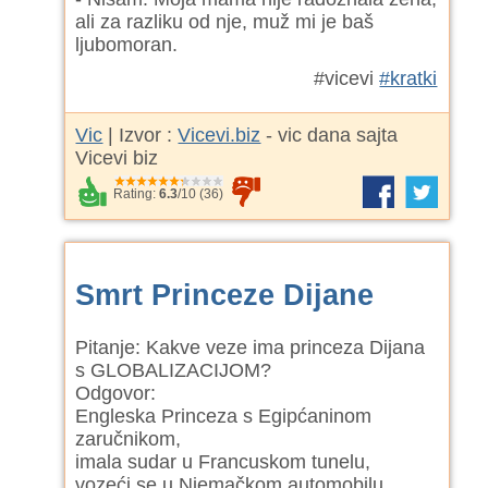
ali za razliku od nje, muž mi je baš
ljubomoran.
#vicevi
#kratki
Vic
| Izvor :
Vicevi.biz
- vic dana sajta
Vicevi biz
Rating:
6.3
/
10
(
36
)
Smrt Princeze Dijane
Pitanje: Kakve veze ima princeza Dijana
s GLOBALIZACIJOM?
Odgovor:
Engleska Princeza s Egipćaninom
zaručnikom,
imala sudar u Francuskom tunelu,
vozeći se u Njemačkom automobilu,