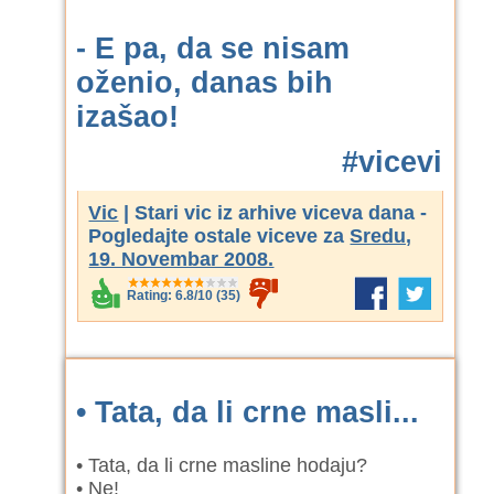
- E pa, da se nisam
oženio, danas bih
izašao!
#vicevi
Vic
| Stari vic iz arhive viceva dana -
Pogledajte ostale viceve za
Sredu,
19. Novembar 2008.
Rating:
6.8
/
10
(
35
)
• Tata, da li crne masli...
• Tata, da li crne masline hodaju?
• Ne!