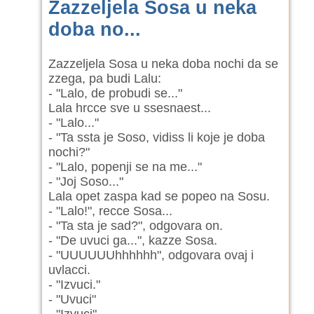
Zazzeljela Sosa u neka
doba no...
Zazzeljela Sosa u neka doba nochi da se
zzega, pa budi Lalu:
- "Lalo, de probudi se..."
Lala hrcce sve u ssesnaest...
- "Lalo..."
- "Ta ssta je Soso, vidiss li koje je doba
nochi?"
- "Lalo, popenji se na me..."
- "Joj Soso..."
Lala opet zaspa kad se popeo na Sosu.
- "Lalo!", recce Sosa...
- "Ta sta je sad?", odgovara on.
- "De uvuci ga...", kazze Sosa.
- "UUUUUUhhhhhh", odgovara ovaj i
uvlacci.
- "Izvuci."
- "Uvuci"
- "Izvuci"