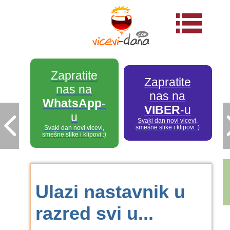
Zapratite
Zapratite
nas na
nas na
WhatsApp
-
VIBER
-u
u
Svaki dan novi vicevi,
smešne slike i klipovi :)
Svaki dan novi vicevi,
smešne slike i klipovi :)
Ulazi nastavnik u
razred svi u...