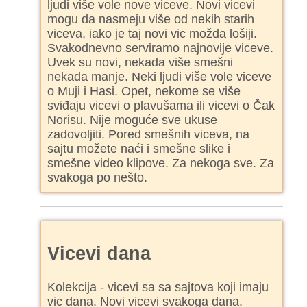
ljudi više vole nove viceve. Novi vicevi
mogu da nasmeju više od nekih starih
viceva, iako je taj novi vic možda lošiji.
Svakodnevno serviramo najnovije viceve.
Uvek su novi, nekada više smešni
nekada manje. Neki ljudi više vole viceve
o Muji i Hasi. Opet, nekome se više
sviđaju vicevi o plavušama ili vicevi o Čak
Norisu. Nije moguće sve ukuse
zadovoljiti. Pored smešnih viceva, na
sajtu možete naći i smešne slike i
smešne video klipove. Za nekoga sve. Za
svakoga po nešto.
Vicevi dana
Kolekcija - vicevi sa sa sajtova koji imaju
vic dana. Novi vicevi svakoga dana.