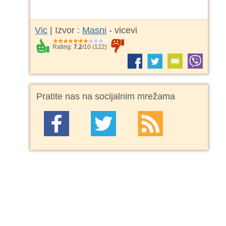
Vic
| Izvor :
Masni
- vicevi
Rating:
7.2
/
10
(
122
)
Pratite nas na socijalnim mrežama