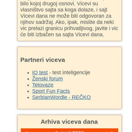
bilo kojoj drugoj osnovi. Vicevi su
vlasništvo sajta sa koga dolaze, i sajt
Vicevi dana ne može biti odgovoran za
njihov sadržaj. Ako, ipak, mislite da neki
vic prelazi granicu prihvatljivog, javite i vic
će biti izbačen sa sajta Vicevi dana.
Partneri viceva
IQ test
- test inteligencije
Ženski forum
Tetovaze
Sport Fun Facts
SerbianWordle - REČKO
Arhiva viceva dana