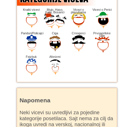
Kratki vicevi
Mujo, Haso,
Vicevi o
Vicevi o Perici
Fata, Bosanci
plavušama
Panduri/Policajci
Ciga
Crnogorci
Prvoaprilske
šale
Fejzbuk
Aforizmi
Napomena
Neki vicevi su uvredljivi za pojedine
kategorije posetilaca. Sajt nema za cilj da
ikoga uvredi na verskoj, nacionalnoj ili