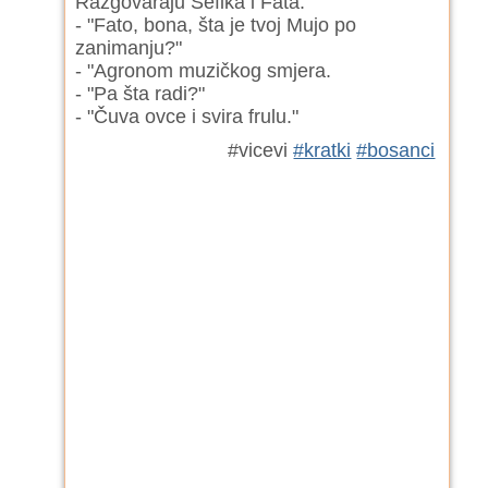
Razgovaraju Šefika i Fata:
- "Fato, bona, šta je tvoj Mujo po
zanimanju?"
- "Agronom muzičkog smjera.
- "Pa šta radi?"
- "Čuva ovce i svira frulu."
#vicevi
#kratki
#bosanci