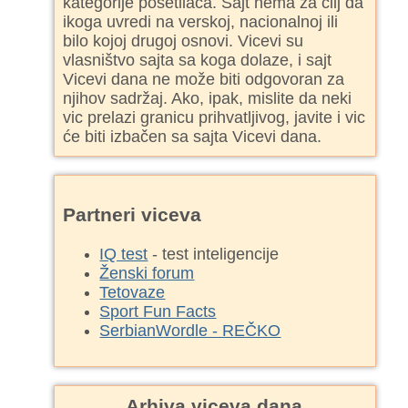
kategorije posetilaca. Sajt nema za cilj da
ikoga uvredi na verskoj, nacionalnoj ili
bilo kojoj drugoj osnovi. Vicevi su
vlasništvo sajta sa koga dolaze, i sajt
Vicevi dana ne može biti odgovoran za
njihov sadržaj. Ako, ipak, mislite da neki
vic prelazi granicu prihvatljivog, javite i vic
će biti izbačen sa sajta Vicevi dana.
Partneri viceva
IQ test
- test inteligencije
Ženski forum
Tetovaze
Sport Fun Facts
SerbianWordle - REČKO
Arhiva viceva dana