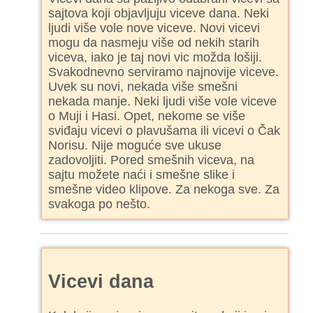
sajtova koji objavljuju viceve dana. Neki
ljudi više vole nove viceve. Novi vicevi
mogu da nasmeju više od nekih starih
viceva, iako je taj novi vic možda lošiji.
Svakodnevno serviramo najnovije viceve.
Uvek su novi, nekada više smešni
nekada manje. Neki ljudi više vole viceve
o Muji i Hasi. Opet, nekome se više
sviđaju vicevi o plavušama ili vicevi o Čak
Norisu. Nije moguće sve ukuse
zadovoljiti. Pored smešnih viceva, na
sajtu možete naći i smešne slike i
smešne video klipove. Za nekoga sve. Za
svakoga po nešto.
Vicevi dana