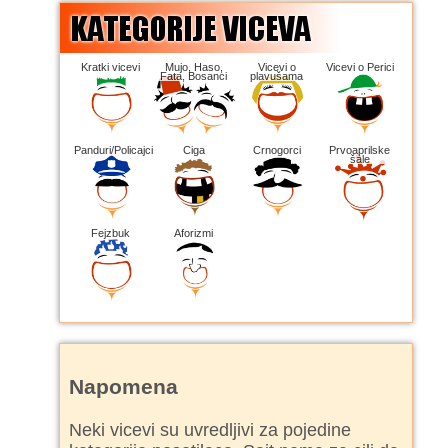
Kratki vicevi
Mujo, Haso,
Vicevi o
Vicevi o Perici
Fata, Bosanci
plavušama
Panduri/Policajci
Ciga
Crnogorci
Prvoaprilske
šale
Fejzbuk
Aforizmi
Napomena
Neki vicevi su uvredljivi za pojedine