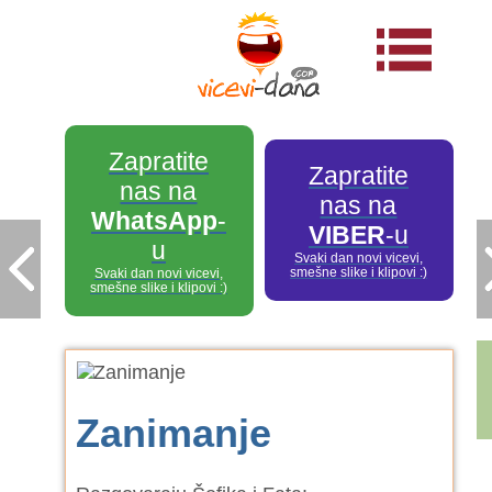
Zapratite
Zapratite
nas na
nas na
WhatsApp
-
VIBER
-u
u
Svaki dan novi vicevi,
smešne slike i klipovi :)
Svaki dan novi vicevi,
smešne slike i klipovi :)
Zanimanje