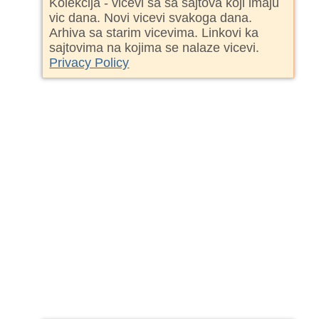
Kolekcija - vicevi sa sa sajtova koji imaju
vic dana. Novi vicevi svakoga dana.
Arhiva sa starim vicevima. Linkovi ka
sajtovima na kojima se nalaze vicevi.
Privacy Policy