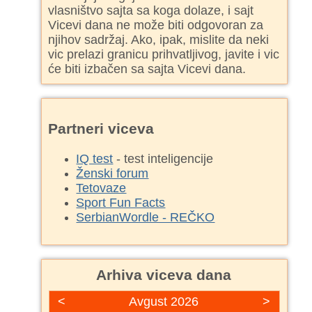
vlasništvo sajta sa koga dolaze, i sajt
Vicevi dana ne može biti odgovoran za
njihov sadržaj. Ako, ipak, mislite da neki
vic prelazi granicu prihvatljivog, javite i vic
će biti izbačen sa sajta Vicevi dana.
Partneri viceva
IQ test
- test inteligencije
Ženski forum
Tetovaze
Sport Fun Facts
SerbianWordle - REČKO
Arhiva viceva dana
<
Avgust 2026
>