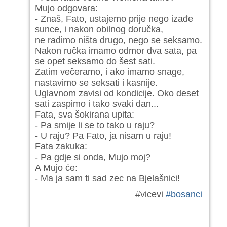
Mujo odgovara:
- Znaš, Fato, ustajemo prije nego izađe
sunce, i nakon obilnog doručka,
ne radimo ništa drugo, nego se seksamo.
Nakon ručka imamo odmor dva sata, pa
se opet seksamo do šest sati.
Zatim večeramo, i ako imamo snage,
nastavimo se seksati i kasnije.
Uglavnom zavisi od kondicije. Oko deset
sati zaspimo i tako svaki dan...
Fata, sva šokirana upita:
- Pa smije li se to tako u raju?
- U raju? Pa Fato, ja nisam u raju!
Fata zakuka:
- Pa gdje si onda, Mujo moj?
A Mujo će:
- Ma ja sam ti sad zec na Bjelašnici!
#vicevi
#bosanci