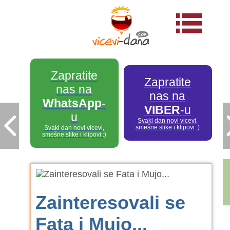
Zapratite
Zapratite
nas na
nas na
WhatsApp
-
VIBER
-u
u
Svaki dan novi vicevi,
smešne slike i klipovi :)
Svaki dan novi vicevi,
smešne slike i klipovi :)
Zainteresovali se
Fata i Mujo...