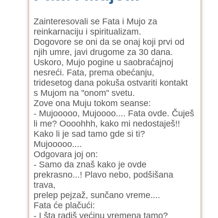
Zainteresovali se Fata i Mujo za
reinkarnaciju i spiritualizam.
Dogovore se oni da se onaj koji prvi od
njih umre, javi drugome za 30 dana.
Uskoro, Mujo pogine u saobraćajnoj
nesreći. Fata, prema obećanju,
tridesetog dana pokuša ostvariti kontakt
s Mujom na ''onom'' svetu.
Zove ona Muju tokom seanse:
- Mujooooo, Mujoooo.... Fata ovde. Čuješ
li me? Oooohhh, kako mi nedostaješ!!
Kako li je sad tamo gde si ti?
Mujooooo....
Odgovara joj on:
- Samo da znaš kako je ovde
prekrasno...! Plavo nebo, podšišana
trava,
prelep pejzaž, sunčano vreme....
Fata će plačući:
- I šta radiš većinu vremena tamo?