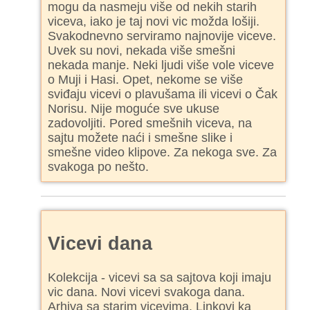
mogu da nasmeju više od nekih starih
viceva, iako je taj novi vic možda lošiji.
Svakodnevno serviramo najnovije viceve.
Uvek su novi, nekada više smešni
nekada manje. Neki ljudi više vole viceve
o Muji i Hasi. Opet, nekome se više
sviđaju vicevi o plavušama ili vicevi o Čak
Norisu. Nije moguće sve ukuse
zadovoljiti. Pored smešnih viceva, na
sajtu možete naći i smešne slike i
smešne video klipove. Za nekoga sve. Za
svakoga po nešto.
Vicevi dana
Kolekcija - vicevi sa sa sajtova koji imaju
vic dana. Novi vicevi svakoga dana.
Arhiva sa starim vicevima. Linkovi ka