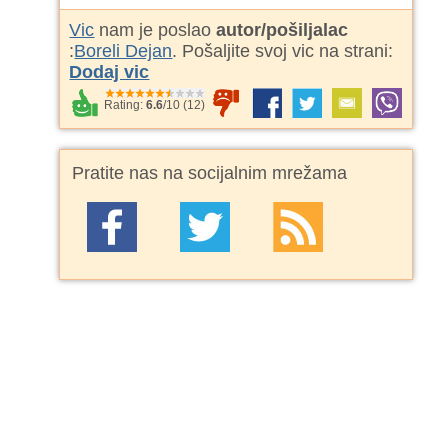
Vic
nam je poslao
autor/pošiljalac
:
Boreli Dejan
. Pošaljite svoj vic na strani:
Dodaj vic
Rating:
6.6
/
10
(
12
)
Pratite nas na socijalnim mrežama