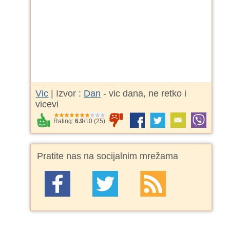
Vic
| Izvor :
Dan
- vic dana, ne retko i
vicevi
Rating:
6.9
/
10
(
25
)
Pratite nas na socijalnim mrežama