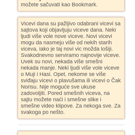
možete sačuvati kao Bookmark.
Vicevi dana su pažljivo odabrani vicevi sa
sajtova koji objavljuju viceve dana. Neki
ljudi više vole nove viceve. Novi vicevi
mogu da nasmeju više od nekih starih
viceva, iako je taj novi vic možda lošiji.
Svakodnevno serviramo najnovije viceve.
Uvek su novi, nekada više smešni
nekada manje. Neki ljudi više vole viceve
o Muji i Hasi. Opet, nekome se više
sviđaju vicevi o plavušama ili vicevi o Čak
Norisu. Nije moguće sve ukuse
zadovoljiti. Pored smešnih viceva, na
sajtu možete naći i smešne slike i
smešne video klipove. Za nekoga sve. Za
svakoga po nešto.