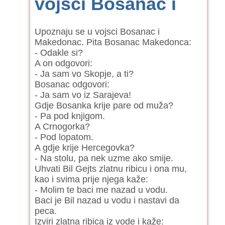
vojsci Bosanac i
Upoznaju se u vojsci Bosanac i
Makedonac. Pita Bosanac Makedonca:
- Odakle si?
A on odgovori:
- Ja sam vo Skopje, a ti?
Bosanac odgovori:
- Ja sam vo iz Sarajeva!
Gdje Bosanka krije pare od muža?
- Pa pod knjigom.
A Crnogorka?
- Pod lopatom.
A gdje krije Hercegovka?
- Na stolu, pa nek uzme ako smije.
Uhvati Bil Gejts zlatnu ribicu i ona mu,
kao i svima prije njega kaže:
- Molim te baci me nazad u vodu.
Baci je Bil nazad u vodu i nastavi da
peca.
Izviri zlatna ribica iz vode i kaže: