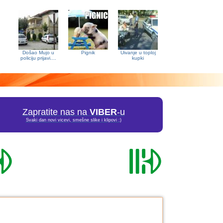
Došao Mujo u
Pignik
Uivanje u toploj
policiju prijavi....
kupki
Zapratite nas na
VIBER
-u
Svaki dan novi vicevi, smešne slike i klipovi :)