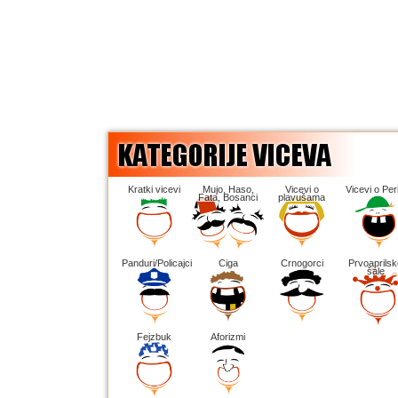
Kratki vicevi
Mujo, Haso,
Vicevi o
Vicevi o Peri
Fata, Bosanci
plavušama
Panduri/Policajci
Ciga
Crnogorci
Prvoaprilsk
šale
Fejzbuk
Aforizmi