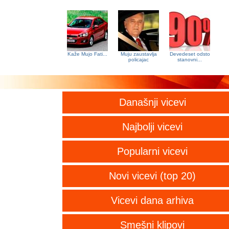
Kaže Mujo Fati...
Muju zaustavlja
Devedeset odsto
policajac
stanovni...
Današnji vicevi
Najbolji vicevi
Popularni vicevi
Novi vicevi (top 20)
Vicevi dana arhiva
Smešni klipovi