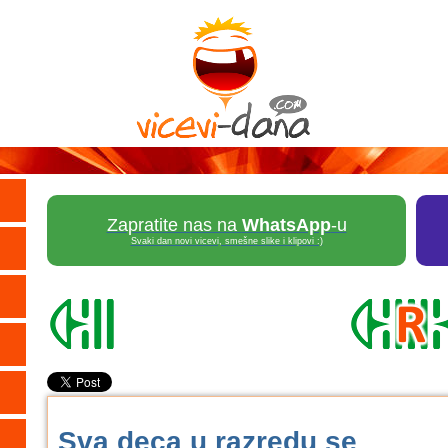
Zapratite nas na
WhatsApp
-u
Svaki dan novi vicevi, smešne slike i klipovi :)
Sva deca u razredu se