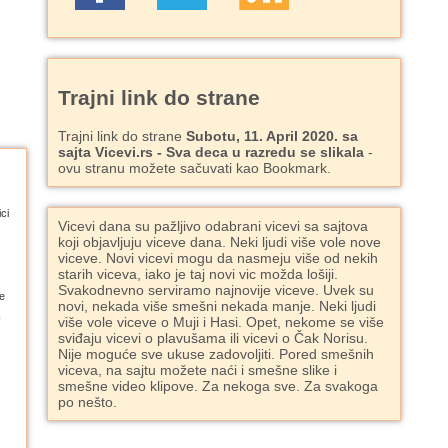
Trajni link do strane
Trajni link do strane
Subotu, 11. April 2020. sa
sajta Vicevi.rs - Sva deca u razredu se slikala
-
ovu stranu možete sačuvati kao Bookmark.
ci
Vicevi dana su pažljivo odabrani vicevi sa sajtova
koji objavljuju viceve dana. Neki ljudi više vole nove
viceve. Novi vicevi mogu da nasmeju više od nekih
starih viceva, iako je taj novi vic možda lošiji.
Svakodnevno serviramo najnovije viceve. Uvek su
e
novi, nekada više smešni nekada manje. Neki ljudi
više vole viceve o Muji i Hasi. Opet, nekome se više
sviđaju vicevi o plavušama ili vicevi o Čak Norisu.
Nije moguće sve ukuse zadovoljiti. Pored smešnih
viceva, na sajtu možete naći i smešne slike i
smešne video klipove. Za nekoga sve. Za svakoga
po nešto.