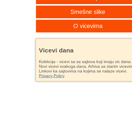
Smešne slike
O vicevima
Vicevi dana
Kolekcija - vicevi sa sa sajtova koji imaju vic dana.
Novi vicevi svakoga dana. Arhiva sa starim vicevi
Linkovi ka sajtovima na kojima se nalaze vicevi.
Privacy Policy