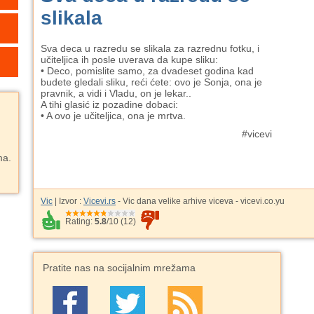
slikala
Sva deca u razredu se slikala za razrednu fotku, i
učiteljica ih posle uverava da kupe sliku:
• Deco, pomislite samo, za dvadeset godina kad
budete gledali sliku, reći ćete: ovo je Sonja, ona je
pravnik, a vidi i Vladu, on je lekar..
A tihi glasić iz pozadine dobaci:
• A ovo je učiteljica, ona je mrtva.
#vicevi
ma.
Vic
| Izvor :
Vicevi.rs
- Vic dana velike arhive viceva - vicevi.co.yu
Rating:
5.8
/
10
(
12
)
Pratite nas na socijalnim mrežama