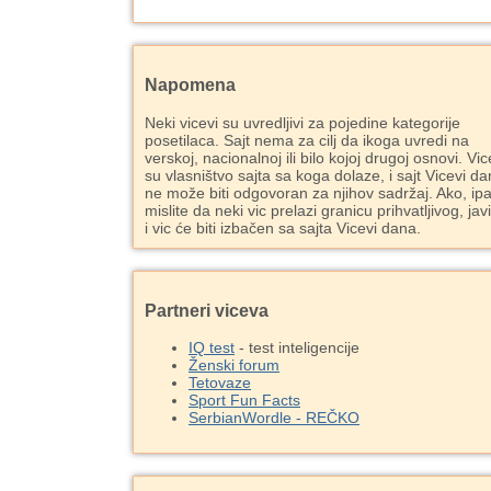
Napomena
Neki vicevi su uvredljivi za pojedine kategorije
posetilaca. Sajt nema za cilj da ikoga uvredi na
verskoj, nacionalnoj ili bilo kojoj drugoj osnovi. Vic
su vlasništvo sajta sa koga dolaze, i sajt Vicevi d
ne može biti odgovoran za njihov sadržaj. Ako, ipa
mislite da neki vic prelazi granicu prihvatljivog, jav
i vic će biti izbačen sa sajta Vicevi dana.
Partneri viceva
IQ test
- test inteligencije
Ženski forum
Tetovaze
Sport Fun Facts
SerbianWordle - REČKO