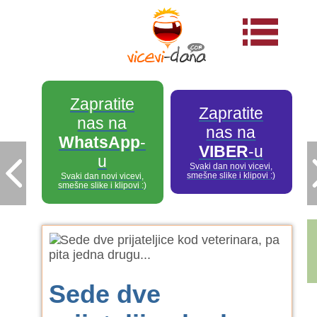
Zapratite
Zapratite
nas na
nas na
WhatsApp
-
VIBER
-u
u
Svaki dan novi vicevi,
smešne slike i klipovi :)
Svaki dan novi vicevi,
smešne slike i klipovi :)
Sede dve