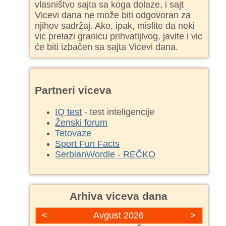
vlasništvo sajta sa koga dolaze, i sajt
Vicevi dana ne može biti odgovoran za
njihov sadržaj. Ako, ipak, mislite da neki
vic prelazi granicu prihvatljivog, javite i vic
će biti izbačen sa sajta Vicevi dana.
Partneri viceva
IQ test
- test inteligencije
Ženski forum
Tetovaze
Sport Fun Facts
SerbianWordle - REČKO
Arhiva viceva dana
<
Avgust 2026
>