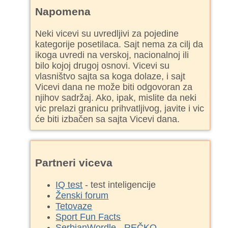
Napomena
Neki vicevi su uvredljivi za pojedine
kategorije posetilaca. Sajt nema za cilj da
ikoga uvredi na verskoj, nacionalnoj ili
bilo kojoj drugoj osnovi. Vicevi su
vlasništvo sajta sa koga dolaze, i sajt
Vicevi dana ne može biti odgovoran za
njihov sadržaj. Ako, ipak, mislite da neki
vic prelazi granicu prihvatljivog, javite i vic
će biti izbačen sa sajta Vicevi dana.
Partneri viceva
IQ test
- test inteligencije
Ženski forum
Tetovaze
Sport Fun Facts
SerbianWordle - REČKO