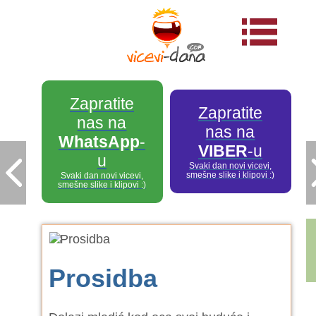
Zapratite
Zapratite
nas na
nas na
WhatsApp
-
VIBER
-u
u
Svaki dan novi vicevi,
smešne slike i klipovi :)
Svaki dan novi vicevi,
smešne slike i klipovi :)
Prosidba