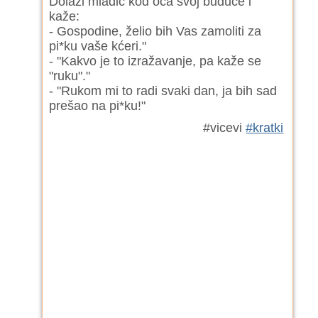
Dolazi mladić kod oca svoj buduće i
kaže:
- Gospodine, želio bih Vas zamoliti za
pi*ku vaše kćeri."
- "Kakvo je to izražavanje, pa kaže se
"ruku"."
- "Rukom mi to radi svaki dan, ja bih sad
prešao na pi*ku!"
#vicevi
#kratki