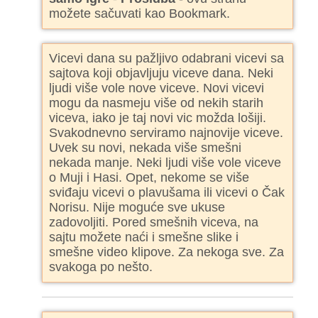
možete sačuvati kao Bookmark.
Vicevi dana su pažljivo odabrani vicevi sa
sajtova koji objavljuju viceve dana. Neki
ljudi više vole nove viceve. Novi vicevi
mogu da nasmeju više od nekih starih
viceva, iako je taj novi vic možda lošiji.
Svakodnevno serviramo najnovije viceve.
Uvek su novi, nekada više smešni
nekada manje. Neki ljudi više vole viceve
o Muji i Hasi. Opet, nekome se više
sviđaju vicevi o plavušama ili vicevi o Čak
Norisu. Nije moguće sve ukuse
zadovoljiti. Pored smešnih viceva, na
sajtu možete naći i smešne slike i
smešne video klipove. Za nekoga sve. Za
svakoga po nešto.