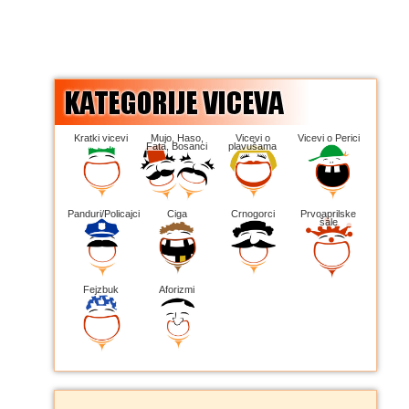
Kratki vicevi
Mujo, Haso,
Vicevi o
Vicevi o Perici
Fata, Bosanci
plavušama
Panduri/Policajci
Ciga
Crnogorci
Prvoaprilske
šale
Fejzbuk
Aforizmi