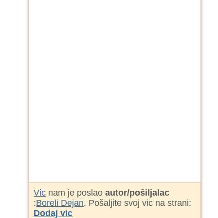
Vic
nam je poslao
autor/pošiljalac
:
Boreli Dejan
. Pošaljite svoj vic na strani:
Dodaj vic