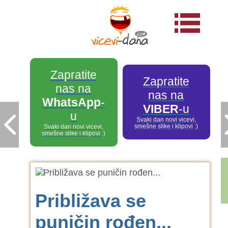
Zapratite
Zapratite
nas na
nas na
WhatsApp
-
VIBER
-u
u
Svaki dan novi vicevi,
smešne slike i klipovi :)
Svaki dan novi vicevi,
smešne slike i klipovi :)
Približava se
puničin rođen...