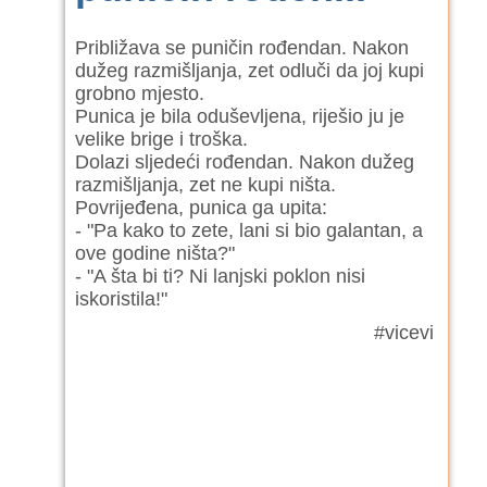
Približava se puničin rođendan. Nakon
dužeg razmišljanja, zet odluči da joj kupi
grobno mjesto.
Punica je bila oduševljena, riješio ju je
velike brige i troška.
Dolazi sljedeći rođendan. Nakon dužeg
razmišljanja, zet ne kupi ništa.
Povrijeđena, punica ga upita:
- "Pa kako to zete, lani si bio galantan, a
ove godine ništa?"
- "A šta bi ti? Ni lanjski poklon nisi
iskoristila!"
#vicevi