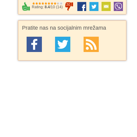
Rating:
8.4
/
10
(
14
)
Pratite nas na socijalnim mrežama