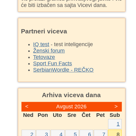
će biti izbačen sa sajta Vicevi dana.
Partneri viceva
IQ test
- test inteligencije
Ženski forum
Tetovaze
Sport Fun Facts
SerbianWordle - REČKO
Arhiva viceva dana
<
Avgust 2026
>
Ned
Pon
Uto
Sre
Čet
Pet
Sub
1
2
3
4
5
6
7
8