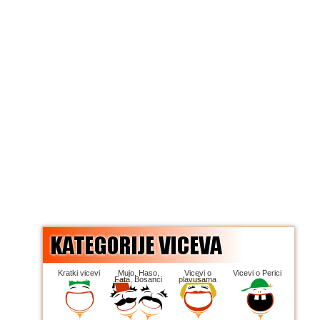
Kratki vicevi
Mujo, Haso,
Vicevi o
Vicevi o Perici
Fata, Bosanci
plavušama