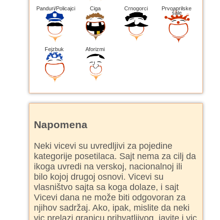
Panduri/Policajci
Ciga
Crnogorci
Prvoaprilske
šale
Fejzbuk
Aforizmi
Napomena
Neki vicevi su uvredljivi za pojedine
kategorije posetilaca. Sajt nema za cilj da
ikoga uvredi na verskoj, nacionalnoj ili
bilo kojoj drugoj osnovi. Vicevi su
vlasništvo sajta sa koga dolaze, i sajt
Vicevi dana ne može biti odgovoran za
njihov sadržaj. Ako, ipak, mislite da neki
vic prelazi granicu prihvatljivog, javite i vic