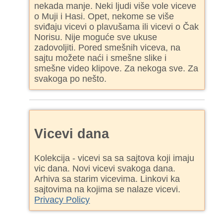
nekada manje. Neki ljudi više vole viceve
o Muji i Hasi. Opet, nekome se više
sviđaju vicevi o plavušama ili vicevi o Čak
Norisu. Nije moguće sve ukuse
zadovoljiti. Pored smešnih viceva, na
sajtu možete naći i smešne slike i
smešne video klipove. Za nekoga sve. Za
svakoga po nešto.
Vicevi dana
Kolekcija - vicevi sa sa sajtova koji imaju
vic dana. Novi vicevi svakoga dana.
Arhiva sa starim vicevima. Linkovi ka
sajtovima na kojima se nalaze vicevi.
Privacy Policy