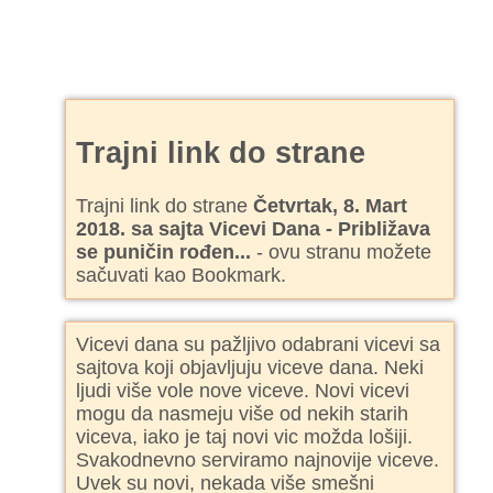
Trajni link do strane
Trajni link do strane
Četvrtak, 8. Mart
2018. sa sajta Vicevi Dana - Približava
se puničin rođen...
- ovu stranu možete
sačuvati kao Bookmark.
Vicevi dana su pažljivo odabrani vicevi sa
sajtova koji objavljuju viceve dana. Neki
ljudi više vole nove viceve. Novi vicevi
mogu da nasmeju više od nekih starih
viceva, iako je taj novi vic možda lošiji.
Svakodnevno serviramo najnovije viceve.
Uvek su novi, nekada više smešni