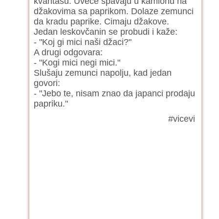
kvantasu. Uveče spavaju u kamionu na
džakovima sa paprikom. Dolaze zemunci
da kradu paprike. Cimaju džakove.
Jedan leskovčanin se probudi i kaže:
- "Koj gi mici naši džaci?"
A drugi odgovara:
- "Kogi mici negi mici."
Slušaju zemunci napolju, kad jedan
govori:
- "Jebo te, nisam znao da japanci prodaju
papriku."
#vicevi