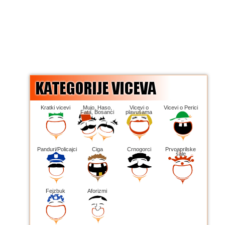
Kratki vicevi
Mujo, Haso,
Vicevi o
Vicevi o Perici
Fata, Bosanci
plavušama
Panduri/Policajci
Ciga
Crnogorci
Prvoaprilske
šale
Fejzbuk
Aforizmi