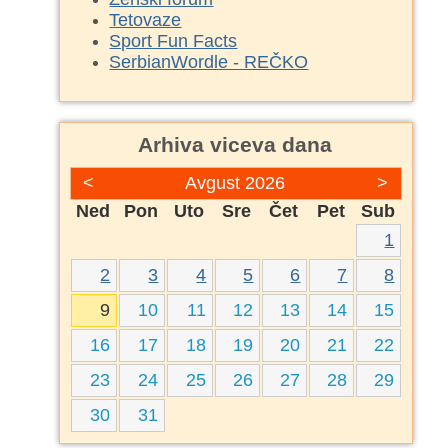
Tetovaze
Sport Fun Facts
SerbianWordle - REČKO
Arhiva viceva dana
<
Avgust 2026
>
Ned
Pon
Uto
Sre
Čet
Pet
Sub
1
2
3
4
5
6
7
8
9
10
11
12
13
14
15
16
17
18
19
20
21
22
23
24
25
26
27
28
29
30
31