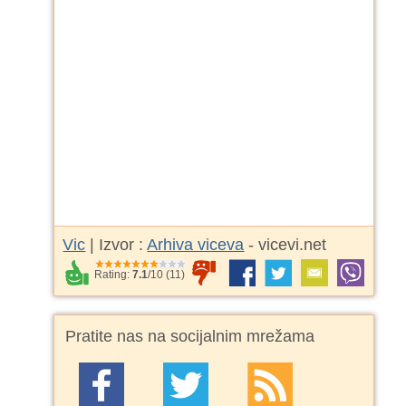
Vic
| Izvor :
Arhiva viceva
- vicevi.net
Rating:
7.1
/
10
(
11
)
Pratite nas na socijalnim mrežama