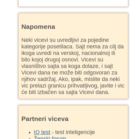
Napomena
Neki vicevi su uvredljivi za pojedine
kategorije posetilaca. Sajt nema za cilj da
ikoga uvredi na verskoj, nacionalnoj ili
bilo kojoj drugoj osnovi. Vicevi su
vlasništvo sajta sa koga dolaze, i sajt
Vicevi dana ne može biti odgovoran za
njihov sadržaj. Ako, ipak, mislite da neki
vic prelazi granicu prihvatljivog, javite i vic
će biti izbačen sa sajta Vicevi dana.
Partneri viceva
IQ test
- test inteligencije
Ženski forum