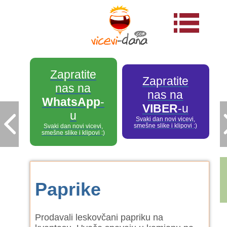
Zapratite
Zapratite
nas na
nas na
WhatsApp
-
VIBER
-u
u
Svaki dan novi vicevi,
smešne slike i klipovi :)
Svaki dan novi vicevi,
smešne slike i klipovi :)
Paprike
Prodavali leskovčani papriku na