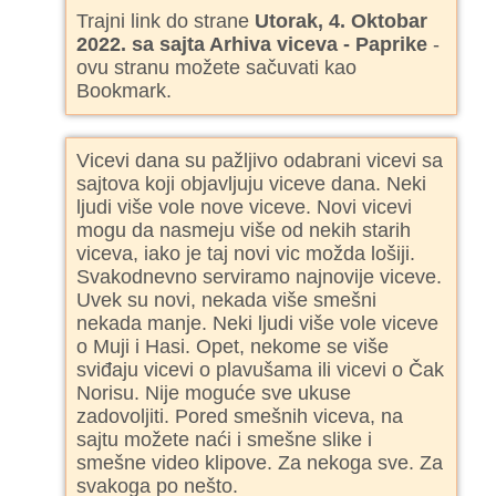
Trajni link do strane
Utorak, 4. Oktobar
2022. sa sajta Arhiva viceva - Paprike
-
ovu stranu možete sačuvati kao
Bookmark.
Vicevi dana su pažljivo odabrani vicevi sa
sajtova koji objavljuju viceve dana. Neki
ljudi više vole nove viceve. Novi vicevi
mogu da nasmeju više od nekih starih
viceva, iako je taj novi vic možda lošiji.
Svakodnevno serviramo najnovije viceve.
Uvek su novi, nekada više smešni
nekada manje. Neki ljudi više vole viceve
o Muji i Hasi. Opet, nekome se više
sviđaju vicevi o plavušama ili vicevi o Čak
Norisu. Nije moguće sve ukuse
zadovoljiti. Pored smešnih viceva, na
sajtu možete naći i smešne slike i
smešne video klipove. Za nekoga sve. Za
svakoga po nešto.