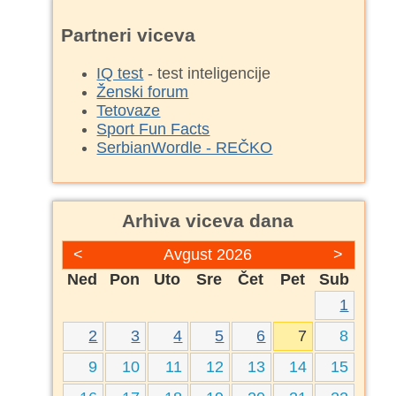
Partneri viceva
IQ test
- test inteligencije
Ženski forum
Tetovaze
Sport Fun Facts
SerbianWordle - REČKO
Arhiva viceva dana
<
Avgust 2026
>
Ned
Pon
Uto
Sre
Čet
Pet
Sub
1
2
3
4
5
6
7
8
9
10
11
12
13
14
15