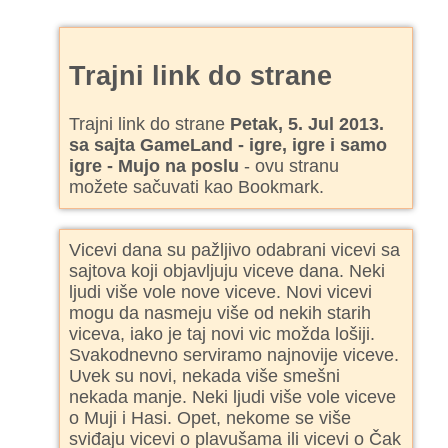
Trajni link do strane
Trajni link do strane
Petak, 5. Jul 2013.
sa sajta GameLand - igre, igre i samo
igre - Mujo na poslu
- ovu stranu
možete sačuvati kao Bookmark.
Vicevi dana su pažljivo odabrani vicevi sa
sajtova koji objavljuju viceve dana. Neki
ljudi više vole nove viceve. Novi vicevi
mogu da nasmeju više od nekih starih
viceva, iako je taj novi vic možda lošiji.
Svakodnevno serviramo najnovije viceve.
Uvek su novi, nekada više smešni
nekada manje. Neki ljudi više vole viceve
o Muji i Hasi. Opet, nekome se više
sviđaju vicevi o plavušama ili vicevi o Čak