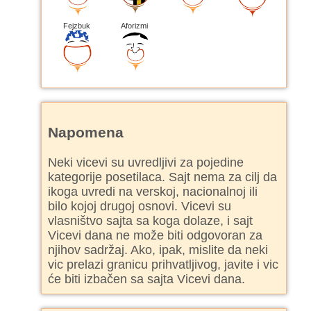
Fejzbuk
Aforizmi
Napomena
Neki vicevi su uvredljivi za pojedine
kategorije posetilaca. Sajt nema za cilj da
ikoga uvredi na verskoj, nacionalnoj ili
bilo kojoj drugoj osnovi. Vicevi su
vlasništvo sajta sa koga dolaze, i sajt
Vicevi dana ne može biti odgovoran za
njihov sadržaj. Ako, ipak, mislite da neki
vic prelazi granicu prihvatljivog, javite i vic
će biti izbačen sa sajta Vicevi dana.