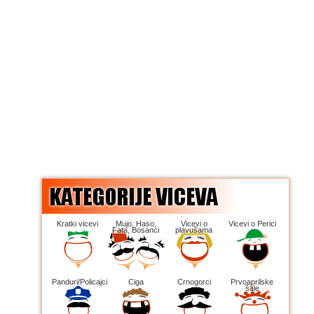
Kratki vicevi
Mujo, Haso,
Vicevi o
Vicevi o Perici
Fata, Bosanci
plavušama
Panduri/Policajci
Ciga
Crnogorci
Prvoaprilske
šale