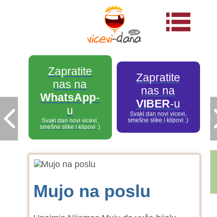
Zapratite
Zapratite
nas na
nas na
WhatsApp
-
VIBER
-u
u
Svaki dan novi vicevi,
smešne slike i klipovi :)
Svaki dan novi vicevi,
smešne slike i klipovi :)
Mujo na poslu