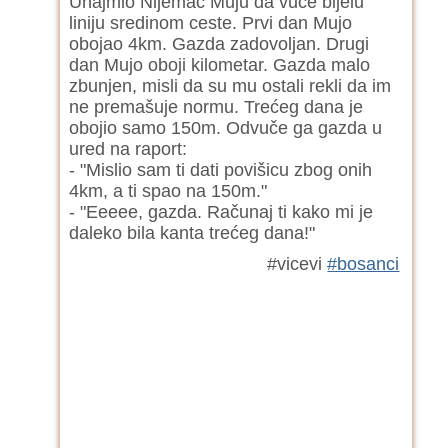
Unajmio Nijemac Muju da vuče bijelu
liniju sredinom ceste. Prvi dan Mujo
obojao 4km. Gazda zadovoljan. Drugi
dan Mujo oboji kilometar. Gazda malo
zbunjen, misli da su mu ostali rekli da im
ne premašuje normu. Trećeg dana je
obojio samo 150m. Odvuče ga gazda u
ured na raport:
- "Mislio sam ti dati povišicu zbog onih
4km, a ti spao na 150m."
- "Eeeee, gazda. Računaj ti kako mi je
daleko bila kanta trećeg dana!"
#vicevi
#bosanci