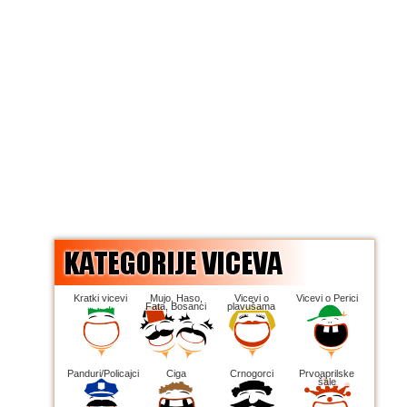
Kratki vicevi
Mujo, Haso,
Vicevi o
Vicevi o Perici
Fata, Bosanci
plavušama
Panduri/Policajci
Ciga
Crnogorci
Prvoaprilske
šale