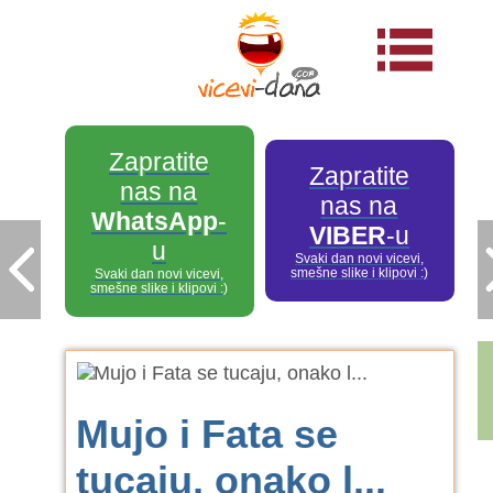
Zapratite
Zapratite
nas na
nas na
WhatsApp
-
VIBER
-u
u
Svaki dan novi vicevi,
smešne slike i klipovi :)
Svaki dan novi vicevi,
smešne slike i klipovi :)
Mujo i Fata se
tucaju, onako l...