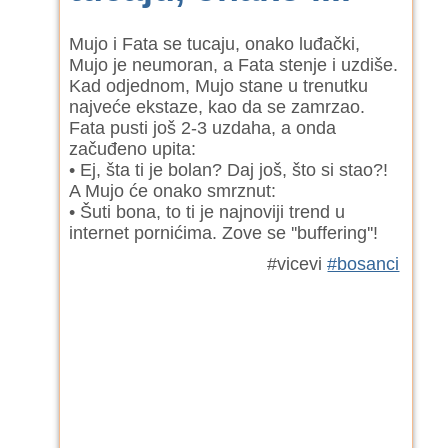
Mujo i Fata se tucaju, onako luđački,
Mujo je neumoran, a Fata stenje i uzdiše.
Kad odjednom, Mujo stane u trenutku
najveće ekstaze, kao da se zamrzao.
Fata pusti još 2-3 uzdaha, a onda
začuđeno upita:
• Ej, šta ti je bolan? Daj još, što si stao?!
A Mujo će onako smrznut:
• Šuti bona, to ti je najnoviji trend u
internet pornićima. Zove se ''buffering''!
#vicevi
#bosanci