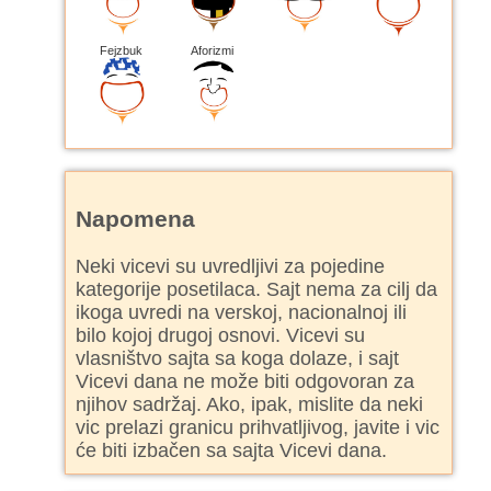
Fejzbuk
Aforizmi
Napomena
Neki vicevi su uvredljivi za pojedine
kategorije posetilaca. Sajt nema za cilj da
ikoga uvredi na verskoj, nacionalnoj ili
bilo kojoj drugoj osnovi. Vicevi su
vlasništvo sajta sa koga dolaze, i sajt
Vicevi dana ne može biti odgovoran za
njihov sadržaj. Ako, ipak, mislite da neki
vic prelazi granicu prihvatljivog, javite i vic
će biti izbačen sa sajta Vicevi dana.