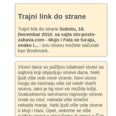
Trajni link do strane
Trajni link do strane
Subotu, 18.
Decembar 2010. sa sajta sto-posto-
zabava.com - Mujo i Fata se tucaju,
onako l...
- ovu stranu možete sačuvati
kao Bookmark.
Vicevi dana su pažljivo odabrani vicevi sa
sajtova koji objavljuju viceve dana. Neki
ljudi više vole nove viceve. Novi vicevi
mogu da nasmeju više od nekih starih
viceva, iako je taj novi vic možda lošiji.
Svakodnevno serviramo najnovije viceve.
Uvek su novi, nekada više smešni
nekada manje. Neki ljudi više vole viceve
o Muji i Hasi. Opet, nekome se više