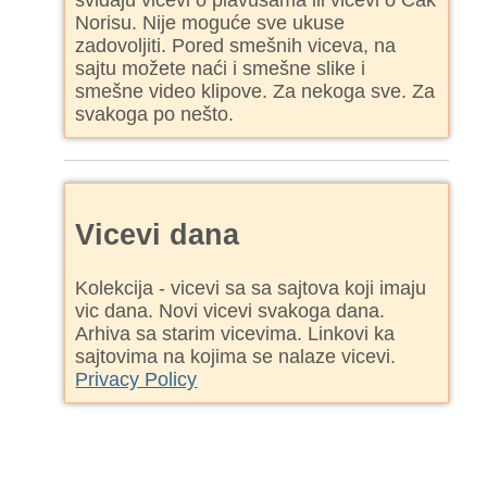
sviđaju vicevi o plavušama ili vicevi o Čak
Norisu. Nije moguće sve ukuse
zadovoljiti. Pored smešnih viceva, na
sajtu možete naći i smešne slike i
smešne video klipove. Za nekoga sve. Za
svakoga po nešto.
Vicevi dana
Kolekcija - vicevi sa sa sajtova koji imaju
vic dana. Novi vicevi svakoga dana.
Arhiva sa starim vicevima. Linkovi ka
sajtovima na kojima se nalaze vicevi.
Privacy Policy