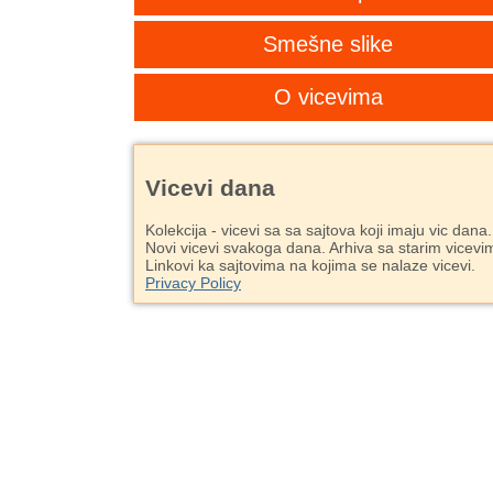
Smešne slike
O vicevima
Vicevi dana
Kolekcija - vicevi sa sa sajtova koji imaju vic dana.
Novi vicevi svakoga dana. Arhiva sa starim vicevi
Linkovi ka sajtovima na kojima se nalaze vicevi.
Privacy Policy