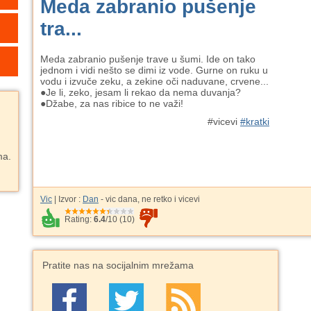
Meda zabranio pušenje
tra...
Meda zabranio pušenje trave u šumi. Ide on tako
jednom i vidi nešto se dimi iz vode. Gurne on ruku u
vodu i izvuče zeku, a zekine oči naduvane, crvene...
●Je li, zeko, jesam li rekao da nema duvanja?
●Džabe, za nas ribice to ne važi!
#vicevi
#kratki
ma.
Vic
| Izvor :
Dan
- vic dana, ne retko i vicevi
Rating:
6.4
/
10
(
10
)
Pratite nas na socijalnim mrežama