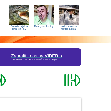
Dolazi čovjek u
Ready for fishing
Jaki snesko sa
birtiju sa kr....
trbusnjacima
Zapratite nas na
VIBER
-u
Svaki dan novi vicevi, smešne slike i klipovi :)