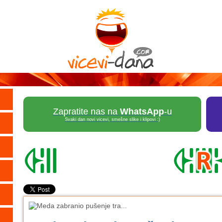
Zapratite nas na
WhatsApp
-u
Svaki dan novi vicevi, smešne slike i klipovi :)