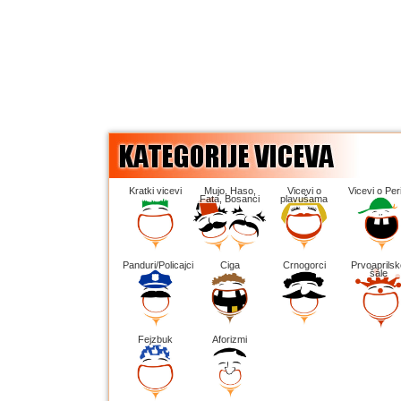
Kratki vicevi
Mujo, Haso,
Vicevi o
Vicevi o Peri
Fata, Bosanci
plavušama
Panduri/Policajci
Ciga
Crnogorci
Prvoaprilsk
šale
Fejzbuk
Aforizmi