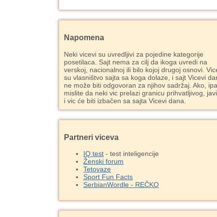
Napomena
Neki vicevi su uvredljivi za pojedine kategorije
posetilaca. Sajt nema za cilj da ikoga uvredi na
verskoj, nacionalnoj ili bilo kojoj drugoj osnovi. Vic
su vlasništvo sajta sa koga dolaze, i sajt Vicevi d
ne može biti odgovoran za njihov sadržaj. Ako, ipa
mislite da neki vic prelazi granicu prihvatljivog, jav
i vic će biti izbačen sa sajta Vicevi dana.
Partneri viceva
IQ test
- test inteligencije
Ženski forum
Tetovaze
Sport Fun Facts
SerbianWordle - REČKO