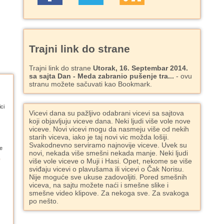
Trajni link do strane
Trajni link do strane
Utorak, 16. Septembar 2014.
sa sajta Dan - Meda zabranio pušenje tra...
- ovu
stranu možete sačuvati kao Bookmark.
ci
Vicevi dana su pažljivo odabrani vicevi sa sajtova
koji objavljuju viceve dana. Neki ljudi više vole nove
viceve. Novi vicevi mogu da nasmeju više od nekih
starih viceva, iako je taj novi vic možda lošiji.
Svakodnevno serviramo najnovije viceve. Uvek su
e
novi, nekada više smešni nekada manje. Neki ljudi
više vole viceve o Muji i Hasi. Opet, nekome se više
sviđaju vicevi o plavušama ili vicevi o Čak Norisu.
Nije moguće sve ukuse zadovoljiti. Pored smešnih
viceva, na sajtu možete naći i smešne slike i
smešne video klipove. Za nekoga sve. Za svakoga
po nešto.