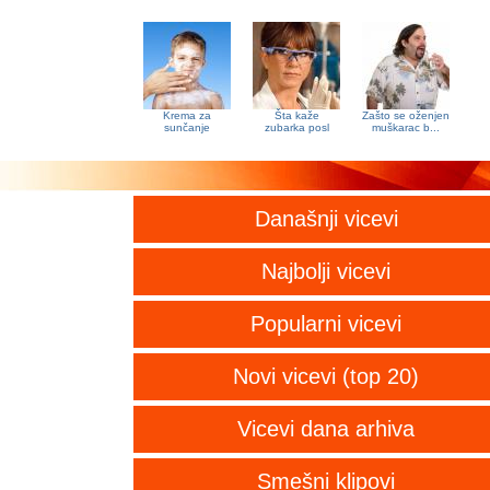
Krema za
Šta kaže
Zašto se oženjen
sunčanje
zubarka posl
muškarac b...
Današnji vicevi
Najbolji vicevi
Popularni vicevi
Novi vicevi (top 20)
Vicevi dana arhiva
Smešni klipovi