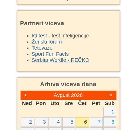
Partneri viceva
IQ test
- test inteligencije
Ženski forum
Tetovaze
Sport Fun Facts
SerbianWordle - REČKO
Arhiva viceva dana
<
Avgust 2026
>
Ned
Pon
Uto
Sre
Čet
Pet
Sub
1
2
3
4
5
6
7
8