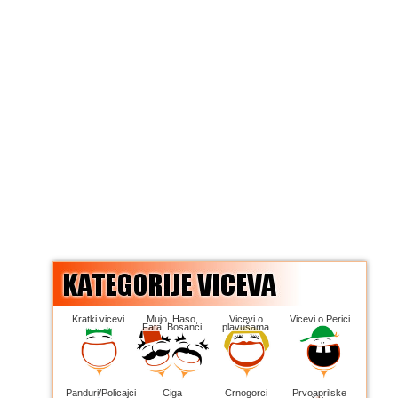
Kratki vicevi
Mujo, Haso,
Vicevi o
Vicevi o Perici
Fata, Bosanci
plavušama
Panduri/Policajci
Ciga
Crnogorci
Prvoaprilske