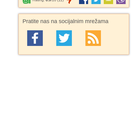
Rating:
6.9
/
10
(
11
)
Pratite nas na socijalnim mrežama