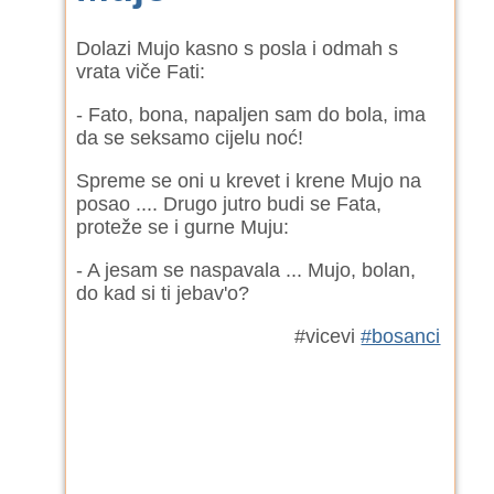
Dolazi Mujo kasno s posla i odmah s
vrata viče Fati:
- Fato, bona, napaljen sam do bola, ima
da se seksamo cijelu noć!
Spreme se oni u krevet i krene Mujo na
posao .... Drugo jutro budi se Fata,
proteže se i gurne Muju:
- A jesam se naspavala ... Mujo, bolan,
do kad si ti jebav'o?
#vicevi
#bosanci