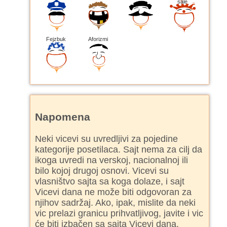
šale
Fejzbuk
Aforizmi
Napomena
Neki vicevi su uvredljivi za pojedine
kategorije posetilaca. Sajt nema za cilj da
ikoga uvredi na verskoj, nacionalnoj ili
bilo kojoj drugoj osnovi. Vicevi su
vlasništvo sajta sa koga dolaze, i sajt
Vicevi dana ne može biti odgovoran za
njihov sadržaj. Ako, ipak, mislite da neki
vic prelazi granicu prihvatljivog, javite i vic
će biti izbačen sa sajta Vicevi dana.