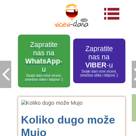
Zapratite
Zapratite
nas na
nas na
WhatsApp
-
VIBER
-u
u
Svaki dan novi vicevi,
smešne slike i klipovi :)
Svaki dan novi vicevi,
smešne slike i klipovi :)
Koliko dugo može
Mujo