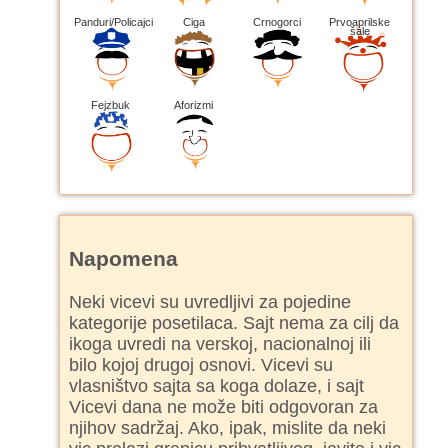
Panduri/Policajci
Ciga
Crnogorci
Prvoaprilske
šale
Fejzbuk
Aforizmi
Napomena
Neki vicevi su uvredljivi za pojedine
kategorije posetilaca. Sajt nema za cilj da
ikoga uvredi na verskoj, nacionalnoj ili
bilo kojoj drugoj osnovi. Vicevi su
vlasništvo sajta sa koga dolaze, i sajt
Vicevi dana ne može biti odgovoran za
njihov sadržaj. Ako, ipak, mislite da neki