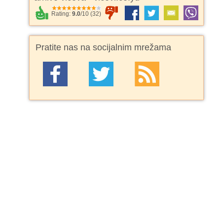
Rating:
9.0
/
10
(
32
)
Pratite nas na socijalnim mrežama