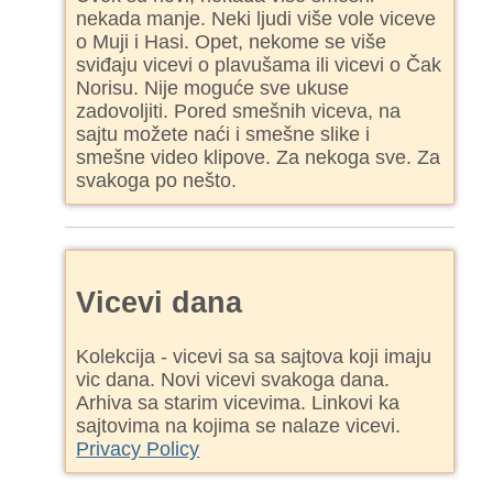
nekada manje. Neki ljudi više vole viceve
o Muji i Hasi. Opet, nekome se više
sviđaju vicevi o plavušama ili vicevi o Čak
Norisu. Nije moguće sve ukuse
zadovoljiti. Pored smešnih viceva, na
sajtu možete naći i smešne slike i
smešne video klipove. Za nekoga sve. Za
svakoga po nešto.
Vicevi dana
Kolekcija - vicevi sa sa sajtova koji imaju
vic dana. Novi vicevi svakoga dana.
Arhiva sa starim vicevima. Linkovi ka
sajtovima na kojima se nalaze vicevi.
Privacy Policy