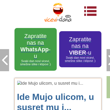
Zapratite
Zapratite
nas na
nas na
WhatsApp
-
VIBER
-u
u
Svaki dan novi vicevi,
smešne slike i klipovi :)
Svaki dan novi vicevi,
smešne slike i klipovi :)
Ide Mujo ulicom, u
susret mu i...