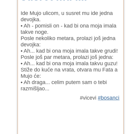
Ide Mujo ulicom, u susret mu ide jedna
devojka.
• Ah - pomisli on - kad bi ona moja imala
takve noge.
Posle nekoliko metara, prolazi još jedna
devojka:
• Ah... kad bi ona moja imala takve grudi!
Posle još par metara, prolazi još jedna:
• Ah... kad bi ona moja imala takvu guzu!
Stiže do kuće na vrata, otvara mu Fata a
Mujo će:
• Ah draga... celim putem sam o tebi
razmišljao...
#vicevi
#bosanci