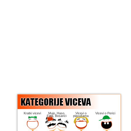
Kratki vicevi
Mujo, Haso,
Vicevi o
Vicevi o Perici
Fata, Bosanci
plavušama