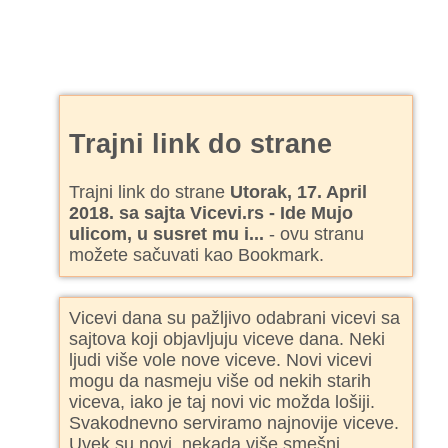
Trajni link do strane
Trajni link do strane
Utorak, 17. April
2018. sa sajta Vicevi.rs - Ide Mujo
ulicom, u susret mu i...
- ovu stranu
možete sačuvati kao Bookmark.
Vicevi dana su pažljivo odabrani vicevi sa
sajtova koji objavljuju viceve dana. Neki
ljudi više vole nove viceve. Novi vicevi
mogu da nasmeju više od nekih starih
viceva, iako je taj novi vic možda lošiji.
Svakodnevno serviramo najnovije viceve.
Uvek su novi, nekada više smešni