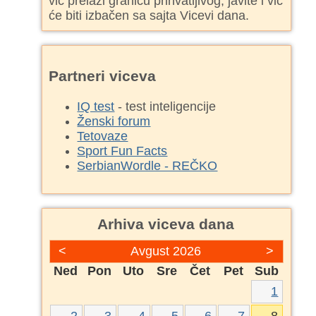
vic prelazi granicu prihvatljivog, javite i vic
će biti izbačen sa sajta Vicevi dana.
Partneri viceva
IQ test
- test inteligencije
Ženski forum
Tetovaze
Sport Fun Facts
SerbianWordle - REČKO
Arhiva viceva dana
<
Avgust 2026
>
Ned
Pon
Uto
Sre
Čet
Pet
Sub
1