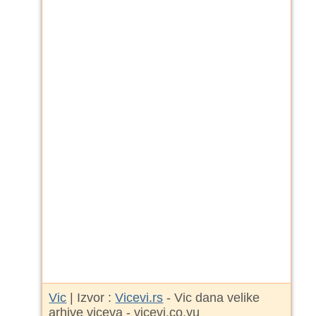
Vic
| Izvor :
Vicevi.rs
- Vic dana velike
arhive viceva - vicevi.co.yu