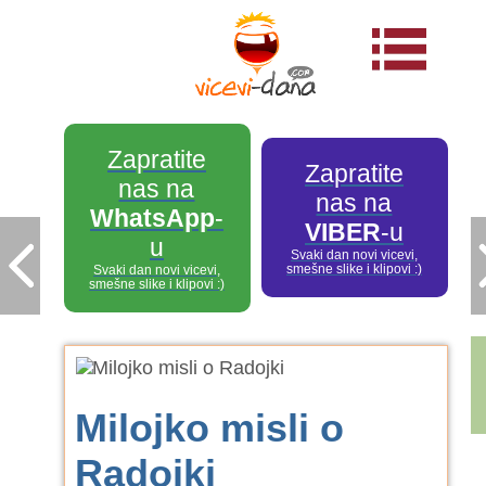
Zapratite
Zapratite
nas na
nas na
WhatsApp
-
VIBER
-u
u
Svaki dan novi vicevi,
smešne slike i klipovi :)
Svaki dan novi vicevi,
smešne slike i klipovi :)
Milojko misli o
Radojki