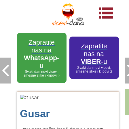
Zapratite
Zapratite
nas na
nas na
WhatsApp
-
VIBER
-u
u
Svaki dan novi vicevi,
smešne slike i klipovi :)
Svaki dan novi vicevi,
smešne slike i klipovi :)
Gusar