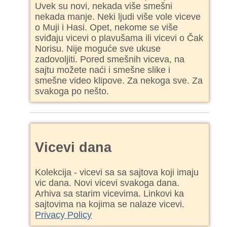
Uvek su novi, nekada više smešni
nekada manje. Neki ljudi više vole viceve
o Muji i Hasi. Opet, nekome se više
sviđaju vicevi o plavušama ili vicevi o Čak
Norisu. Nije moguće sve ukuse
zadovoljiti. Pored smešnih viceva, na
sajtu možete naći i smešne slike i
smešne video klipove. Za nekoga sve. Za
svakoga po nešto.
Vicevi dana
Kolekcija - vicevi sa sa sajtova koji imaju
vic dana. Novi vicevi svakoga dana.
Arhiva sa starim vicevima. Linkovi ka
sajtovima na kojima se nalaze vicevi.
Privacy Policy