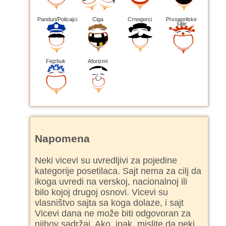
Panduri/Policajci
Ciga
Crnogorci
Prvoaprilske
šale
Fejzbuk
Aforizmi
Napomena
Neki vicevi su uvredljivi za pojedine
kategorije posetilaca. Sajt nema za cilj da
ikoga uvredi na verskoj, nacionalnoj ili
bilo kojoj drugoj osnovi. Vicevi su
vlasništvo sajta sa koga dolaze, i sajt
Vicevi dana ne može biti odgovoran za
njihov sadržaj. Ako, ipak, mislite da neki