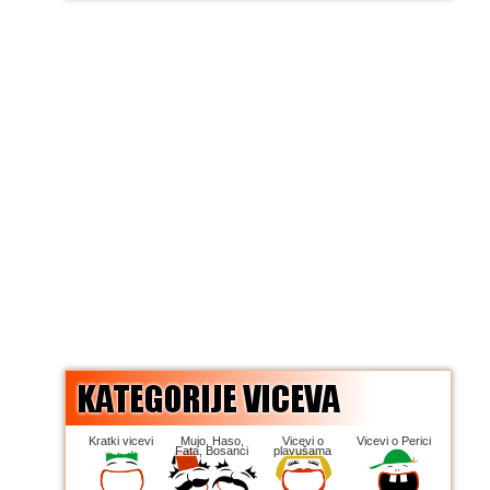
Kratki vicevi
Mujo, Haso,
Vicevi o
Vicevi o Perici
Fata, Bosanci
plavušama