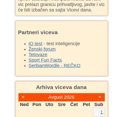
vic prelazi granicu prihvatljivog, javite i vic
će biti izbačen sa sajta Vicevi dana.
Partneri viceva
IQ test
- test inteligencije
Ženski forum
Tetovaze
Sport Fun Facts
SerbianWordle - REČKO
Arhiva viceva dana
<
Avgust 2026
>
Ned
Pon
Uto
Sre
Čet
Pet
Sub
1