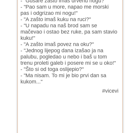
- "Gusare zašto imaš drvenu nogu?"
- "Pao sam u more, napao me morski
pas i odgrizao mi nogu!"
- "A zašto imaš kuku na ruci?"
- "U napadu na naš brod sam se
mačevao i ostao bez ruke, pa sam stavio
kuku!"
- "A zašto imaš povez na oku?"
- "Jednog lijepog dana izašao ja na
palubu, pogledao u nebo i baš u tom
trenu proleti galeb i posere mi se u oko!"
- "Što si od toga oslijepio?"
- "Ma nisam. To mi je bio prvi dan sa
kukom..."
#vicevi