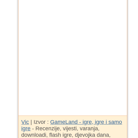
Vic
| Izvor :
GameLand - igre, igre i samo
igre
- Recenzije, vijesti, varanja,
downloadi, flash igre, djevojka dana,