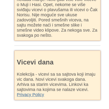
o Muji i Hasi. Opet, nekome se više
sviđaju vicevi o plavušama ili vicevi o Čak
Norisu. Nije moguće sve ukuse
zadovoljiti. Pored smešnih viceva, na
sajtu možete naći i smešne slike i
smešne video klipove. Za nekoga sve. Za
svakoga po nešto.
Vicevi dana
Kolekcija - vicevi sa sa sajtova koji imaju
vic dana. Novi vicevi svakoga dana.
Arhiva sa starim vicevima. Linkovi ka
sajtovima na kojima se nalaze vicevi.
Privacy Policy