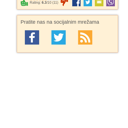
Rating:
6.3
/
10
(
11
)
Pratite nas na socijalnim mrežama