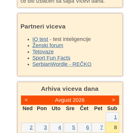
će biti izbačen sa sajta Vicevi dana.
Partneri viceva
IQ test
- test inteligencije
Ženski forum
Tetovaze
Sport Fun Facts
SerbianWordle - REČKO
Arhiva viceva dana
<
Avgust 2026
>
Ned
Pon
Uto
Sre
Čet
Pet
Sub
1
2
3
4
5
6
7
8