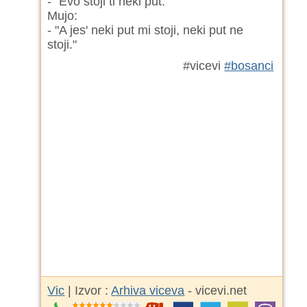
- "Evo stoji ti neki put."
Mujo:
- "A jes' neki put mi stoji, neki put ne
stoji."
#vicevi
#bosanci
Vic
| Izvor :
Arhiva viceva
- vicevi.net