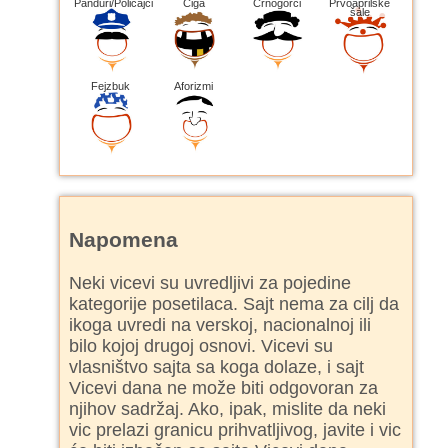
Panduri/Policajci
Ciga
Crnogorci
Prvoaprilske
šale
Fejzbuk
Aforizmi
Napomena
Neki vicevi su uvredljivi za pojedine
kategorije posetilaca. Sajt nema za cilj da
ikoga uvredi na verskoj, nacionalnoj ili
bilo kojoj drugoj osnovi. Vicevi su
vlasništvo sajta sa koga dolaze, i sajt
Vicevi dana ne može biti odgovoran za
njihov sadržaj. Ako, ipak, mislite da neki
vic prelazi granicu prihvatljivog, javite i vic