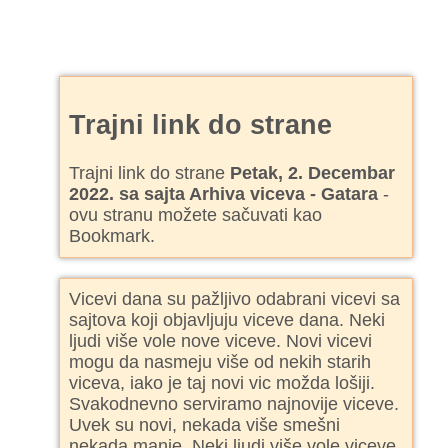
Trajni link do strane
Trajni link do strane
Petak, 2. Decembar
2022. sa sajta Arhiva viceva - Gatara
-
ovu stranu možete sačuvati kao
Bookmark.
Vicevi dana su pažljivo odabrani vicevi sa
sajtova koji objavljuju viceve dana. Neki
ljudi više vole nove viceve. Novi vicevi
mogu da nasmeju više od nekih starih
viceva, iako je taj novi vic možda lošiji.
Svakodnevno serviramo najnovije viceve.
Uvek su novi, nekada više smešni
nekada manje. Neki ljudi više vole viceve