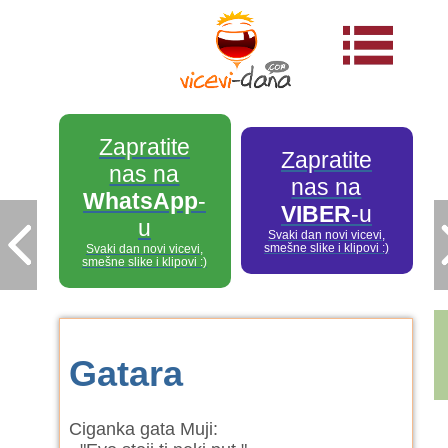
Zapratite
Zapratite
nas na
nas na
WhatsApp
-
VIBER
-u
u
Svaki dan novi vicevi,
smešne slike i klipovi :)
Svaki dan novi vicevi,
smešne slike i klipovi :)
Gatara
Ciganka gata Muji: