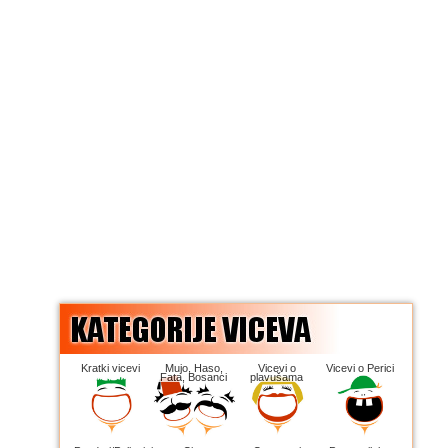
Kratki vicevi
Mujo, Haso,
Vicevi o
Vicevi o Perici
Fata, Bosanci
plavušama