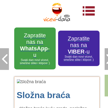
Zapratite
Zapratite
nas na
nas na
WhatsApp
-
VIBER
-u
u
Svaki dan novi vicevi,
smešne slike i klipovi :)
Svaki dan novi vicevi,
smešne slike i klipovi :)
Složna braća