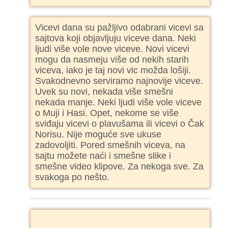
Vicevi dana su pažljivo odabrani vicevi sa
sajtova koji objavljuju viceve dana. Neki
ljudi više vole nove viceve. Novi vicevi
mogu da nasmeju više od nekih starih
viceva, iako je taj novi vic možda lošiji.
Svakodnevno serviramo najnovije viceve.
Uvek su novi, nekada više smešni
nekada manje. Neki ljudi više vole viceve
o Muji i Hasi. Opet, nekome se više
sviđaju vicevi o plavušama ili vicevi o Čak
Norisu. Nije moguće sve ukuse
zadovoljiti. Pored smešnih viceva, na
sajtu možete naći i smešne slike i
smešne video klipove. Za nekoga sve. Za
svakoga po nešto.