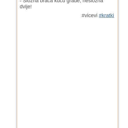
- Složna braća kuću grade, nesložna
dvije!
#vicevi
#kratki