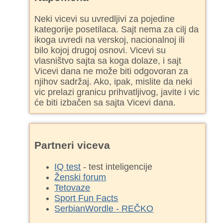
Neki vicevi su uvredljivi za pojedine
kategorije posetilaca. Sajt nema za cilj da
ikoga uvredi na verskoj, nacionalnoj ili
bilo kojoj drugoj osnovi. Vicevi su
vlasništvo sajta sa koga dolaze, i sajt
Vicevi dana ne može biti odgovoran za
njihov sadržaj. Ako, ipak, mislite da neki
vic prelazi granicu prihvatljivog, javite i vic
će biti izbačen sa sajta Vicevi dana.
Partneri viceva
IQ test
- test inteligencije
Ženski forum
Tetovaze
Sport Fun Facts
SerbianWordle - REČKO