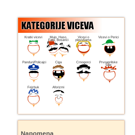
Kratki vicevi
Mujo, Haso,
Vicevi o
Vicevi o Perici
Fata, Bosanci
plavušama
Panduri/Policajci
Ciga
Crnogorci
Prvoaprilske
šale
Fejzbuk
Aforizmi
Napomena