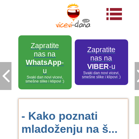
Zapratite
Zapratite
nas na
nas na
WhatsApp
-
VIBER
-u
u
Svaki dan novi vicevi,
smešne slike i klipovi :)
Svaki dan novi vicevi,
smešne slike i klipovi :)
- Kako poznati
mladoženju na š...