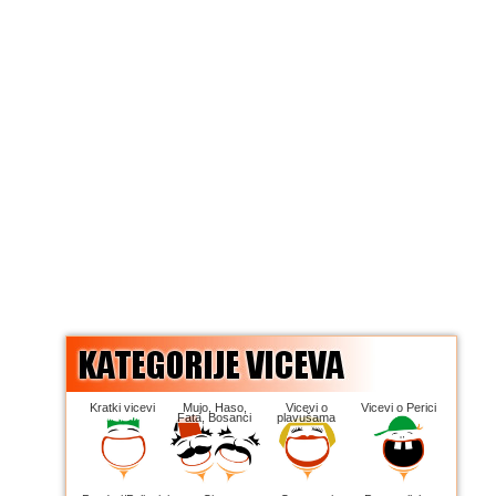
Kratki vicevi
Mujo, Haso,
Vicevi o
Vicevi o Perici
Fata, Bosanci
plavušama