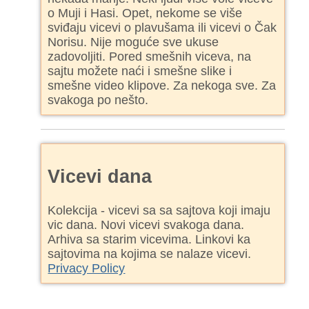
o Muji i Hasi. Opet, nekome se više
sviđaju vicevi o plavušama ili vicevi o Čak
Norisu. Nije moguće sve ukuse
zadovoljiti. Pored smešnih viceva, na
sajtu možete naći i smešne slike i
smešne video klipove. Za nekoga sve. Za
svakoga po nešto.
Vicevi dana
Kolekcija - vicevi sa sa sajtova koji imaju
vic dana. Novi vicevi svakoga dana.
Arhiva sa starim vicevima. Linkovi ka
sajtovima na kojima se nalaze vicevi.
Privacy Policy