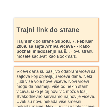
Trajni link do strane
Trajni link do strane
Subotu, 7. Februar
2009. sa sajta Arhiva viceva - - Kako
poznati mladoženju na š...
- ovu stranu
možete sačuvati kao Bookmark.
Vicevi dana su pažljivo odabrani vicevi sa
sajtova koji objavljuju viceve dana. Neki
ljudi više vole nove viceve. Novi vicevi
mogu da nasmeju više od nekih starih
viceva, iako je taj novi vic možda lošiji.
Svakodnevno serviramo najnovije viceve.
Uvek su novi, nekada više smešni
nekada manje. Neki ljudi više vole viceve