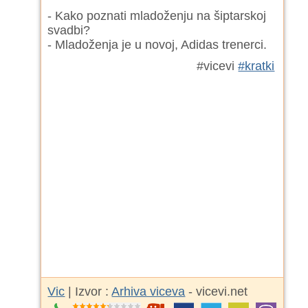
- Kako poznati mladoženju na šiptarskoj
svadbi?
- Mladoženja je u novoj, Adidas trenerci.
#vicevi
#kratki
Vic
| Izvor :
Arhiva viceva
- vicevi.net