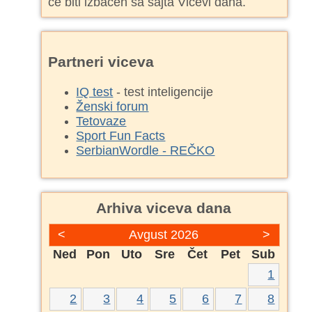
će biti izbačen sa sajta Vicevi dana.
Partneri viceva
IQ test
- test inteligencije
Ženski forum
Tetovaze
Sport Fun Facts
SerbianWordle - REČKO
Arhiva viceva dana
<
Avgust 2026
>
Ned
Pon
Uto
Sre
Čet
Pet
Sub
1
2
3
4
5
6
7
8