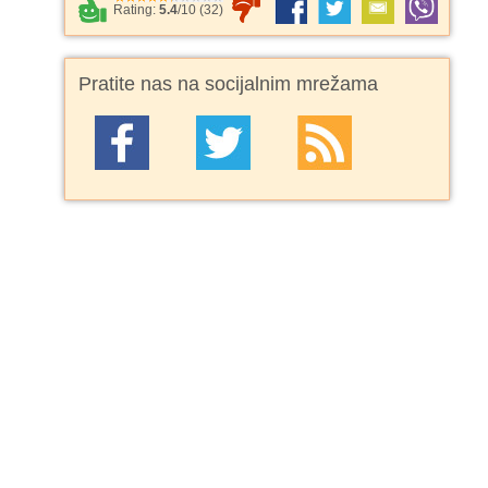
Rating:
5.4
/
10
(
32
)
Pratite nas na socijalnim mrežama