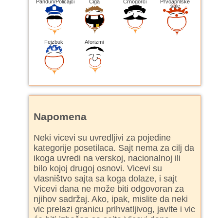
Panduri/Policajci
Ciga
Crnogorci
Prvoaprilske
šale
Fejzbuk
Aforizmi
Napomena
Neki vicevi su uvredljivi za pojedine
kategorije posetilaca. Sajt nema za cilj da
ikoga uvredi na verskoj, nacionalnoj ili
bilo kojoj drugoj osnovi. Vicevi su
vlasništvo sajta sa koga dolaze, i sajt
Vicevi dana ne može biti odgovoran za
njihov sadržaj. Ako, ipak, mislite da neki
vic prelazi granicu prihvatljivog, javite i vic