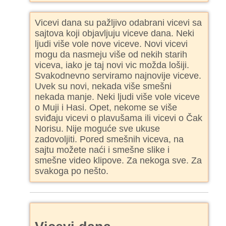
Vicevi dana su pažljivo odabrani vicevi sa
sajtova koji objavljuju viceve dana. Neki
ljudi više vole nove viceve. Novi vicevi
mogu da nasmeju više od nekih starih
viceva, iako je taj novi vic možda lošiji.
Svakodnevno serviramo najnovije viceve.
Uvek su novi, nekada više smešni
nekada manje. Neki ljudi više vole viceve
o Muji i Hasi. Opet, nekome se više
sviđaju vicevi o plavušama ili vicevi o Čak
Norisu. Nije moguće sve ukuse
zadovoljiti. Pored smešnih viceva, na
sajtu možete naći i smešne slike i
smešne video klipove. Za nekoga sve. Za
svakoga po nešto.