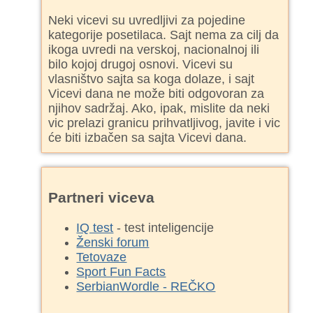
Neki vicevi su uvredljivi za pojedine
kategorije posetilaca. Sajt nema za cilj da
ikoga uvredi na verskoj, nacionalnoj ili
bilo kojoj drugoj osnovi. Vicevi su
vlasništvo sajta sa koga dolaze, i sajt
Vicevi dana ne može biti odgovoran za
njihov sadržaj. Ako, ipak, mislite da neki
vic prelazi granicu prihvatljivog, javite i vic
će biti izbačen sa sajta Vicevi dana.
Partneri viceva
IQ test
- test inteligencije
Ženski forum
Tetovaze
Sport Fun Facts
SerbianWordle - REČKO