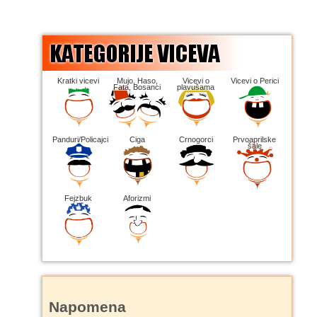
Kratki vicevi
Mujo, Haso,
Vicevi o
Vicevi o Perici
Fata, Bosanci
plavušama
Panduri/Policajci
Ciga
Crnogorci
Prvoaprilske
šale
Fejzbuk
Aforizmi
Napomena