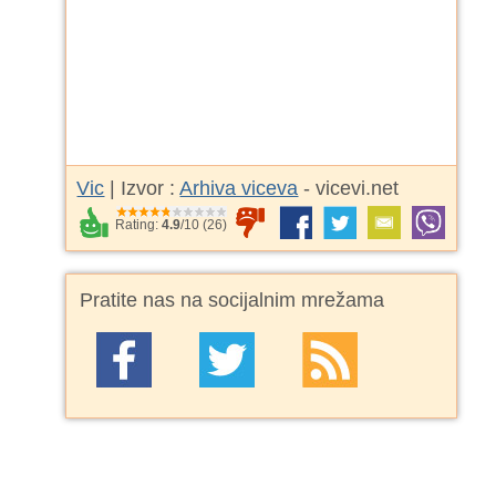
Vic
| Izvor :
Arhiva viceva
- vicevi.net
Rating:
4.9
/
10
(
26
)
Pratite nas na socijalnim mrežama