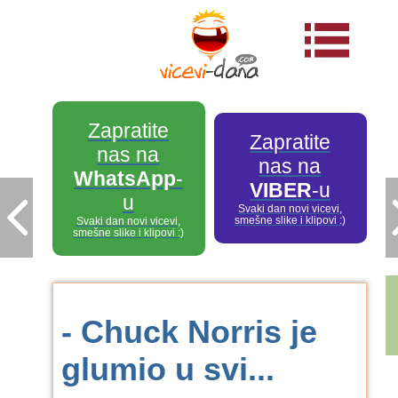
Zapratite
Zapratite
nas na
nas na
WhatsApp
-
VIBER
-u
u
Svaki dan novi vicevi,
smešne slike i klipovi :)
Svaki dan novi vicevi,
smešne slike i klipovi :)
- Chuck Norris je
glumio u svi...