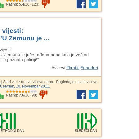
Rating:
5.4
/
10
(
123
)
z vijesti:
 "U Zemunu je ...
vijesti:
"U Zemunu je juče rođena beba koja je već od
nije poznata policiji!"
#vicevi
#kratki
#panduri
c
| Stari vic iz arhive viceva dana - Pogledajte ostale viceve
Četvrtak, 10. Novembar 2011.
Rating:
7.6
/
10
(
98
)
RETHODNI DAN
SLEDEĆI DAN