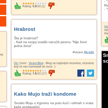
- 
Re
Rating:
5.0
/
10
(
1
)
- 
Vi
Hrabrost
vij
da
Šta je hrabrost?
- Kad na svojoj svadbi naručiš pesmu "Nije život
jedna žena".
#vicevi
#kratki
ma.
S
so
Vic
| Izvor :
Vicevi Blog
- Blog sa najboljim vicevima, vicevima
koji će vas nasmejati do suza. :)
Rating:
7.6
/
10
(
17
)
Kako Mujo traži kondome
Svratio Muju u trgovinu na putu kući i odmah s vrata
kaže prodavačici: