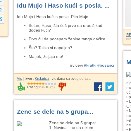
5
Idu Mujo i Haso kući s posla. ...
2
Idu Mujo i Haso kući s posla. Pita Mujo:
9
Bolan, Haso, šta ćeš prvo da uradiš kad
dođeš kući?
R
Prvo ću da pocepam ženine tanga gaćice.
nov
Što? Toliko si napaljen?
Ma jok, žuljaju me!
M
#vicevi
#kratki
#bosanci
Vic
| Izvor :
Krstarica
- vic dana sa ovog portala
nj
mu
Rating:
6.0
/
10
(
5
)
uč
up
• 
On
Zene se dele na 5 grupa...
• 
mo
Fi
Zene se dele na 5 grupa:
ne
1. Nevina - ne da nikom.
• 