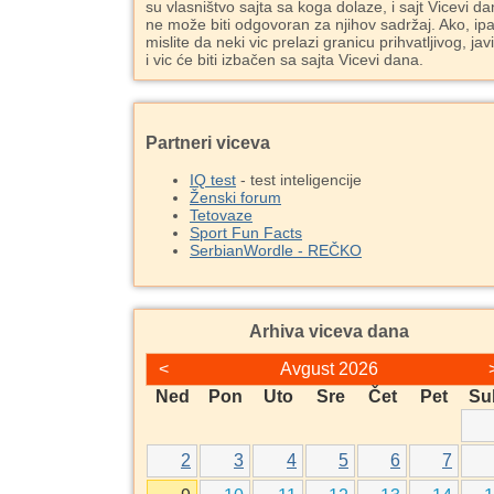
su vlasništvo sajta sa koga dolaze, i sajt Vicevi d
ne može biti odgovoran za njihov sadržaj. Ako, ipa
mislite da neki vic prelazi granicu prihvatljivog, jav
i vic će biti izbačen sa sajta Vicevi dana.
Partneri viceva
IQ test
- test inteligencije
Ženski forum
Tetovaze
Sport Fun Facts
SerbianWordle - REČKO
Arhiva viceva dana
<
Avgust 2026
Ned
Pon
Uto
Sre
Čet
Pet
Su
2
3
4
5
6
7